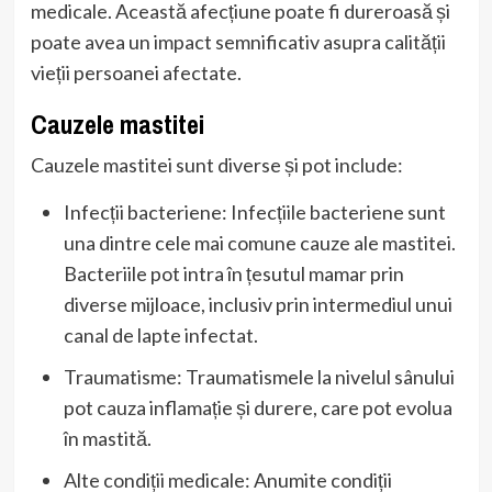
medicale. Această afecțiune poate fi dureroasă și
poate avea un impact semnificativ asupra calității
vieții persoanei afectate.
Cauzele mastitei
Cauzele mastitei sunt diverse și pot include:
Infecții bacteriene: Infecțiile bacteriene sunt
una dintre cele mai comune cauze ale mastitei.
Bacteriile pot intra în țesutul mamar prin
diverse mijloace, inclusiv prin intermediul unui
canal de lapte infectat.
Traumatisme: Traumatismele la nivelul sânului
pot cauza inflamație și durere, care pot evolua
în mastită.
Alte condiții medicale: Anumite condiții