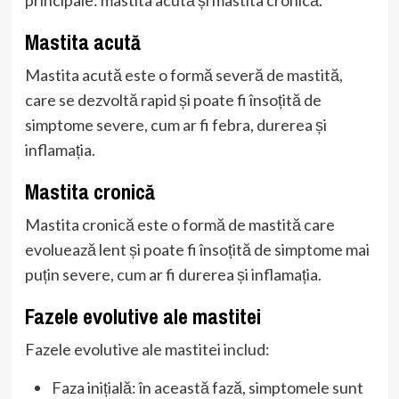
Mastita acută
Mastita acută este o formă severă de mastită,
care se dezvoltă rapid și poate fi însoțită de
simptome severe, cum ar fi febra, durerea și
inflamația.
Mastita cronică
Mastita cronică este o formă de mastită care
evoluează lent și poate fi însoțită de simptome mai
puțin severe, cum ar fi durerea și inflamația.
Fazele evolutive ale mastitei
Fazele evolutive ale mastitei includ:
Faza inițială: în această fază, simptomele sunt