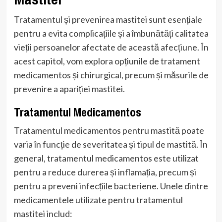
Tratamentul și prevenirea mastitei sunt esențiale
pentru a evita complicațiile și a îmbunătăți calitatea
vieții persoanelor afectate de această afecțiune. În
acest capitol, vom explora opțiunile de tratament
medicamentos și chirurgical, precum și măsurile de
prevenire a apariției mastitei.
Tratamentul Medicamentos
Tratamentul medicamentos pentru mastită poate
varia în funcție de severitatea și tipul de mastită. În
general, tratamentul medicamentos este utilizat
pentru a reduce durerea și inflamația, precum și
pentru a preveni infecțiile bacteriene. Unele dintre
medicamentele utilizate pentru tratamentul
mastitei includ: