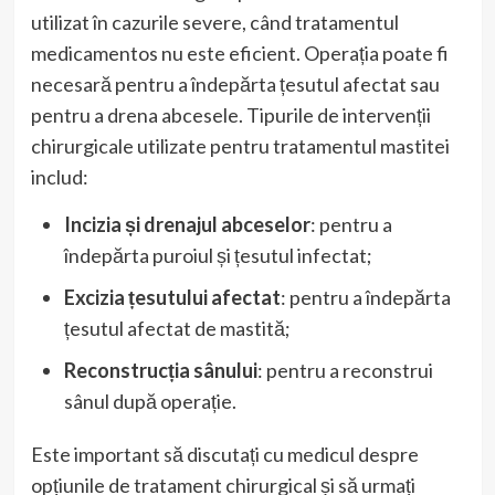
utilizat în cazurile severe, când tratamentul
medicamentos nu este eficient. Operația poate fi
necesară pentru a îndepărta țesutul afectat sau
pentru a drena abcesele. Tipurile de intervenții
chirurgicale utilizate pentru tratamentul mastitei
includ:
Incizia și drenajul abceselor
: pentru a
îndepărta puroiul și țesutul infectat;
Excizia țesutului afectat
: pentru a îndepărta
țesutul afectat de mastită;
Reconstrucția sânului
: pentru a reconstrui
sânul după operație.
Este important să discutați cu medicul despre
opțiunile de tratament chirurgical și să urmați