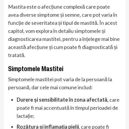
Mastita este o afecțiune complexă care poate
avea diverse simptome și semne, care pot varia în
funcție de severitatea și tipul de mastită. În acest
capitol, vom explora în detaliu simptomele și
diagnosticarea mastitei, pentru a înțelege mai bine
această afecțiune și cum poate fi diagnosticată și
tratată.
Simptomele Mastitei
Simptomele mastitei pot varia de la persoană la
persoană, dar cele mai comune includ:
Durere și sensibilitate în zona afectată
, care
poate fi mai accentuată în timpul perioadei de
lactație;
Rozătura și inflamația pielii
, care poate fi