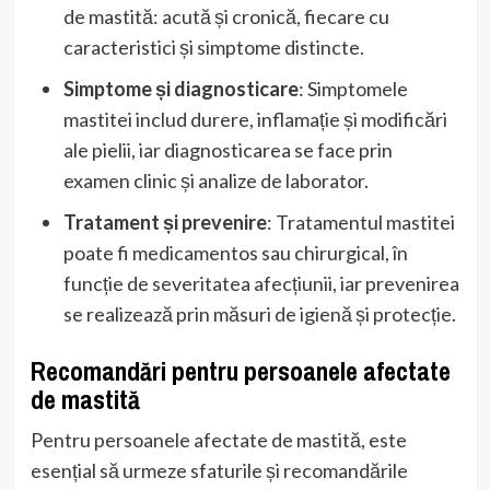
de mastită: acută și cronică, fiecare cu
caracteristici și simptome distincte.
Simptome și diagnosticare
: Simptomele
mastitei includ durere, inflamație și modificări
ale pielii, iar diagnosticarea se face prin
examen clinic și analize de laborator.
Tratament și prevenire
: Tratamentul mastitei
poate fi medicamentos sau chirurgical, în
funcție de severitatea afecțiunii, iar prevenirea
se realizează prin măsuri de igienă și protecție.
Recomandări pentru persoanele afectate
de mastită
Pentru persoanele afectate de mastită, este
esențial să urmeze sfaturile și recomandările