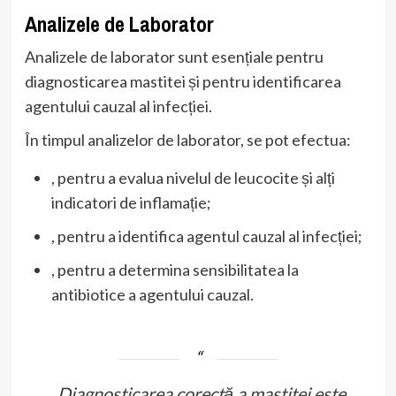
Analizele de Laborator
Analizele de laborator sunt esențiale pentru
diagnosticarea mastitei și pentru identificarea
agentului cauzal al infecției.
În timpul analizelor de laborator, se pot efectua:
, pentru a evalua nivelul de leucocite și alți
indicatori de inflamație;
, pentru a identifica agentul cauzal al infecției;
, pentru a determina sensibilitatea la
antibiotice a agentului cauzal.
„Diagnosticarea corectă a mastitei este