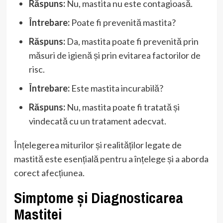
Răspuns:
Nu, mastita nu este contagioasă.
Întrebare:
Poate fi prevenită mastita?
Răspuns:
Da, mastita poate fi prevenită prin
măsuri de igienă și prin evitarea factorilor de
risc.
Întrebare:
Este mastita incurabilă?
Răspuns:
Nu, mastita poate fi tratată și
vindecată cu un tratament adecvat.
Înțelegerea miturilor și realităților legate de
mastită este esențială pentru a înțelege și a aborda
corect afecțiunea.
Simptome și Diagnosticarea
Mastitei