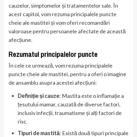
cauzelor, simptomelor și tratamentelor sale. În
acest capitol, vom rezuma principalele puncte
cheie ale mastitei și vom oferi recomandări
valoroase pentru persoanele afectate de această
afecțiune.
Rezumatul principalelor puncte
În cele ce urmează, vom rezuma principalele
puncte cheie ale mastitei, pentru a oferi o imagine
de ansamblu asupra acestei afecțiuni:
Definiție și cauze
: Mastita este o inflamație a
țesutului mamar, cauzată de diverse factori,
inclusiv infecții, traumatisme și alți factori de
risc.
Tipuri de mastită
: Există două tipuri principale