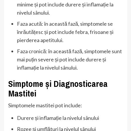
minime și pot include durere și inflamație la
nivelul sânului.
Faza acută: în această fază, simptomele se
înrăutățesc și pot include febra, frisoane și
pierderea apetitului.
Faza cronică: în această fază, simptomele sunt
mai puțin severe și pot include durere și
inflamație la nivelul sânului.
Simptome și Diagnosticarea
Mastitei
Simptomele mastitei pot include:
Durere și inflamație la nivelul sânului
Rozee și umflături la nivelul sânului