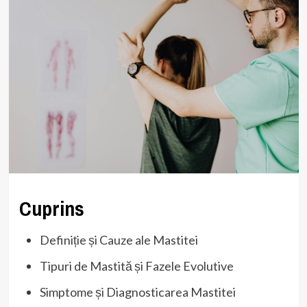
Cuprins
Definiție și Cauze ale Mastitei
Tipuri de Mastită și Fazele Evolutive
Simptome și Diagnosticarea Mastitei