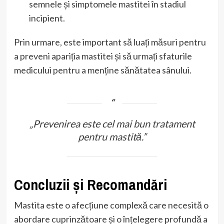
semnele și simptomele mastitei în stadiul
incipient.
Prin urmare, este important să luați măsuri pentru
a preveni apariția mastitei și să urmați sfaturile
medicului pentru a menține sănătatea sânului.
„Prevenirea este cel mai bun tratament
pentru mastită.”
Concluzii și Recomandări
Mastita este o afecțiune complexă care necesită o
abordare cuprinzătoare și o înțelegere profundă a