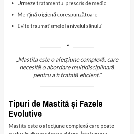
Urmeze tratamentul prescris de medic
Mențină o igienă corespunzătoare
Evite traumatismele la nivelul sânului
„Mastita este o afecțiune complexă, care
necesită o abordare multidisciplinară
pentru a fi tratată eficient.”
Tipuri de Mastită și Fazele
Evolutive
Mastita este o afecțiune complexă care poate
evolua în diverse forme și faze. Înțelegerea