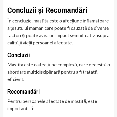
Concluzii și Recomandări
În concluzie, mastita este o afecțiune inflamatoare
a țesutului mamar, care poate fi cauzată de diverse
factori și poate avea un impact semnificativ asupra
calității vieții persoanei afectate.
Concluzii
Mastita este o afecțiune complexă, care necesită o
abordare multidisciplinară pentru a fi tratată
eficient.
Recomandări
Pentru persoanele afectate de mastită, este
important să: