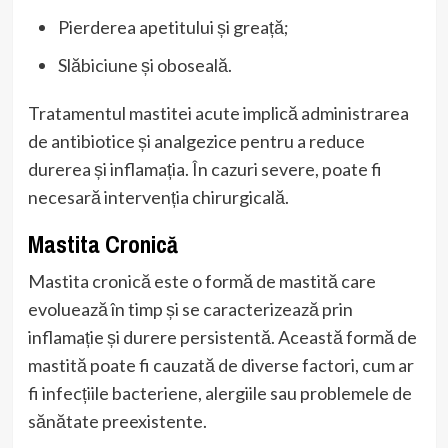
Pierderea apetitului și greață;
Slăbiciune și oboseală.
Tratamentul mastitei acute implică administrarea
de antibiotice și analgezice pentru a reduce
durerea și inflamația. În cazuri severe, poate fi
necesară intervenția chirurgicală.
Mastita Cronică
Mastita cronică este o formă de mastită care
evoluează în timp și se caracterizează prin
inflamație și durere persistentă. Această formă de
mastită poate fi cauzată de diverse factori, cum ar
fi infecțiile bacteriene, alergiile sau problemele de
sănătate preexistente.