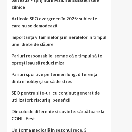
Salteaua – sprijinul invizibil al sănătății tale
zilnice
Articole SEO evergreen în 2025: subiecte
care nu se demodează
Importanța vitaminelor și mineralelor în timpul
unei diete de slăbire
Pariuri responsabile: semne că e timpul să te
oprești sau să reduci miza
Pariuri sportive pe termen lung: diferența
dintre hobby și sursă de stres
SEO pentru site-uri cu conținut generat de
utilizatori: riscuri și beneficii
Dincolo de diferențe si cuvinte: sărbătoare la
CONIL Fest
Uniforma medicală în sezonul rece. 3