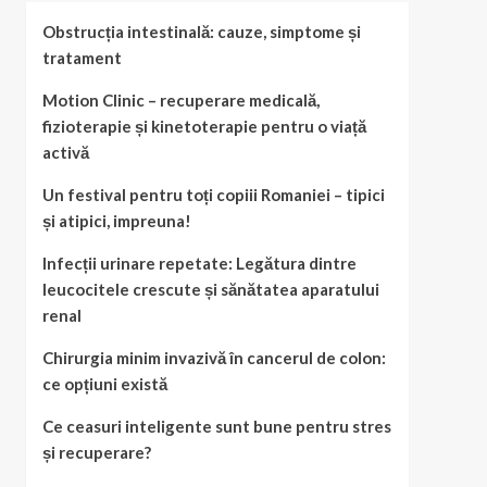
Obstrucția intestinală: cauze, simptome și
tratament
Motion Clinic – recuperare medicală,
fizioterapie și kinetoterapie pentru o viață
activă
Un festival pentru toți copiii Romaniei – tipici
și atipici, impreuna!
Infecții urinare repetate: Legătura dintre
leucocitele crescute și sănătatea aparatului
renal
Chirurgia minim invazivă în cancerul de colon:
ce opțiuni există
Ce ceasuri inteligente sunt bune pentru stres
și recuperare?