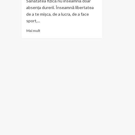
Sănătatea fizică nu înseamnă doar
absența durerii. Înseamnă libertatea
de a te mișca, de a lucra, de a face
sport,...
Read
Mai mult
more
about
Motion
Clinic
–
recuperare
medicală,
fizioterapie
și
kinetoterapie
pentru
o
viață
activă