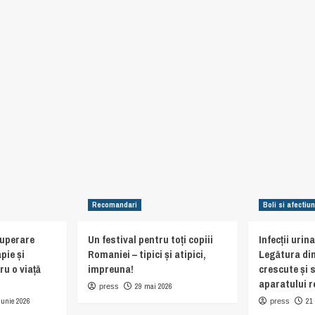
Recomandari
Boli si afectiun
cuperare
Un festival pentru toți copiii
Infecții urin
pie și
Romaniei – tipici și atipici,
Legătura din
ru o viață
impreuna!
crescute și 
aparatului r
29 mai 2026
press
iunie 2026
21
press