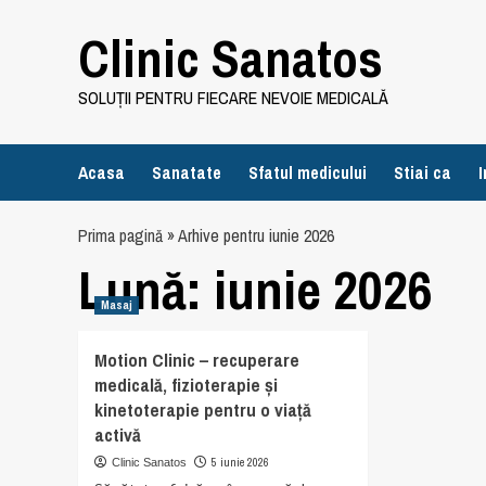
Skip
Clinic Sanatos
to
content
SOLUȚII PENTRU FIECARE NEVOIE MEDICALĂ
Acasa
Sanatate
Sfatul medicului
Stiai ca
I
Prima pagină
»
Arhive pentru iunie 2026
Lună:
iunie 2026
Masaj
Motion Clinic – recuperare
medicală, fizioterapie și
kinetoterapie pentru o viață
activă
5 iunie 2026
Clinic Sanatos