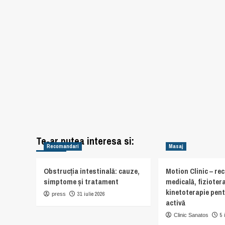
Te-ar putea interesa si:
Recomandari
Masaj
Obstrucția intestinală: cauze,
Motion Clinic – re
simptome și tratament
medicală, fiziotera
kinetoterapie pent
31 iulie 2026
press
activă
5 
Clinic Sanatos