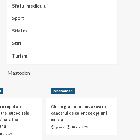
Sfatul medicului
Sport
Stiai ca
Stiri
Turism
Mastodon
i
Recomandari
are repetate:
Chirurgia minim invazivă în
tre leucocitele
cancerul de colon: ce opțiuni
sănătatea
există
enal
10 mai 2026
press
 mai 2026