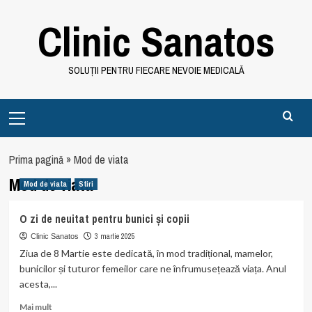
Skip
Clinic Sanatos
to
content
SOLUȚII PENTRU FIECARE NEVOIE MEDICALĂ
Primary
Menu
Prima pagină
»
Mod de viata
Mod de viata
Mod de viata
Stiri
O zi de neuitat pentru bunici și copii
3 martie 2025
Clinic Sanatos
Ziua de 8 Martie este dedicată, în mod tradițional, mamelor,
bunicilor și tuturor femeilor care ne înfrumusețează viața. Anul
acesta,...
Read
Mai mult