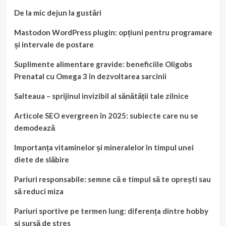
De la mic dejun la gustări
Mastodon WordPress plugin: opțiuni pentru programare
și intervale de postare
Suplimente alimentare gravide: beneficiile Oligobs
Prenatal cu Omega 3 în dezvoltarea sarcinii
Salteaua – sprijinul invizibil al sănătății tale zilnice
Articole SEO evergreen în 2025: subiecte care nu se
demodează
Importanța vitaminelor și mineralelor în timpul unei
diete de slăbire
Pariuri responsabile: semne că e timpul să te oprești sau
să reduci miza
Pariuri sportive pe termen lung: diferența dintre hobby
și sursă de stres