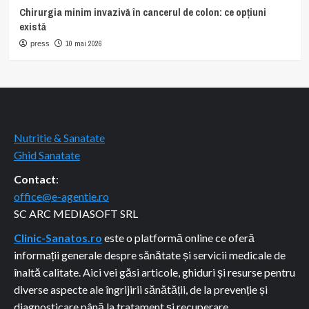
Chirurgia minim invazivă în cancerul de colon: ce opțiuni
există
10 mai 2026
press
Nutritie & Sanatate
Ghid Sanatate
Contact
:
office@e-agentie.ro
SC ARC MEDIASOFT SRL
Clinic-Sanatos.ro
este o platformă online ce oferă
informații generale despre sănătate și servicii medicale de
înaltă calitate. Aici vei găsi articole, ghiduri și resurse pentru
diverse aspecte ale îngrijirii sănătății, de la prevenție și
diagnosticare până la tratament și recuperare.