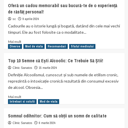
frizz
Într-
Oferă un cadou memorabil sau bucură-te de o experiență
o
de răsfăț personal!
lume
tot
9 aprilie 2024
sc
mai
Cadourile au o istorie lungă și bogată, datând din cele mai vechi
agitată,
timpuri. Ele au fost folosite ca o modalitate...
sănătatea
mintală
Read
Mai mult
este
more
Diverse
Mod de viata
Recomandari
Sfatul medicului
esențială
about
pentru
Oferă
Top 10 Semne că Ești Alcoolic: Ce Trebuie Să Știi!
o
un
viață
cadou
15 martie 2024
Clinic Sanatos
echilibrată.
memorabil
Definiție Alcoolismul, cunoscut și sub numele de etilism cronic,
sau
reprezintă o intoxicație cronică rezultată din consumul excesiv
bucură-
de alcool. Obsesia...
te
de
Read
Mai mult
o
more
Intrebari si solutii
Mod de viata
experiență
about
de
Top
Somnul odihnitor: Cum să obții un somn de calitate
răsfăț
10
personal!
Semne
6 martie 2024
Clinic Sanatos