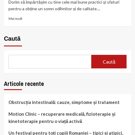
că
Dorim să împărtășim cu tine cele mai bune practici și sfaturi
Ești
pentru a obține un somn odihnitor și de calitate....
Alcoolic:
Ce
Read
Mai mult
Trebuie
more
Să
about
Știi!
Somnul
Caută
odihnitor:
Cum
să
obții
Caută
un
somn
de
calitate
Articole recente
Obstrucția intestinală: cauze, simptome și tratament
Motion Clinic – recuperare medicală, fizioterapie și
kinetoterapie pentru o viață activă
Un festival pentru toți copiii Romaniei – tipici și atipici,