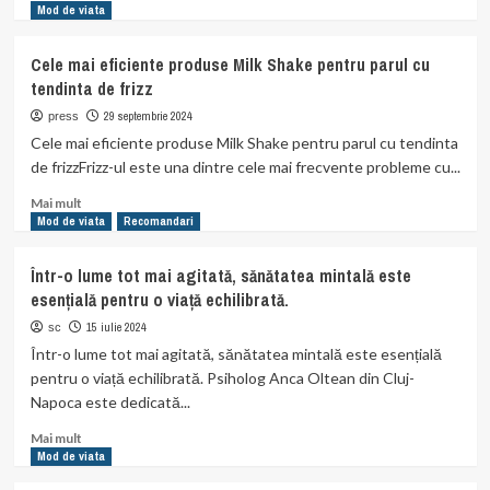
more
Mod de viata
about
O
Cele mai eficiente produse Milk Shake pentru parul cu
zi
tendinta de frizz
de
neuitat
29 septembrie 2024
press
pentru
Cele mai eficiente produse Milk Shake pentru parul cu tendinta
bunici
de frizzFrizz-ul este una dintre cele mai frecvente probleme cu...
și
copii
Read
Mai mult
more
Mod de viata
Recomandari
about
Cele
Într-o lume tot mai agitată, sănătatea mintală este
mai
esențială pentru o viață echilibrată.
eficiente
produse
15 iulie 2024
sc
Milk
Într-o lume tot mai agitată, sănătatea mintală este esențială
Shake
pentru o viață echilibrată. Psiholog Anca Oltean din Cluj-
pentru
Napoca este dedicată...
parul
cu
Read
Mai mult
tendinta
more
Mod de viata
de
about