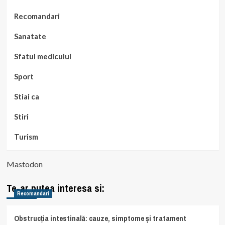
Recomandari
Sanatate
Sfatul medicului
Sport
Stiai ca
Stiri
Turism
Mastodon
Te-ar putea interesa si:
Recomandari
Obstrucția intestinală: cauze, simptome și tratament