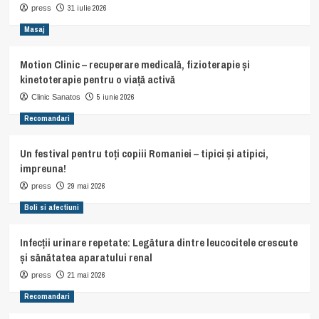
31 iulie 2026
press
Masaj
Motion Clinic – recuperare medicală, fizioterapie și
kinetoterapie pentru o viață activă
5 iunie 2026
Clinic Sanatos
Recomandari
Un festival pentru toți copiii Romaniei – tipici și atipici,
impreuna!
29 mai 2026
press
Boli si afectiuni
Infecții urinare repetate: Legătura dintre leucocitele crescute
și sănătatea aparatului renal
21 mai 2026
press
Recomandari