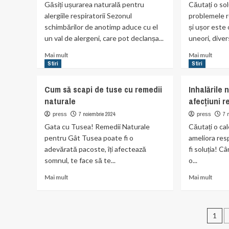
Găsiți ușurarea naturală pentru
Căutați o so
remed
alergiile respiratorii Sezonul
problemele re
natur
schimbărilor de anotimp aduce cu el
și ușor este
un val de alergeni, care pot declanșa...
uneori, diver
Read
Read
Mai mult
Mai mult
more
more
Stiri
Stiri
about
abou
Cum
Ceaiu
Cum să scapi de tuse cu remedii
Inhalările 
să
medic
naturale
afecțiuni r
tratezi
pentr
alergiile
sănăt
7 noiembrie 2024
7 
press
press
respiratorii
respi
Gata cu Tusea! Remedii Naturale
Căutați o cal
cu
pentru Gât Tusea poate fi o
ameliora resp
metode
adevărată pacoste, îți afectează
fi soluția! Câ
naturale
somnul, te face să te...
o...
Read
Read
Mai mult
Mai mult
more
more
about
abou
Cum
Inhală
Pag
să
natur
1
scapi
pentr