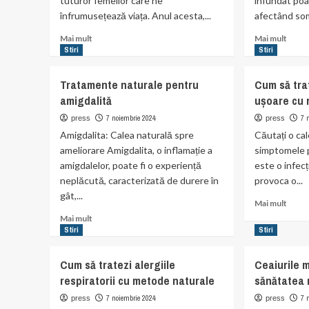
tuturor femeilor care ne
înfundat poa
înfrumusețează viața. Anul acesta,...
afectând somn
Read
Read
Mai mult
Mai mult
more
more
Stiri
Stiri
about
abou
O
Trat
Tratamente naturale pentru
Cum să tra
zi
natur
amigdalită
ușoare cu 
de
pentr
neuitat
conge
7 noiembrie 2024
7 
press
press
pentru
nazal
Amigdalita: Calea naturală spre
Căutați o ca
bunici
ameliorare Amigdalita, o inflamație a
simptomele 
și
amigdalelor, poate fi o experiență
este o infec
copii
neplăcută, caracterizată de durere în
provoca o...
gât,...
Read
Mai mult
more
Read
Mai mult
abou
more
Stiri
Stiri
Cum
about
să
Tratamente
Cum să tratezi alergiile
Ceaiurile 
tratez
naturale
respiratorii cu metode naturale
sănătatea 
pneum
pentru
ușoa
amigdalită
7 noiembrie 2024
7 
press
press
cu