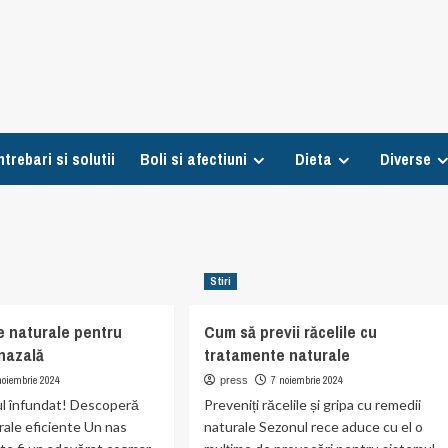
ntrebari si solutii
Boli si afectiuni
Dieta
Diverse
Stiri
 naturale pentru
Cum să previi răcelile cu
nazală
tratamente naturale
noiembrie 2024
7 noiembrie 2024
press
ul înfundat! Descoperă
Preveniți răcelile și gripa cu remedii
rale eficiente Un nas
naturale Sezonul rece aduce cu el o