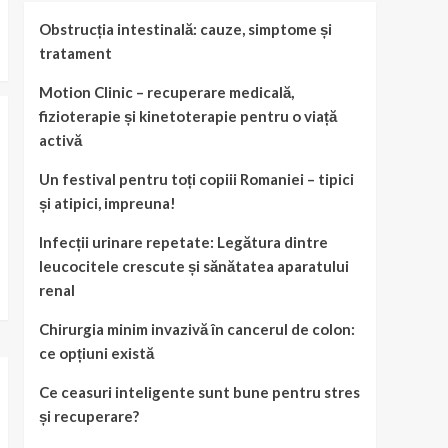
Obstrucția intestinală: cauze, simptome și
tratament
Motion Clinic – recuperare medicală,
fizioterapie și kinetoterapie pentru o viață
activă
Un festival pentru toți copiii Romaniei – tipici
și atipici, impreuna!
Infecții urinare repetate: Legătura dintre
leucocitele crescute și sănătatea aparatului
renal
Chirurgia minim invazivă în cancerul de colon:
ce opțiuni există
Ce ceasuri inteligente sunt bune pentru stres
și recuperare?