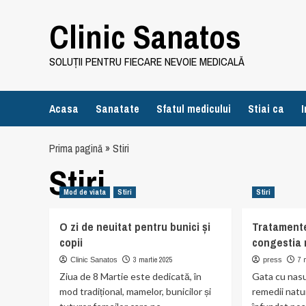
Skip
Clinic Sanatos
to
content
SOLUȚII PENTRU FIECARE NEVOIE MEDICALĂ
Acasa
Sanatate
Sfatul medicului
Stiai ca
I
Prima pagină
»
Stiri
Stiri
Mod de viata
Stiri
Stiri
O zi de neuitat pentru bunici și
Tratamente
copii
congestia 
3 martie 2025
7 
Clinic Sanatos
press
Ziua de 8 Martie este dedicată, în
Gata cu nas
mod tradițional, mamelor, bunicilor și
remedii natu