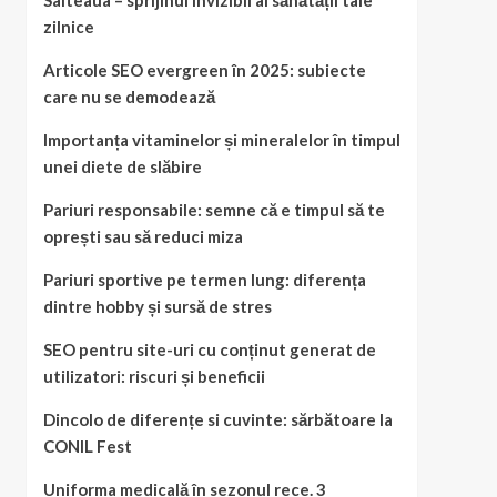
Salteaua – sprijinul invizibil al sănătății tale
zilnice
Articole SEO evergreen în 2025: subiecte
care nu se demodează
Importanța vitaminelor și mineralelor în timpul
unei diete de slăbire
Pariuri responsabile: semne că e timpul să te
oprești sau să reduci miza
Pariuri sportive pe termen lung: diferența
dintre hobby și sursă de stres
SEO pentru site-uri cu conținut generat de
utilizatori: riscuri și beneficii
Dincolo de diferențe si cuvinte: sărbătoare la
CONIL Fest
Uniforma medicală în sezonul rece. 3