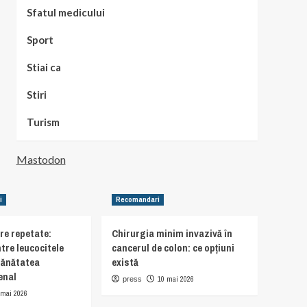
Sfatul medicului
Sport
Stiai ca
Stiri
Turism
Mastodon
i
Recomandari
are repetate:
Chirurgia minim invazivă în
tre leucocitele
cancerul de colon: ce opțiuni
sănătatea
există
enal
10 mai 2026
press
 mai 2026