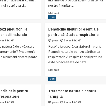
te fi un adevărat coșmar,
mulțime de provocări pentru sistemul
ul, respirația și...
nostru imunitar....
Read
Mai mult
more
Stiri
t
about
amente
Cum
tezi pneumoniile
Beneficiile uleiurilor esențiale
ale
să
remedii naturale
pentru sănătatea respiratorie
u
previi
stia
răcelile
noiembrie 2024
7 noiembrie 2024
press
ă
cu
le naturală de a vă ușura
Respirația ușoară cu ajutorul naturii:
tratamente
pneumoniei? Pneumonia
Remedii naturale pentru sănătatea
naturale
ție a plămânilor care poate
respiratorie A respira liber și profund
este o necesitate de bază...
Read
Mai mult
more
t
about
Stiri
Beneficiile
uleiurilor
medicinale pentru
Tratamente naturale pentru
i
esențiale
respiratorie
faringită
oniile
pentru
re
sănătatea
noiembrie 2024
7 noiembrie 2024
press
respiratorie