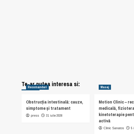
Te-ar putea interesa si:
Recomandari
Masaj
Obstrucția intestinală: cauze,
Motion Clinic – re
simptome și tratament
medicală, fiziotera
kinetoterapie pent
31 iulie 2026
press
activă
5 
Clinic Sanatos