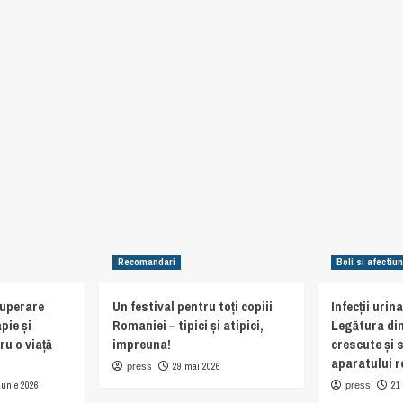
Recomandari
Boli si afectiun
cuperare
Un festival pentru toți copiii
Infecții urin
pie și
Romaniei – tipici și atipici,
Legătura din
ru o viață
impreuna!
crescute și 
aparatului r
29 mai 2026
press
iunie 2026
21
press