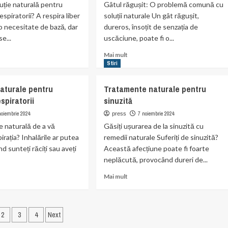
luție naturală pentru
Gâtul răgușit: O problemă comună cu
ii
spiratorii? A respira liber
soluții naturale Un gât răgușit,
ale
 o necesitate de bază, dar
dureros, însoțit de senzația de
se...
uscăciune, poate fi o...
Read
Mai mult
more
Stiri
t
about
rile
Tratamente
naturale pentru
Tratamente naturale pentru
inale
naturale
espiratorii
sinuzită
u
pentru
atea
faringită
noiembrie 2024
7 noiembrie 2024
press
ratorie
e naturală de a vă
Găsiți ușurarea de la sinuzită cu
irația? Inhalările ar putea
remedii naturale Suferiți de sinuzită?
nd sunteți răciți sau aveți
Această afecțiune poate fi foarte
neplăcută, provocând dureri de...
Read
Mai mult
more
t
about
rile
Tratamente
inație
ale
naturale
2
3
4
Next
u
pentru