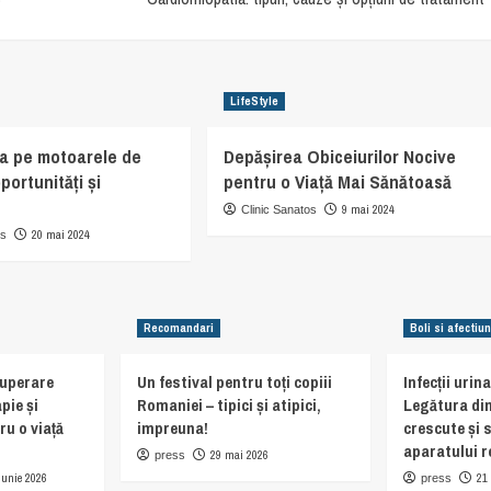
LifeStyle
ea pe motoarele de
Depășirea Obiceiurilor Nocive
portunități și
pentru o Viață Mai Sănătoasă
9 mai 2024
Clinic Sanatos
20 mai 2024
os
Recomandari
Boli si afectiun
cuperare
Un festival pentru toți copiii
Infecții urin
pie și
Romaniei – tipici și atipici,
Legătura din
ru o viață
impreuna!
crescute și 
aparatului r
29 mai 2026
press
iunie 2026
21
press