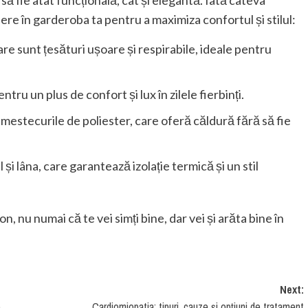
ă fie atât funcțională, cât și elegantă. Iată câteva
re în garderoba ta pentru a maximiza confortul și stilul:
e sunt țesături ușoare și respirabile, ideale pentru
ru un plus de confort și lux în zilele fierbinți.
amestecurile de poliester, care oferă căldură fără să fie
i lâna, care garantează izolație termică și un stil
n, nu numai că te vei simți bine, dar vei și arăta bine în
Next:
e
Cardiomiopatia: tipuri, cauze și opțiuni de tratament