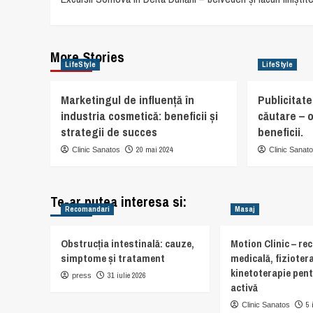
navigation
More Stories
LifeStyle
LifeStyle
Marketingul de influență în
Publicitat
industria cosmetică: beneficii și
căutare – o
strategii de succes
beneficii.
20 mai 2024
Clinic Sanatos
Clinic Sanat
Te-ar putea interesa si:
Recomandari
Masaj
Obstrucția intestinală: cauze,
Motion Clinic – re
simptome și tratament
medicală, fiziotera
kinetoterapie pent
31 iulie 2026
press
activă
5 
Clinic Sanatos