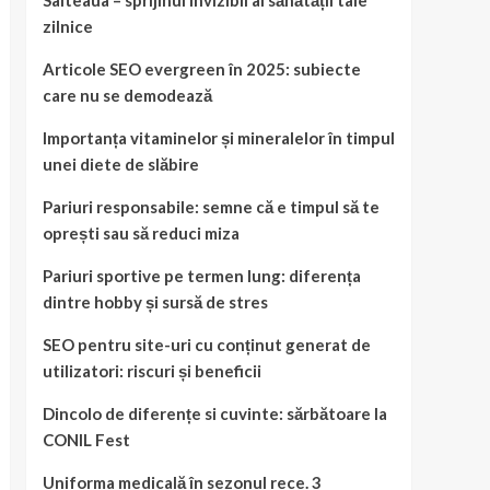
Salteaua – sprijinul invizibil al sănătății tale
zilnice
Articole SEO evergreen în 2025: subiecte
care nu se demodează
Importanța vitaminelor și mineralelor în timpul
unei diete de slăbire
Pariuri responsabile: semne că e timpul să te
oprești sau să reduci miza
Pariuri sportive pe termen lung: diferența
dintre hobby și sursă de stres
SEO pentru site-uri cu conținut generat de
utilizatori: riscuri și beneficii
Dincolo de diferențe si cuvinte: sărbătoare la
CONIL Fest
Uniforma medicală în sezonul rece. 3