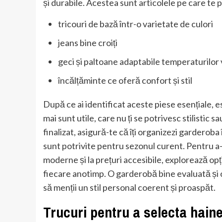
și durabile. Acestea sunt articolele pe care te
tricouri de bază într-o varietate de culori
jeans bine croiți
geci și paltoane adaptabile temperaturilor 
încălțăminte ce oferă confort și stil
După ce ai identificat aceste piese esențiale, e
mai sunt utile, care nu ți se potrivesc stilistic
finalizat, asigură-te că îți organizezi garderob
sunt potrivite pentru sezonul curent. Pentru a
moderne și la prețuri accesibile, explorează opț
fiecare anotimp. O garderobă bine evaluată și org
să menții un stil personal coerent și proaspăt.
Trucuri pentru a selecta haine