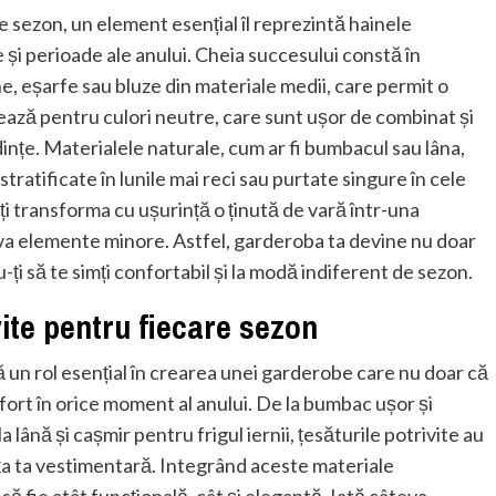
 sezon, un element esențial îl reprezintă hainele
e și perioade ale anului. Cheia succesului constă în
e, eșarfe sau bluze din materiale medii, care permit o
ză pentru culori neutre, care sunt ușor de combinat și
ințe. Materialele naturale, cum ar fi bumbacul sau lâna,
stratificate în lunile mai reci sau purtate singure în cele
ți transforma cu ușurință o ținută de vară într-una
a elemente minore. Astfel, garderoba ta devine nu doar
-ți să te simți confortabil și la modă indiferent de sezon.
ite pentru fiecare sezon
 un rol esențial în crearea unei garderobe care nu doar că
onfort în orice moment al anului. De la bumbac ușor și
 lână și cașmir pentru frigul iernii, țesăturile potrivite au
a ta vestimentară. Integrând aceste materiale