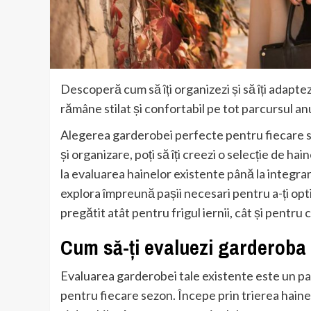
Descoperă cum să îți organizezi și să îți adapt
rămâne stilat și confortabil pe tot parcursul anu
Alegerea garderobei perfecte pentru fiecare s
și organizare, poți să îți creezi o selecție de ha
la evaluarea hainelor existente până la integra
explora împreună pașii necesari pentru a-ți opt
pregătit atât pentru frigul iernii, cât și pentru c
Cum să-ți evaluezi garderoba 
Evaluarea garderobei tale existente este un pas
pentru fiecare sezon. Începe prin trierea hainel