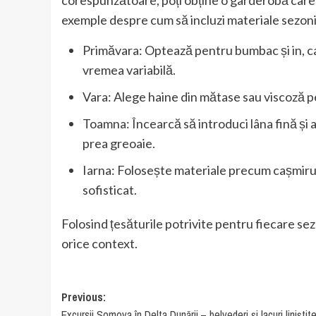
corespunzătoare, poți obține o garderobă care s
exemple despre cum să incluzi materiale sezonie
Primăvara: Optează pentru bumbac și in, car
vremea variabilă.
Vara: Alege haine din mătase sau viscoză pent
Toamna: Încearcă să introduci lâna fină și 
prea greoaie.
Iarna: Folosește materiale precum cașmirul ș
sofisticat.
Folosind țesăturile potrivite pentru fiecare sezo
orice context.
Post
Previous:
Excursii Somova în Delta Dunării – belvederi și lacuri liniștit