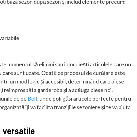
 poți baza sezon după sezon și includ elemente precum:
variabile
ste momentul să elimini sau înlocuiești articolele care nu
 sau care sunt uzate. Odată ce procesul de curățare este
a într-un mod logic și accesibil, determinând care piese
-ți reîmprospăta garderoba și a adăuga piese noi,
iunile de pe
Bolf
, unde poți găsi articole perfecte pentru
anizată îți va facilita tranzițiile sezoniere și te va ajuta
 versatile