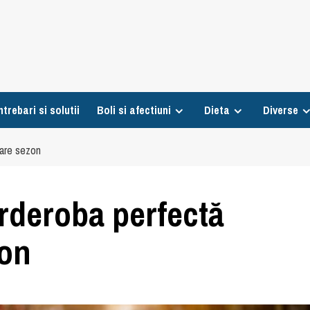
ntrebari si solutii
Boli si afectiuni
Dieta
Diverse
care sezon
arderoba perfectă
zon