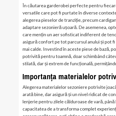
În căutarea garderobei perfecte pentru fiecare
versatile care pot fi purtate în diverse context
alegerea pieselor de tranziție, precum cardigan
adaptare sezonieră ușoară. De asemenea, optea
care mențin un aer sofisticat indiferent de tend
asigură confort pe tot parcursul anului și pot fi 
mai calde. Investind în aceste piese de bază, po
potrivită pentru toamnă, doar schimbând câtev
stilată, dar și extrem de funcțională, permițându
Importanța materialelor potriv
Alegerea materialelor sezoniere potrivite joacă
arată bine, dar asigură și un nivel ridicat de c
lenjerie pentru zilele călduroase de vară, până la
capacitatea de a transforma complet experienț