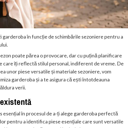
ezi garderoba în funcție de schimbările sezoniere pentru a
lui.
ezon poate părea o provocare, dar cu puțină planificare
ine care îți reflectă stilul personal, indiferent de vreme. De
rea unor piese versatile și materiale sezoniere, vom
imiza garderoba și a te asigura că ești întotdeauna
ăldura verii.
existentă
 esențial în procesul de a-ți alege garderoba perfectă
or pentru a identifica piese esențiale care sunt versatile