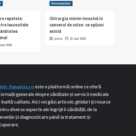
i
Recomandari
are repetate:
Chirurgia minim invazivă în
tre leucocitele
cancerul de colon: ce opțiuni
sănătatea
există
enal
10 mai 2026
press
 mai 2026
inic-Sanatos.ro
este o platformă online ce oferă
formații generale despre sănătate și servicii medicale
 înaltă calitate. Aici vei găsi articole, ghiduri și resurse
ntru diverse aspecte ale îngrijirii sănătății, de la
evenție și diagnosticare până la tratament și
cuperare.