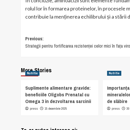
În concluzie, aminoacizii sunt elemente funda
rolul lor în formarea proteinelor, în procesele m
contribuie la menținerea echilibrului și a stării
Post
Previous:
Strategii pentru fortificarea rezistenței celor mici în fața vir
navigation
More Stories
Nutritie
Nutritie
Suplimente alimentare gravide:
Importanța 
beneficiile Oligobs Prenatal cu
mineralelor
Omega 3 în dezvoltarea sarcinii
de slăbire
15 decembrie 2025
30
press
press