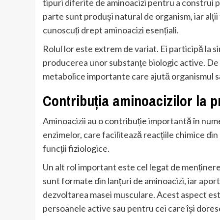
tipuri diferite de aminoacizi pentru a construi 
parte sunt produși natural de organism, iar alții
cunoscuți drept aminoacizi esențiali.
Rolul lor este extrem de variat. Ei participă la s
producerea unor substanțe biologic active. De 
metabolice importante care ajută organismul să
Contribuția aminoacizilor la p
Aminoacizii au o contribuție importantă în num
enzimelor, care facilitează reacțiile chimice din
funcții fiziologice.
Un alt rol important este cel legat de menține
sunt formate din lanțuri de aminoacizi, iar apor
dezvoltarea masei musculare. Acest aspect este
persoanele active sau pentru cei care își doresc