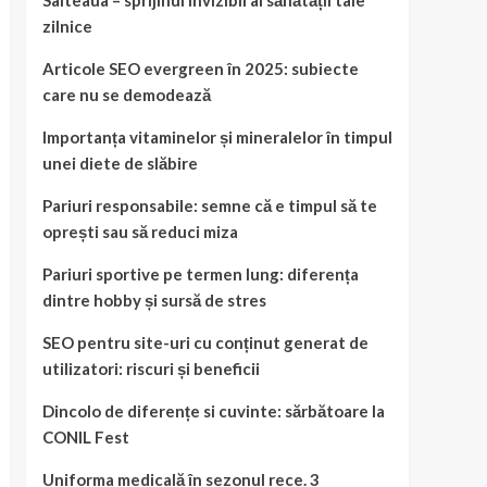
Salteaua – sprijinul invizibil al sănătății tale
zilnice
Articole SEO evergreen în 2025: subiecte
care nu se demodează
Importanța vitaminelor și mineralelor în timpul
unei diete de slăbire
Pariuri responsabile: semne că e timpul să te
oprești sau să reduci miza
Pariuri sportive pe termen lung: diferența
dintre hobby și sursă de stres
SEO pentru site-uri cu conținut generat de
utilizatori: riscuri și beneficii
Dincolo de diferențe si cuvinte: sărbătoare la
CONIL Fest
Uniforma medicală în sezonul rece. 3