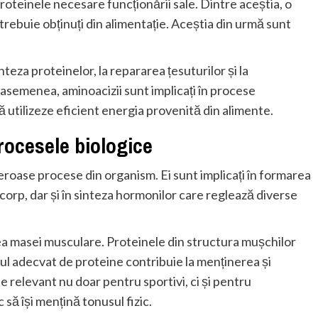
proteinele necesare funcționării sale. Dintre aceștia, o
 trebuie obținuți din alimentație. Aceștia din urmă sunt
inteza proteinelor, la repararea țesuturilor și la
asemenea, aminoacizii sunt implicați în procese
 utilizeze eficient energia provenită din alimente.
rocesele biologice
eroase procese din organism. Ei sunt implicați în formarea
 corp, dar și în sinteza hormonilor care reglează diverse
rea masei musculare. Proteinele din structura mușchilor
tul adecvat de proteine contribuie la menținerea și
 relevant nu doar pentru sportivi, ci și pentru
 să își mențină tonusul fizic.