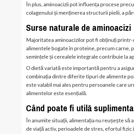
În plus, aminoacizii pot influența procese prec
colagenului și menținerea structurii pielii, a păru
Surse naturale de aminoacizi
Majoritatea aminoacizilor pot fi obținuți printr-
alimentele bogate în proteine, precum carne, p
semințele și cerealele integrale contribuie la ap
O dietă variată este importantă pentru a asigur
combinația dintre diferite tipuri de alimente po
este valabil mai ales pentru persoanele care 
alimentelor este esențială.
Când poate fi utilă supliment
În anumite situații, alimentația nu reușește să 
de viață activ, perioadele de stres, efortul fizi