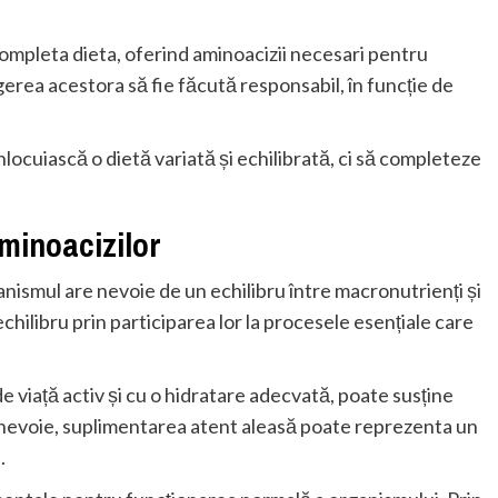
completa dieta, oferind aminoacizii necesari pentru
erea acestora să fie făcută responsabil, în funcție de
locuiască o dietă variată și echilibrată, ci să completeze
aminoacizilor
nismul are nevoie de un echilibru între macronutrienți și
chilibru prin participarea lor la procesele esențiale care
de viață activ și cu o hidratare adecvată, poate susține
 nevoie, suplimentarea atent aleasă poate reprezenta un
.