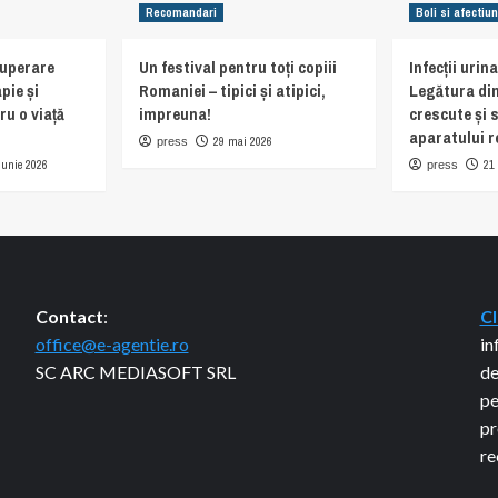
Recomandari
Boli si afectiun
cuperare
Un festival pentru toți copiii
Infecții urin
pie și
Romaniei – tipici și atipici,
Legătura din
ru o viață
impreuna!
crescute și 
aparatului r
29 mai 2026
press
iunie 2026
21
press
Contact
:
Cl
office@e-agentie.ro
in
SC ARC MEDIASOFT SRL
de
pe
pr
re