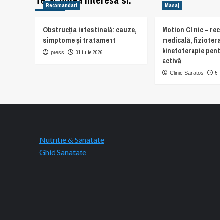
Te-ar putea interesa si:
Recomandari
Masaj
Obstrucția intestinală: cauze,
Motion Clinic – re
simptome și tratament
medicală, fiziotera
kinetoterapie pent
31 iulie 2026
press
activă
5 
Clinic Sanatos
Nutritie & Sanatate
Ghid Sanatate