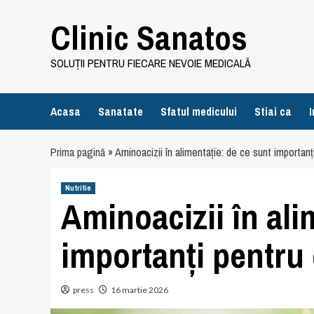
Skip
Clinic Sanatos
to
content
SOLUȚII PENTRU FIECARE NEVOIE MEDICALĂ
Acasa
Sanatate
Sfatul medicului
Stiai ca
I
Prima pagină
»
Aminoacizii în alimentație: de ce sunt importan
Nutritie
Aminoacizii în ali
importanți pentru
press
16 martie 2026