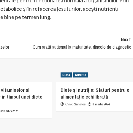
mentale pentru funcționarea normală a organismului. Prin
etabolice și în refacerea țesuturilor, acești nutrienți
 de bine pe termen lung.
Next:
ozelor
Cum arată autismul la maturitate, dincolo de diagnostic
Dieta
Nutritie
vitaminelor și
Diete și nutriție: Sfaturi pentru o
 în timpul unei diete
alimentație echilibrată
6 martie 2024
Clinic Sanatos
 noiembrie 2025