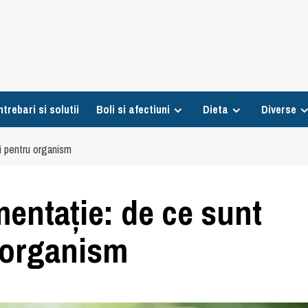
ntrebari si solutii
Boli si afectiuni
Dieta
Diverse
ți pentru organism
mentație: de ce sunt
 organism