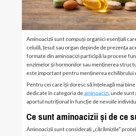
Aminoacizii sunt compuși organici esențiali care
celulă, țesut sau organ depinde de prezența ac
formate din aminoacizi participă la procese 
enzimelor și hormonilor sau menținerea structu
este important pentru menținerea echilibrului o
Pentru cei care își doresc să înțeleagă mai bine 
dedicate în categoria de
aminoacizi
, unde sunt
aportul nutrițional în funcție de nevoile individu
Ce sunt aminoacizii și de ce s
Aminoacizii sunt considerați „cărămizile” prot