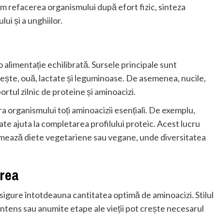
um refacerea organismului după efort fizic, sinteza
lui și a unghiilor.
o alimentație echilibrată. Sursele principale sunt
ește, ouă, lactate și leguminoase. De asemenea, nucile,
ortul zilnic de proteine și aminoacizi.
a organismului toți aminoacizii esențiali. De exemplu,
ate ajuta la completarea profilului proteic. Acest lucru
urmează diete vegetariene sau vegane, unde diversitatea
area
asigure întotdeauna cantitatea optimă de aminoacizi. Stilul
c intens sau anumite etape ale vieții pot crește necesarul