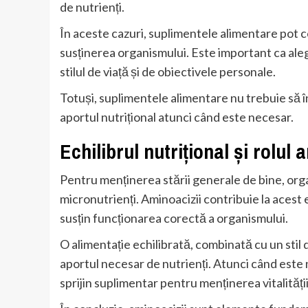
de nutrienți.
În aceste cazuri, suplimentele alimentare pot 
susținerea organismului. Este important ca aleg
stilul de viață și de obiectivele personale.
Totuși, suplimentele alimentare nu trebuie să în
aportul nutrițional atunci când este necesar.
Echilibrul nutrițional și rolul 
Pentru menținerea stării generale de bine, orga
micronutrienți. Aminoacizii contribuie la acest e
susțin funcționarea corectă a organismului.
O alimentație echilibrată, combinată cu un stil 
aportul necesar de nutrienți. Atunci când este
sprijin suplimentar pentru menținerea vitalității