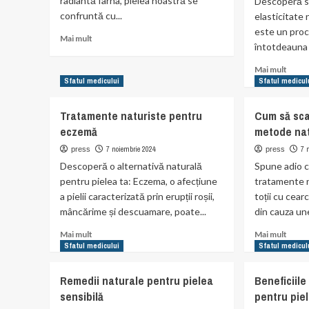
radiantă Iarna, pielea noastră se
Descoperă s
confruntă cu...
elasticitate
este un proc
Read
Mai mult
întotdeauna 
more
about
Read
Mai mult
Îngrijirea
more
Sfatul medicului
Sfatul medicul
naturală
abou
a
Cum
Tratamente naturiste pentru
Cum să sca
pielii
să
în
eczemă
metode na
îți
sezonul
îmbun
7 noiembrie 2024
7 
press
press
rece
elasti
Descoperă o alternativă naturală
Spune adio 
pielii
pentru pielea ta: Eczema, o afecțiune
tratamente n
prin
a pielii caracterizată prin erupții roșii,
toții cu cea
meto
mâncărime și descuamare, poate...
din cauza une
natur
Read
Read
Mai mult
Mai mult
more
more
Sfatul medicului
Sfatul medicul
about
abou
Tratamente
Cum
Remedii naturale pentru pielea
Beneficiile
naturiste
să
sensibilă
pentru pie
pentru
scapi