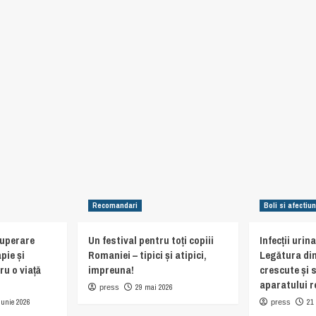
Recomandari
Boli si afectiun
cuperare
Un festival pentru toți copiii
Infecții urin
pie și
Romaniei – tipici și atipici,
Legătura din
ru o viață
impreuna!
crescute și 
aparatului r
29 mai 2026
press
iunie 2026
21
press