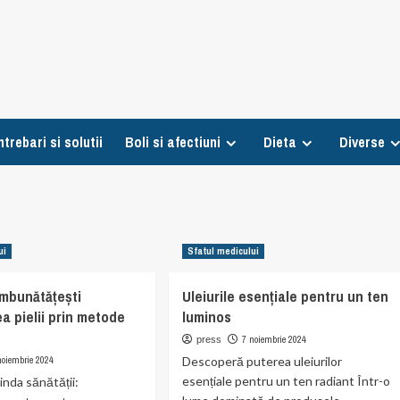
ntrebari si solutii
Boli si afectiuni
Dieta
Diverse
ui
Sfatul medicului
îmbunătățești
Uleiurile esențiale pentru un ten
ea pielii prin metode
luminos
7 noiembrie 2024
press
noiembrie 2024
Descoperă puterea uleiurilor
esențiale pentru un ten radiant Într-o
linda sănătății: