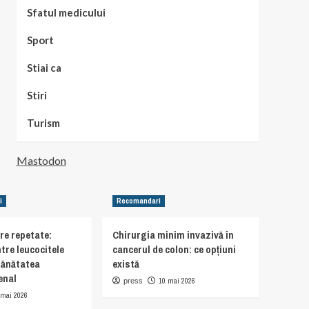
Sfatul medicului
Sport
Stiai ca
Stiri
Turism
Mastodon
i
Recomandari
are repetate:
Chirurgia minim invazivă în
tre leucocitele
cancerul de colon: ce opțiuni
sănătatea
există
enal
10 mai 2026
press
 mai 2026