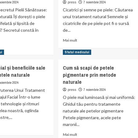
ingrediente
noiembrie 2024
7 noiembrie 2024
press
ăne
naturale
cretul Pielii Sănătoase:
Cicatrici și semne pe piele: Căutarea
din
turală Îți dorești o piele
unui tratament natural Semnele și
de
bucătărie
ifelată și lipsită de
cicatricile de pe piele pot fi o sursă
ale
i? Secretul constă în
de...
Read
Mai mult
more
about
ui
Sfatul medicului
Tratamente
t
naturale
ciile
ial și beneficiile sale
Cum să scapi de petele
pentru
erii
ntele naturale
pigmentare prin metode
cicatrici
ale
și
naturale
u
noiembrie 2024
semne
uterea Unui Tratament
7 noiembrie 2024
press
pe
jul Facial Într-o lume
O piele mai luminoasă și mai uniformă:
piele
tehnologie și ritmuri
Ghidul tău pentru tratamente
elea noastră, oglinda
naturale ale petelor pigmentare
stre,...
Petele pigmentare, acele pete
maronii...
Read
Mai mult