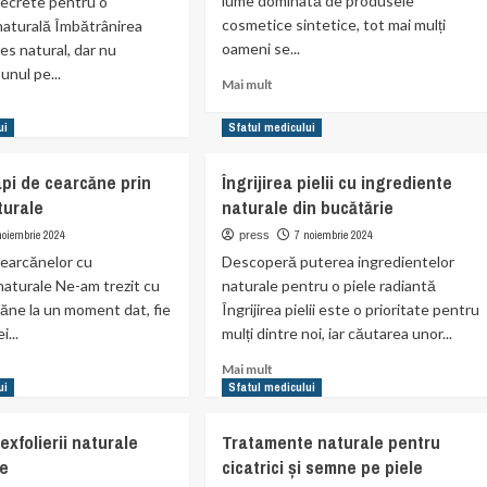
lume dominată de produsele
ecrete pentru o
cosmetice sintetice, tot mai mulți
 naturală Îmbătrânirea
oameni se...
es natural, dar nu
unul pe...
Read
Mai mult
more
about
ui
Sfatul medicului
Uleiurile
t
esențiale
pi de cearcăne prin
Îngrijirea pielii cu ingrediente
pentru
turale
naturale din bucătărie
un
ten
ătățești
noiembrie 2024
7 noiembrie 2024
press
luminos
citatea
cearcănelor cu
Descoperă puterea ingredientelor
aturale Ne-am trezit cu
naturale pentru o piele radiantă
rcăne la un moment dat, fie
Îngrijirea pielii este o prioritate pentru
de
i...
mulți dintre noi, iar căutarea unor...
ale
Read
Mai mult
more
ui
Sfatul medicului
t
about
Îngrijirea
 exfolierii naturale
Tratamente naturale pentru
pielii
le
cicatrici și semne pe piele
cu