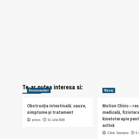
Te-ar putea interesa si:
Recomandari
Masaj
Obstrucția intestinală: cauze,
Motion Clinic – re
simptome și tratament
medicală, fiziotera
kinetoterapie pent
31 iulie 2026
press
activă
5 
Clinic Sanatos