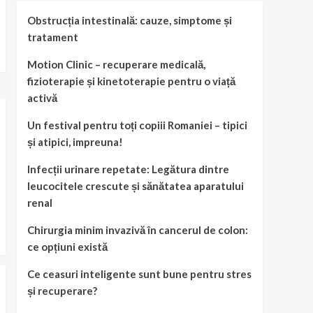
Obstrucția intestinală: cauze, simptome și
tratament
Motion Clinic – recuperare medicală,
fizioterapie și kinetoterapie pentru o viață
activă
Un festival pentru toți copiii Romaniei – tipici
și atipici, impreuna!
Infecții urinare repetate: Legătura dintre
leucocitele crescute și sănătatea aparatului
renal
Chirurgia minim invazivă în cancerul de colon:
ce opțiuni există
Ce ceasuri inteligente sunt bune pentru stres
și recuperare?