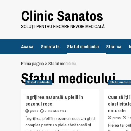
Skip
Clinic Sanatos
to
content
SOLUȚII PENTRU FIECARE NEVOIE MEDICALĂ
Acasa
Sanatate
Sfatul medicului
Stiai ca
I
Prima pagină
»
Sfatul medicului
Sfatul medicului
Sfatul medicului
Sfatul medicul
Îngrijirea naturală a pielii în
Cum să îți 
sezonul rece
elasticitat
naturale
7 noiembrie 2024
press
Îngrijirea pielii în sezonul rece: Un ghid
7 
press
complet pentru o piele sănătoasă și
Pielea ta, og