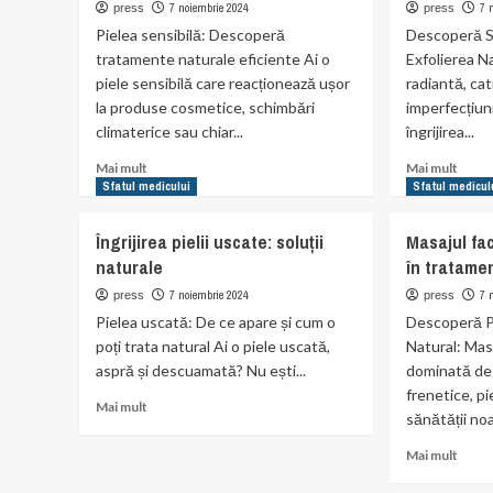
eczemă
de
7 noiembrie 2024
7 
press
press
cearc
Pielea sensibilă: Descoperă
Descoperă Se
prin
tratamente naturale eficiente Ai o
Exfolierea Na
meto
piele sensibilă care reacționează ușor
radiantă, cat
natur
la produse cosmetice, schimbări
imperfecțiun
climaterice sau chiar...
îngrijirea...
Read
Read
Mai mult
Mai mult
more
more
Sfatul medicului
Sfatul medicul
about
abou
Remedii
Benefi
Îngrijirea pielii uscate: soluții
Masajul fac
naturale
exfoli
naturale
în tratame
pentru
natur
pielea
pentr
7 noiembrie 2024
7 
press
press
sensibilă
piele
Pielea uscată: De ce apare și cum o
Descoperă P
poți trata natural Ai o piele uscată,
Natural: Masa
aspră și descuamată? Nu ești...
dominată de 
frenetice, pi
Read
Mai mult
sănătății noa
more
about
Read
Mai mult
Îngrijirea
more
pielii