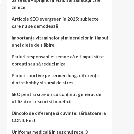
Salteaua – sprijinul invizibil al sănătății tale
zilnice
Articole SEO evergreen în 2025: subiecte
care nu se demodează
Importanța vitaminelor și mineralelor în timpul
unei diete de slăbire
Pariuri responsabile: semne că e timpul să te
oprești sau să reduci miza
Pariuri sportive pe termen lung: diferența
dintre hobby și sursă de stres
SEO pentru site-uri cu conținut generat de
utilizatori: riscuri și beneficii
Dincolo de diferențe si cuvinte: sărbătoare la
CONIL Fest
Uniforma medicală în sezonul rece. 3