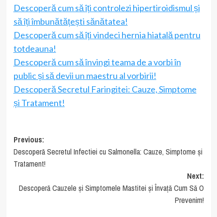
Descoperă cum să îți controlezi hipertiroidismul și
să îți îmbunătățești sănătatea!
Descoperă cum să îți vindeci hernia hiatală pentru
totdeauna!
Descoperă cum să învingi teama de a vorbi în
public și să devii un maestru al vorbirii!
Descoperă Secretul Faringitei: Cauze, Simptome
și Tratament!
Post
Previous:
Descoperă Secretul Infectiei cu Salmonella: Cauze, Simptome și
navigation
Tratament!
Next:
Descoperă Cauzele și Simptomele Mastitei și Învață Cum Să O
Prevenim!