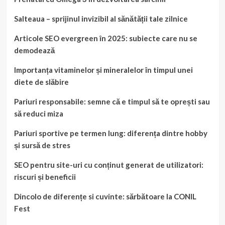
Salteaua – sprijinul invizibil al sănătății tale zilnice
Articole SEO evergreen în 2025: subiecte care nu se
demodează
Importanța vitaminelor și mineralelor în timpul unei
diete de slăbire
Pariuri responsabile: semne că e timpul să te oprești sau
să reduci miza
Pariuri sportive pe termen lung: diferența dintre hobby
și sursă de stres
SEO pentru site-uri cu conținut generat de utilizatori:
riscuri și beneficii
Dincolo de diferențe si cuvinte: sărbătoare la CONIL
Fest