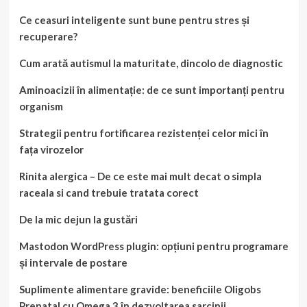
Ce ceasuri inteligente sunt bune pentru stres și
recuperare?
Cum arată autismul la maturitate, dincolo de diagnostic
Aminoacizii în alimentație: de ce sunt importanți pentru
organism
Strategii pentru fortificarea rezistenței celor mici în
fața virozelor
Rinita alergica – De ce este mai mult decat o simpla
raceala si cand trebuie tratata corect
De la mic dejun la gustări
Mastodon WordPress plugin: opțiuni pentru programare
și intervale de postare
Suplimente alimentare gravide: beneficiile Oligobs
Prenatal cu Omega 3 în dezvoltarea sarcinii