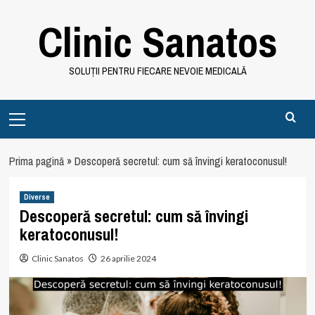
Skip
Clinic Sanatos
to
content
SOLUȚII PENTRU FIECARE NEVOIE MEDICALĂ
Primary
Menu
Prima pagină
»
Descoperă secretul: cum să învingi keratoconusul!
Diverse
Descoperă secretul: cum să învingi
keratoconusul!
Clinic Sanatos
26 aprilie 2024