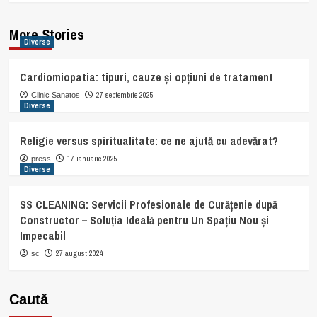
More Stories
Diverse
Cardiomiopatia: tipuri, cauze și opțiuni de tratament
27 septembrie 2025
Clinic Sanatos
Diverse
Religie versus spiritualitate: ce ne ajută cu adevărat?
17 ianuarie 2025
press
Diverse
SS CLEANING: Servicii Profesionale de Curățenie după
Constructor – Soluția Ideală pentru Un Spațiu Nou și
Impecabil
27 august 2024
sc
Caută