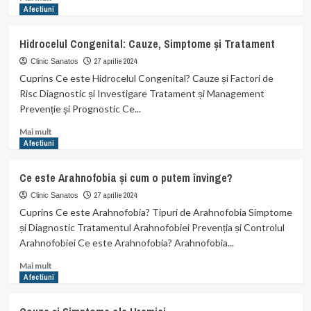
more
Afectiuni
about
Prevenirea
Hidrocelul Congenital: Cauze, Simptome și Tratament
și
Tratamentul
27 aprilie 2024
Clinic Sanatos
Infarctului
Cuprins Ce este Hidrocelul Congenital? Cauze și Factori de
de
Risc Diagnostic și Investigare Tratament și Management
Miocard
Prevenție și Prognostic Ce...
Acut
Read
Mai mult
more
Afectiuni
about
Hidrocelul
Ce este Arahnofobia și cum o putem învinge?
Congenital:
Cauze,
27 aprilie 2024
Clinic Sanatos
Simptome
Cuprins Ce este Arahnofobia? Tipuri de Arahnofobia Simptome
și
și Diagnostic Tratamentul Arahnofobiei Prevenția și Controlul
Tratament
Arahnofobiei Ce este Arahnofobia? Arahnofobia...
Read
Mai mult
more
Afectiuni
about
Ce