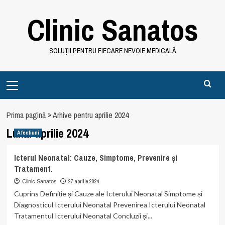
Skip
Clinic Sanatos
to
content
SOLUȚII PENTRU FIECARE NEVOIE MEDICALĂ
Primary
Menu
Prima pagină
»
Arhive pentru aprilie 2024
Lună:
aprilie 2024
Afectiuni
Icterul Neonatal: Cauze, Simptome, Prevenire și
Tratament.
27 aprilie 2024
Clinic Sanatos
Cuprins Definiție și Cauze ale Icterului Neonatal Simptome și
Diagnosticul Icterului Neonatal Prevenirea Icterului Neonatal
Tratamentul Icterului Neonatal Concluzii și...