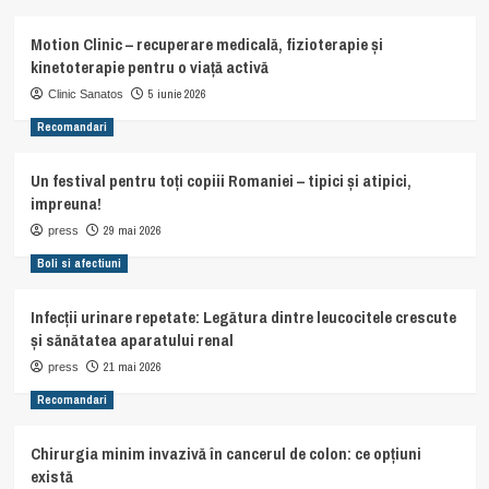
Motion Clinic – recuperare medicală, fizioterapie și
kinetoterapie pentru o viață activă
5 iunie 2026
Clinic Sanatos
Recomandari
Un festival pentru toți copiii Romaniei – tipici și atipici,
impreuna!
29 mai 2026
press
Boli si afectiuni
Infecții urinare repetate: Legătura dintre leucocitele crescute
și sănătatea aparatului renal
21 mai 2026
press
Recomandari
Chirurgia minim invazivă în cancerul de colon: ce opțiuni
există