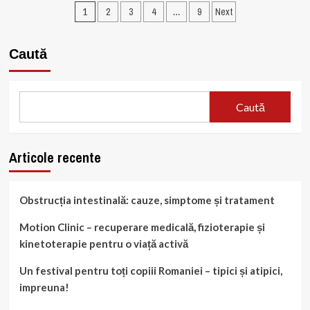
Paginație
de
1
2
3
4
…
9
Next
alarmă
articole
generale:
Identificare
Caută
și
prevenție.
Caută
Articole recente
Obstrucția intestinală: cauze, simptome și tratament
Motion Clinic – recuperare medicală, fizioterapie și
kinetoterapie pentru o viață activă
Un festival pentru toți copiii Romaniei – tipici și atipici,
impreuna!