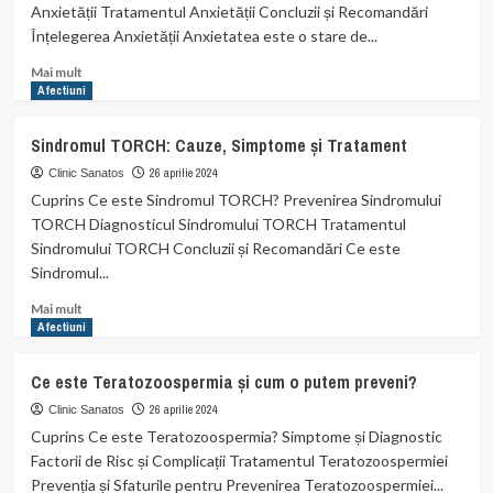
și
Anxietății Tratamentul Anxietății Concluzii și Recomandări
Tratament.
Înțelegerea Anxietății Anxietatea este o stare de...
Read
Mai mult
more
Afectiuni
about
Înțelegerea
Sindromul TORCH: Cauze, Simptome și Tratament
și
gestionarea
26 aprilie 2024
Clinic Sanatos
anxietății
Cuprins Ce este Sindromul TORCH? Prevenirea Sindromului
în
TORCH Diagnosticul Sindromului TORCH Tratamentul
viața
Sindromului TORCH Concluzii și Recomandări Ce este
de
Sindromul...
zi
cu
Read
Mai mult
zi
more
Afectiuni
about
Sindromul
Ce este Teratozoospermia și cum o putem preveni?
TORCH:
Cauze,
26 aprilie 2024
Clinic Sanatos
Simptome
Cuprins Ce este Teratozoospermia? Simptome și Diagnostic
și
Factorii de Risc și Complicații Tratamentul Teratozoospermiei
Tratament
Prevenția și Sfaturile pentru Prevenirea Teratozoospermiei...