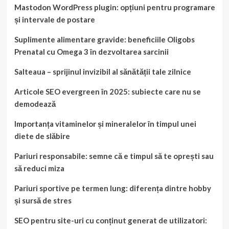
Mastodon WordPress plugin: opțiuni pentru programare
și intervale de postare
Suplimente alimentare gravide: beneficiile Oligobs
Prenatal cu Omega 3 în dezvoltarea sarcinii
Salteaua – sprijinul invizibil al sănătății tale zilnice
Articole SEO evergreen în 2025: subiecte care nu se
demodează
Importanța vitaminelor și mineralelor în timpul unei
diete de slăbire
Pariuri responsabile: semne că e timpul să te oprești sau
să reduci miza
Pariuri sportive pe termen lung: diferența dintre hobby
și sursă de stres
SEO pentru site-uri cu conținut generat de utilizatori: