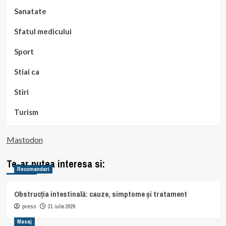
Sanatate
Sfatul medicului
Sport
Stiai ca
Stiri
Turism
Mastodon
Te-ar putea interesa si:
Recomandari
Obstrucția intestinală: cauze, simptome și tratament
31 iulie 2026
press
Masaj