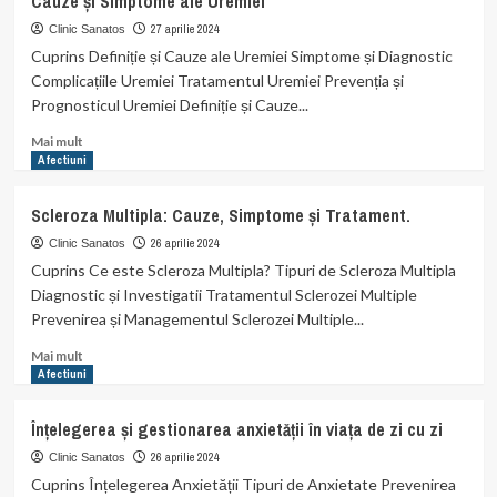
Cauze și Simptome ale Uremiei
este
Arahnofobia
27 aprilie 2024
Clinic Sanatos
și
Cuprins Definiție și Cauze ale Uremiei Simptome și Diagnostic
cum
Complicațiile Uremiei Tratamentul Uremiei Prevenția și
o
Prognosticul Uremiei Definiție și Cauze...
putem
învinge?
Read
Mai mult
more
Afectiuni
about
Cauze
Scleroza Multipla: Cauze, Simptome și Tratament.
și
Simptome
26 aprilie 2024
Clinic Sanatos
ale
Cuprins Ce este Scleroza Multipla? Tipuri de Scleroza Multipla
Uremiei
Diagnostic și Investigatii Tratamentul Sclerozei Multiple
Prevenirea și Managementul Sclerozei Multiple...
Read
Mai mult
more
Afectiuni
about
Scleroza
Înțelegerea și gestionarea anxietății în viața de zi cu zi
Multipla:
Cauze,
26 aprilie 2024
Clinic Sanatos
Simptome
Cuprins Înțelegerea Anxietății Tipuri de Anxietate Prevenirea