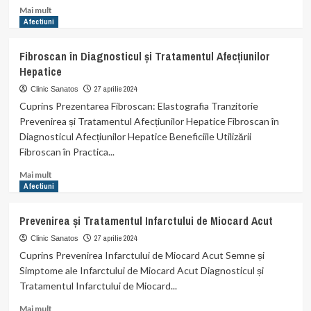
Read
Mai mult
more
Afectiuni
about
Icterul
Fibroscan în Diagnosticul și Tratamentul Afecțiunilor
Neonatal:
Hepatice
Cauze,
Simptome,
27 aprilie 2024
Clinic Sanatos
Prevenire
Cuprins Prezentarea Fibroscan: Elastografia Tranzitorie
și
Prevenirea și Tratamentul Afecțiunilor Hepatice Fibroscan în
Tratament.
Diagnosticul Afecțiunilor Hepatice Beneficiile Utilizării
Fibroscan în Practica...
Read
Mai mult
more
Afectiuni
about
Fibroscan
Prevenirea și Tratamentul Infarctului de Miocard Acut
în
Diagnosticul
27 aprilie 2024
Clinic Sanatos
și
Cuprins Prevenirea Infarctului de Miocard Acut Semne și
Tratamentul
Simptome ale Infarctului de Miocard Acut Diagnosticul și
Afecțiunilor
Tratamentul Infarctului de Miocard...
Hepatice
Read
Mai mult