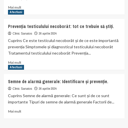
Read
Mai mult
more
Afectiuni
about
Ce
Prevenția testiculului necoborât: tot ce trebuie să știți.
este
Teratozoospermia
26 aprilie 2024
Clinic Sanatos
și
Cuprins Ce este testiculul necoborât și de ce este importantă
cum
prevenția Simptomele și diagnosticul testiculului necoborât
o
Tratamentul testiculului necoborât Prevenția...
putem
preveni?
Read
Mai mult
more
Afectiuni
about
Prevenția
Semne de alarmă generale: Identificare și prevenție.
testiculului
necoborât:
26 aprilie 2024
Clinic Sanatos
tot
Cuprins Semne de alarmă generale: Ce sunt și de ce sunt
ce
importante Tipuri de semne de alarmă generale Factorii de...
trebuie
să
Read
Mai mult
știți.
more
about
Semne