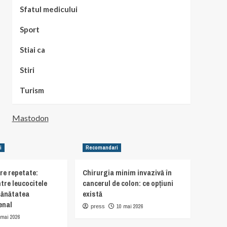
Sfatul medicului
Sport
Stiai ca
Stiri
Turism
Mastodon
i
Recomandari
are repetate:
Chirurgia minim invazivă în
tre leucocitele
cancerul de colon: ce opțiuni
sănătatea
există
enal
10 mai 2026
press
 mai 2026