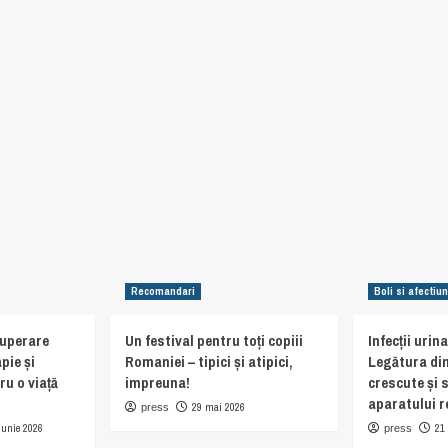
Recomandari
Boli si afectiun
cuperare
Un festival pentru toți copiii
Infecții urin
pie și
Romaniei – tipici și atipici,
Legătura din
ru o viață
impreuna!
crescute și 
aparatului r
29 mai 2026
press
iunie 2026
21
press