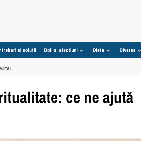
ntrebari si solutii
Boli si afectiuni
Dieta
Diverse
evărat?
itualitate: ce ne ajută