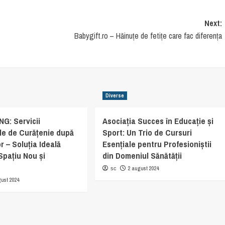
Next:
Babygift.ro – Hăinuțe de fetițe care fac diferența
Diverse
G: Servicii
Asociația Succes în Educație și
le de Curățenie după
Sport: Un Trio de Cursuri
r – Soluția Ideală
Esențiale pentru Profesioniștii
Spațiu Nou și
din Domeniul Sănătății
2 august 2024
sc
gust 2024