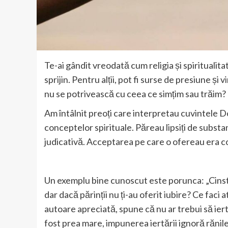
Te-ai gândit vreodată cum religia și spiritualitat
sprijin. Pentru alții, pot fi surse de presiune și
nu se potrivească cu ceea ce simțim sau trăim?
Am întâlnit preoți care interpretau cuvintele Do
conceptelor spirituale. Păreau lipsiți de substa
judicativă. Acceptarea pe care o ofereau era co
Un exemplu bine cunoscut este porunca: „Cinste
dar dacă părinții nu ți-au oferit iubire? Ce faci a
autoare apreciată, spune că nu ar trebui să ier
fost prea mare, impunerea iertării ignoră rănile