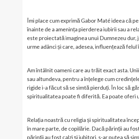
Îmi place cum exprimă Gabor Maté ideea că ped
înainte de a amenința pierderea iubirii sau a rela
este proiectată imaginea unui Dumnezeu dur, ju
urme adânci și care, adesea, influențează felul î
Am întâlnit oameni care au trăit exact asta. Unii
sau altundeva, pentru a înțelege cum credințele
rigide i-a făcut să se simtă pierduți. În loc să g
spiritualitatea poate fi diferită. Ea poate oferi u
Relația noastră cu religia și spiritualitatea î
în mare parte, de copilărie. Dacă părinții au f
părinții au fost calzi și iubitori, s-ar putea să s