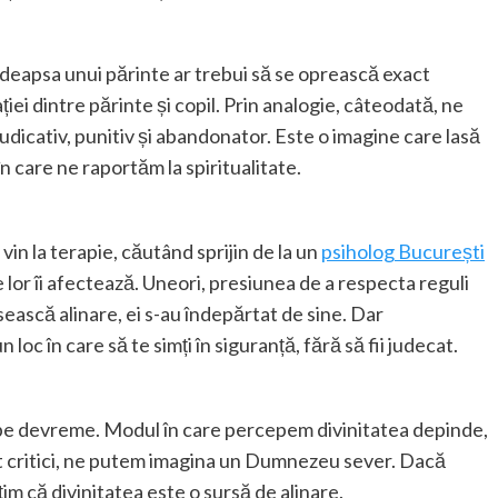
eapsa unui părinte ar trebui să se oprească exact
ției dintre părinte și copil. Prin analogie, câteodată, ne
dicativ, punitiv și abandonator. Este o imagine care lasă
n care ne raportăm la spiritualitate.
 vin la terapie, căutând sprijin de la un
psiholog București
 lor îi afectează. Uneori, presiunea de a respecta reguli
ăsească alinare, ei s-au îndepărtat de sine. Dar
n loc în care să te simți în siguranță, fără să fii judecat.
ncepe devreme. Modul în care percepem divinitatea depinde,
ost critici, ne putem imagina un Dumnezeu sever. Dacă
imțim că divinitatea este o sursă de alinare.