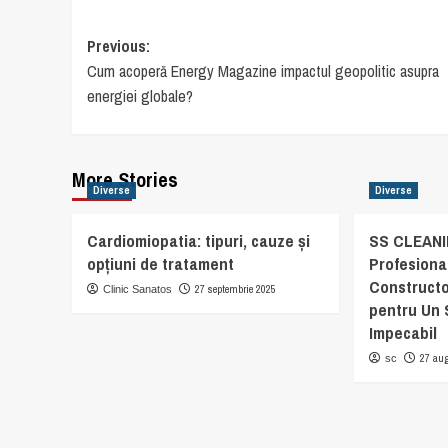
Post
Previous:
Cum acoperă Energy Magazine impactul geopolitic asupra
navigation
energiei globale?
More Stories
Diverse
Diverse
Cardiomiopatia: tipuri, cauze și
SS CLEANIN
opțiuni de tratament
Profesiona
Constructo
27 septembrie 2025
Clinic Sanatos
pentru Un 
Impecabil
27 au
sc