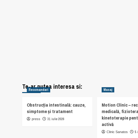
Te-ar putea interesa si:
Recomandari
Masaj
Obstrucția intestinală: cauze,
Motion Clinic – re
simptome și tratament
medicală, fiziotera
kinetoterapie pent
31 iulie 2026
press
activă
5 
Clinic Sanatos