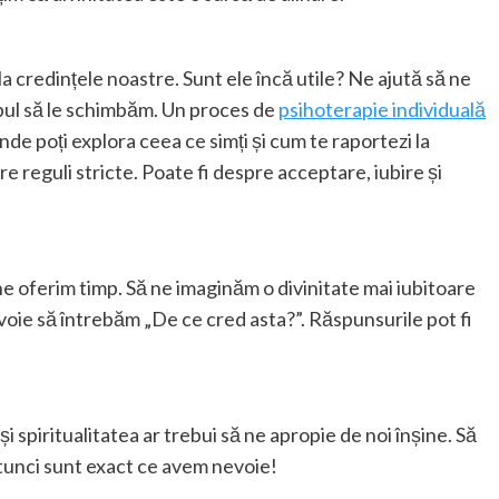
la credințele noastre. Sunt ele încă utile? Ne ajută să ne
mpul să le schimbăm. Un proces de
psihoterapie individuală
nde poți explora ceea ce simți și cum te raportezi la
re reguli stricte. Poate fi despre acceptare, iubire și
e oferim timp. Să ne imaginăm o divinitate mai iubitoare
voie să întrebăm „De ce cred asta?”. Răspunsurile pot fi
și spiritualitatea ar trebui să ne apropie de noi înșine. Să
atunci sunt exact ce avem nevoie!