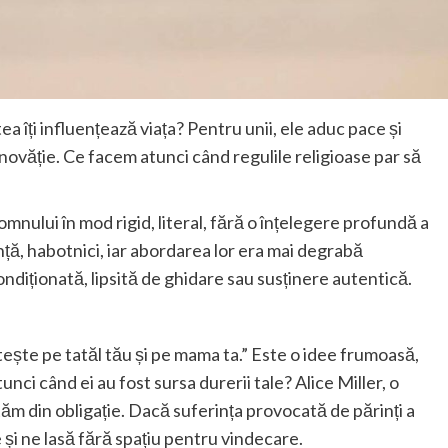
ea îți influențează viața? Pentru unii, ele aduc pace și
 vinovăție. Ce facem atunci când regulile religioase par să
mnului în mod rigid, literal, fără o înțelegere profundă a
nță, habotnici, iar abordarea lor era mai degrabă
ndiționată, lipsită de ghidare sau susținere autentică.
ște pe tatăl tău și pe mama ta.” Este o idee frumoasă,
tunci când ei au fost sursa durerii tale? Alice Miller, o
tăm din obligație. Dacă suferința provocată de părinți a
 și ne lasă fără spațiu pentru vindecare.