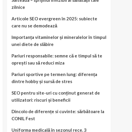
Salteaua – sprijinul invizibil al sănătății tale
zilnice
Articole SEO evergreen în 2025: subiecte
care nu se demodează
Importanța vitaminelor și mineralelor în timpul
unei diete de slăbire
Pariuri responsabile: semne că e timpul să te
oprești sau să reduci miza
Pariuri sportive pe termen lung: diferența
dintre hobby și sursă de stres
SEO pentru site-uri cu conținut generat de
utilizatori: riscuri și beneficii
Dincolo de diferențe si cuvinte: sărbătoare la
CONIL Fest
Uniforma medicală în sezonul rece. 3