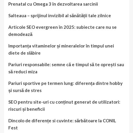
Prenatal cu Omega 3 în dezvoltarea sarcinii
Salteaua – sprijinul invizibil al sănătății tale zilnice
Articole SEO evergreen în 2025: subiecte care nu se
demodează
Importanța vitaminelor și mineralelor în timpul unei
diete de slăbire
Pariuri responsabile: semne că e timpul să te oprești sau
să reduci miza
Pariuri sportive pe termen lung: diferența dintre hobby
și sursă de stres
SEO pentru site-uri cu conținut generat de utilizatori:
riscuri și beneficii
Dincolo de diferențe si cuvinte: sărbătoare la CONIL
Fest