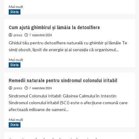
Read
Mai mult
more
Dieta
about
Cum
Cum ajută ghimbirul și lămâia la detoxifiere
să
stimulezi
7 noiembrie 2024
press
metabolismul
Ghidul tău pentru detoxifiere naturală cu ghimbir și lămâie Te
cu
simți obosit, lipsit de energie și ai senzația că organismul...
remedii
naturale
Read
Mai mult
more
Dieta
about
Cum
Remedii naturale pentru sindromul colonului iritabil
ajută
ghimbirul
7 noiembrie 2024
press
și
Sindromul Colonului Iritabil: Găsirea Calmului în Intestin
lămâia
Sindromul colonului iritabil (SCI) este o afecțiune comună care
la
afectează milioane de oameni...
detoxifiere
Read
Mai mult
more
Dieta
about
Remedii