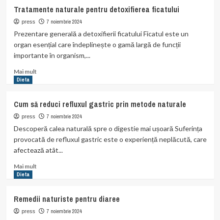
Beneficiile
Tratamente naturale pentru detoxifierea ficatului
uleiului
de
7 noiembrie 2024
press
măsline
Prezentare generală a detoxifierii ficatului Ficatul este un
pentru
organ esențial care îndeplinește o gamă largă de funcții
o
importante în organism,...
digestie
sănătoasă
Read
Mai mult
more
Dieta
about
Tratamente
Cum să reduci refluxul gastric prin metode naturale
naturale
pentru
7 noiembrie 2024
press
detoxifierea
Descoperă calea naturală spre o digestie mai ușoară Suferința
ficatului
provocată de refluxul gastric este o experiență neplăcută, care
afectează atât...
Read
Mai mult
more
Dieta
about
Cum
Remedii naturiste pentru diaree
să
reduci
7 noiembrie 2024
press