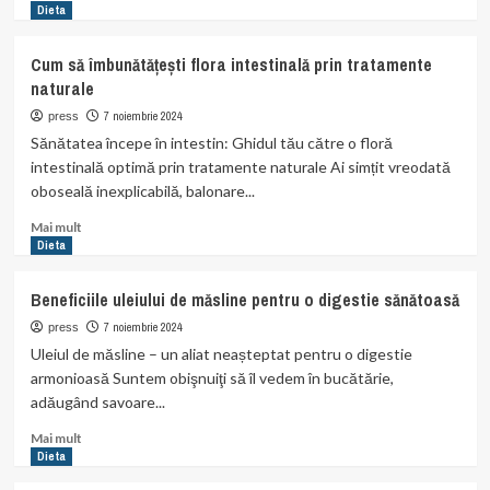
more
Dieta
about
Cum
Cum să îmbunătățești flora intestinală prin tratamente
să
naturale
elimini
toxinele
7 noiembrie 2024
press
din
Sănătatea începe în intestin: Ghidul tău către o floră
organism
intestinală optimă prin tratamente naturale Ai simțit vreodată
prin
oboseală inexplicabilă, balonare...
metode
naturale
Read
Mai mult
more
Dieta
about
Cum
Beneficiile uleiului de măsline pentru o digestie sănătoasă
să
îmbunătățești
7 noiembrie 2024
press
flora
Uleiul de măsline – un aliat neașteptat pentru o digestie
intestinală
armonioasă Suntem obişnuiţi să îl vedem în bucătărie,
prin
adăugând savoare...
tratamente
naturale
Read
Mai mult
more
Dieta
about