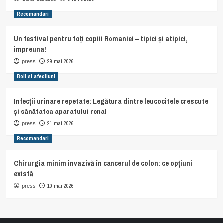
Recomandari
Un festival pentru toți copiii Romaniei – tipici și atipici,
impreuna!
29 mai 2026
press
Boli si afectiuni
Infecții urinare repetate: Legătura dintre leucocitele crescute
și sănătatea aparatului renal
21 mai 2026
press
Recomandari
Chirurgia minim invazivă în cancerul de colon: ce opțiuni
există
10 mai 2026
press