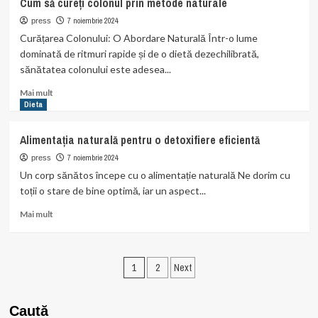
Cum să cureți colonul prin metode naturale
naturale
pentru
7 noiembrie 2024
press
sindromul
Curățarea Colonului: O Abordare Naturală Într-o lume
colonului
dominată de ritmuri rapide și de o dietă dezechilibrată,
iritabil
sănătatea colonului este adesea...
Read
Mai mult
more
Dieta
about
Cum
Alimentația naturală pentru o detoxifiere eficientă
să
cureți
7 noiembrie 2024
press
colonul
Un corp sănătos începe cu o alimentație naturală Ne dorim cu
prin
toții o stare de bine optimă, iar un aspect...
metode
naturale
Read
Mai mult
more
about
Alimentația
Paginație
naturală
1
2
Next
pentru
articole
o
detoxifiere
Caută