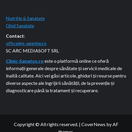
Nutritie & Sanatate
Ghid Sanatate
Contact
:
office@e-agentie.ro
SC ARC MEDIASOFT SRL
Clinic-Sanatos.ro
este o platformă online ce oferă
informații generale despre sănătate și servicii medicale de
înaltă calitate. Aici vei găsi articole, ghiduri și resurse pentru
diverse aspecte ale îngrijirii sănătății, de la prevenție și
diagnosticare până la tratament și recuperare.
Copyright © All rights reserved.
|
CoverNews
by AF
themes.