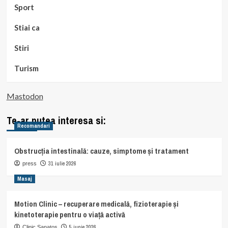
Sport
Stiai ca
Stiri
Turism
Mastodon
Te-ar putea interesa si:
Recomandari
Obstrucția intestinală: cauze, simptome și tratament
31 iulie 2026
press
Masaj
Motion Clinic – recuperare medicală, fizioterapie și
kinetoterapie pentru o viață activă
5 iunie 2026
Clinic Sanatos