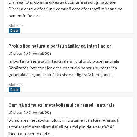
refluxul
Diareea: O problemă digestivă comună și soluții naturale
gastric
Diareea este o afecțiune comună care afectează milioane de
prin
oameni în fiecare...
metode
naturale
Read
Mai mult
more
Dieta
about
Remedii
Probiotice naturale pentru sănătatea intestinelor
naturiste
pentru
7 noiembrie 2024
press
diaree
Importanța sănătății intestinale și rolul probiotice naturale
Sănătatea intestinelor este esențială pentru bunăstarea
generală a organismului. Un sistem digestiv funcțional...
Read
Mai mult
more
Dieta
about
Probiotice
Cum să stimulezi metabolismul cu remedii naturale
naturale
pentru
7 noiembrie 2024
press
sănătatea
Stimularea metabolismului prin tratament natural Vrei să-ți
intestinelor
accelerezi metabolismul și să te simți plin de energie? Ai
încercat diverse diete...