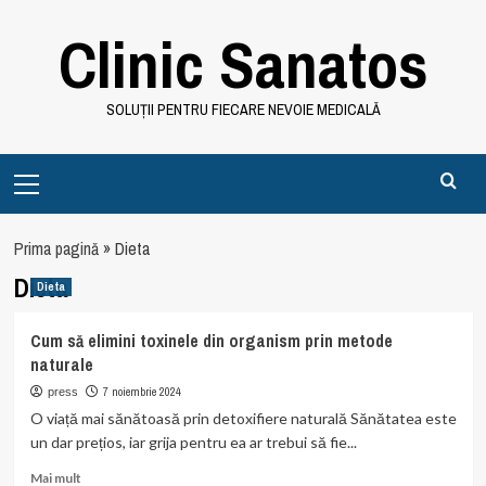
Skip
Clinic Sanatos
to
content
SOLUȚII PENTRU FIECARE NEVOIE MEDICALĂ
Primary
Menu
Prima pagină
»
Dieta
Dieta
Dieta
Cum să elimini toxinele din organism prin metode
naturale
7 noiembrie 2024
press
O viață mai sănătoasă prin detoxifiere naturală Sănătatea este
un dar prețios, iar grija pentru ea ar trebui să fie...
Read
Mai mult