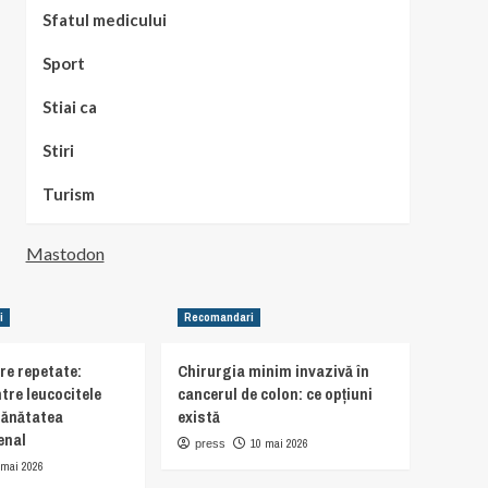
Sfatul medicului
Sport
Stiai ca
Stiri
Turism
Mastodon
i
Recomandari
are repetate:
Chirurgia minim invazivă în
tre leucocitele
cancerul de colon: ce opțiuni
sănătatea
există
enal
10 mai 2026
press
 mai 2026