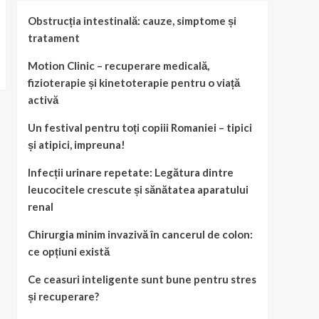
Obstrucția intestinală: cauze, simptome și
tratament
Motion Clinic – recuperare medicală,
fizioterapie și kinetoterapie pentru o viață
activă
Un festival pentru toți copiii Romaniei – tipici
și atipici, impreuna!
Infecții urinare repetate: Legătura dintre
leucocitele crescute și sănătatea aparatului
renal
Chirurgia minim invazivă în cancerul de colon:
ce opțiuni există
Ce ceasuri inteligente sunt bune pentru stres
și recuperare?