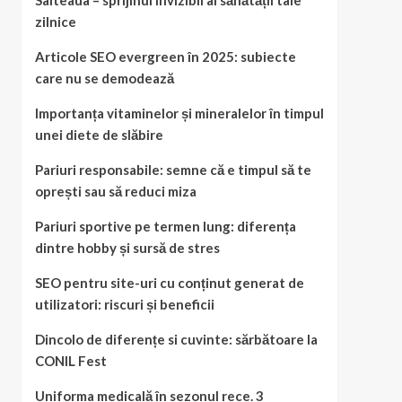
Salteaua – sprijinul invizibil al sănătății tale
zilnice
Articole SEO evergreen în 2025: subiecte
care nu se demodează
Importanța vitaminelor și mineralelor în timpul
unei diete de slăbire
Pariuri responsabile: semne că e timpul să te
oprești sau să reduci miza
Pariuri sportive pe termen lung: diferența
dintre hobby și sursă de stres
SEO pentru site-uri cu conținut generat de
utilizatori: riscuri și beneficii
Dincolo de diferențe si cuvinte: sărbătoare la
CONIL Fest
Uniforma medicală în sezonul rece. 3