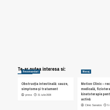
Te-ar putea interesa si:
Recomandari
Masaj
Obstrucția intestinală: cauze,
Motion Clinic – re
simptome și tratament
medicală, fiziotera
kinetoterapie pent
31 iulie 2026
press
activă
5 
Clinic Sanatos