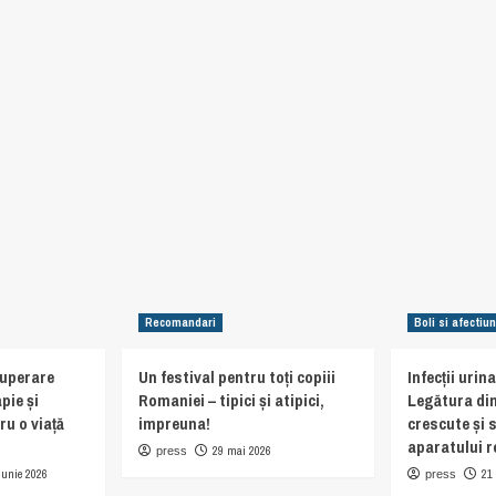
Recomandari
Boli si afectiun
cuperare
Un festival pentru toți copiii
Infecții urin
pie și
Romaniei – tipici și atipici,
Legătura din
ru o viață
impreuna!
crescute și 
aparatului r
29 mai 2026
press
iunie 2026
21
press