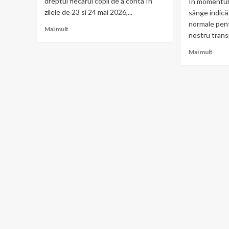
dreptul fiecarui copil de a conta In
În momentul 
zilele de 23 si 24 mai 2026,...
sânge indică 
normale pent
Read
Mai mult
nostru transm
more
about
Read
Mai mult
Un
more
festival
abou
pentru
Infecț
toți
urina
copiii
repet
Romaniei
Legăt
–
dintr
tipici
leuco
și
cresc
atipici,
și
impreuna!
sănăt
apara
renal