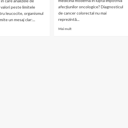
medicina modernă în lupta împotriva
în care analizele de
afecțiunilor oncologice? Diagnosticul
valori peste limitele
de cancer colorectal nu mai
ru leucocite, organismul
reprezintă...
ite un mesaj clar:...
Read
Mai mult
more
about
t
Chirurgia
ii
minim
re
invazivă
ate:
în
ura
cancerul
e
de
citele
colon:
ute
ce
opțiuni
atea
există
tului