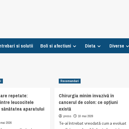
ntrebari si solutii
Boli si afectiuni
Dieta
Diverse
i
Recomandari
inare repetate:
Chirurgia minim invazivă în
intre leucocitele
cancerul de colon: ce opțiuni
i sănătatea aparatului
există
10 mai 2026
press
 mai 2026
Te-ai întrebat vreodată cum a evoluat