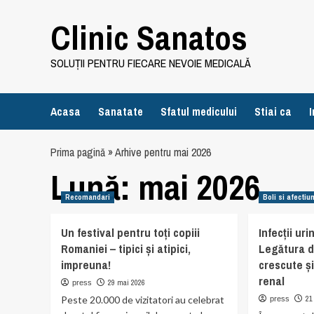
Skip
Clinic Sanatos
to
content
SOLUȚII PENTRU FIECARE NEVOIE MEDICALĂ
Acasa
Sanatate
Sfatul medicului
Stiai ca
I
Prima pagină
»
Arhive pentru mai 2026
Lună:
mai 2026
Recomandari
Boli si afectiun
Un festival pentru toți copiii
Infecții ur
Romaniei – tipici și atipici,
Legătura d
impreuna!
crescute ș
renal
29 mai 2026
press
Peste 20.000 de vizitatori au celebrat
21
press