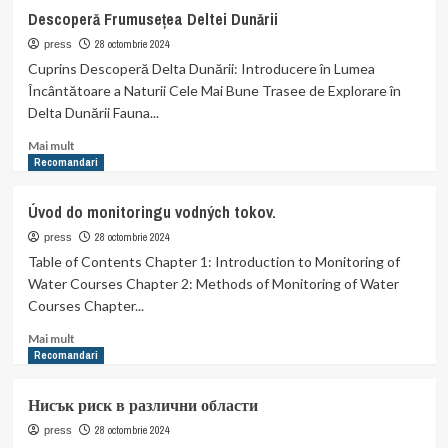
ten
Ingredientele
Descoperă Frumusețea Deltei Dunării
curat
esențiale
și
în
28 octombrie 2024
press
cu
produsele
Cuprins Descoperă Delta Dunării: Introducere în Lumea
aspect
pentru
Încântătoare a Naturii Cele Mai Bune Trasee de Explorare în
sănătos
căderea
Delta Dunării Fauna...
părului
Read
Mai mult
more
Recomandari
about
Descoperă
Úvod do monitoringu vodných tokov.
Frumusețea
Deltei
28 octombrie 2024
press
Dunării
Table of Contents Chapter 1: Introduction to Monitoring of
Water Courses Chapter 2: Methods of Monitoring of Water
Courses Chapter...
Read
Mai mult
more
Recomandari
about
Úvod
Нисък риск в различни области
do
monitoringu
28 octombrie 2024
press