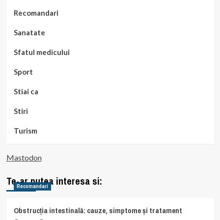
Recomandari
Sanatate
Sfatul medicului
Sport
Stiai ca
Stiri
Turism
Mastodon
Te-ar putea interesa si:
Recomandari
Obstrucția intestinală: cauze, simptome și tratament