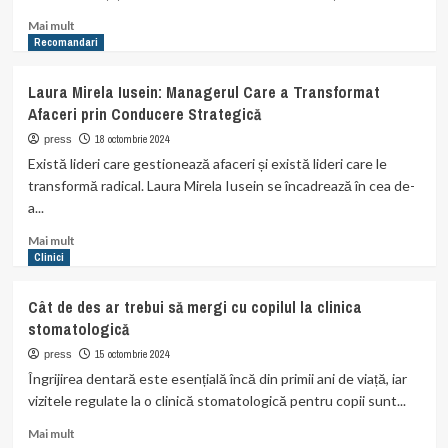
când
Read
Mai mult
să
more
Recomandari
mergi
about
la
Candidații
Laura Mirela Iusein: Managerul Care a Transformat
medic?
pentru
Afaceri prin Conducere Strategică
Președinția
României
18 octombrie 2024
press
în
Există lideri care gestionează afaceri și există lideri care le
2024
transformă radical. Laura Mirela Iusein se încadrează în cea de-
–
a...
Prezentare
Generală.
Read
Mai mult
more
Clinici
about
Laura
Cât de des ar trebui să mergi cu copilul la clinica
Mirela
stomatologică
Iusein:
Managerul
15 octombrie 2024
press
Care
Îngrijirea dentară este esențială încă din primii ani de viață, iar
a
vizitele regulate la o clinică stomatologică pentru copii sunt...
Transformat
Afaceri
Read
Mai mult
prin