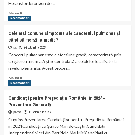
Herausforderungen der...
Read
Mai mult
more
Recomandari
about
Einführung
Cele mai comune simptome ale cancerului pulmonar și
in
când să mergi la medic?
die
hydrologische
24 octombrie 2024
sc
Überwachung
Cancerul pulmonar este o afecțiune gravă, caracterizată prin
und
creșterea anormală și necontrolată a celulelor localizate la
ihre
nivelul plămânilor. Acest proces...
Anwendungen
Read
Mai mult
more
Recomandari
about
Cele
Candidații pentru Președinția României în 2024 –
mai
Prezentare Generală.
comune
simptome
19 octombrie 2024
press
ale
CuprinsPrezentarea Candidaților pentru Președinția României
cancerului
în 2024Candidații cu Șanse Mari de CâștigCandidații
pulmonar
Independenți și cei din Partidele Mai MiciCandidații cu...
și