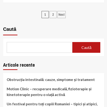
more
Conducere
about
Strategică
Cât
Paginație
de
1
2
Next
des
articole
ar
trebui
Caută
să
mergi
cu
copilul
Caută
la
clinica
stomatologică
Articole recente
Obstrucția intestinală: cauze, simptome și tratament
Motion Clinic – recuperare medicală, fizioterapie și
kinetoterapie pentru o viață activă
Un festival pentru toți copiii Romaniei – tipici și atipici,