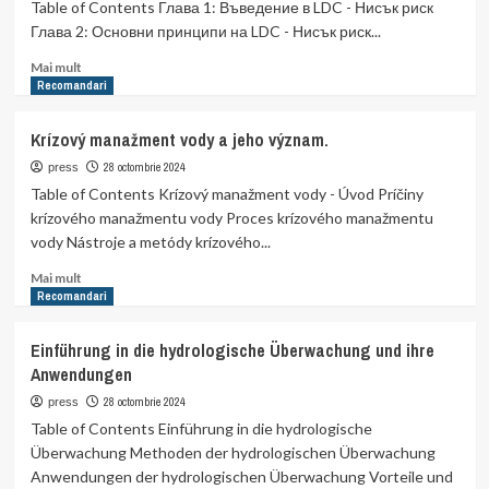
vodných
Table of Contents Глава 1: Въведение в LDC - Нисък риск
tokov.
Глава 2: Основни принципи на LDC - Нисък риск...
Read
Mai mult
more
Recomandari
about
Нисък
Krízový manažment vody a jeho význam.
риск
в
28 octombrie 2024
press
различни
Table of Contents Krízový manažment vody - Úvod Príčiny
области
krízového manažmentu vody Proces krízového manažmentu
vody Nástroje a metódy krízového...
Read
Mai mult
more
Recomandari
about
Krízový
Einführung in die hydrologische Überwachung und ihre
manažment
Anwendungen
vody
a
28 octombrie 2024
press
jeho
Table of Contents Einführung in die hydrologische
význam.
Überwachung Methoden der hydrologischen Überwachung
Anwendungen der hydrologischen Überwachung Vorteile und