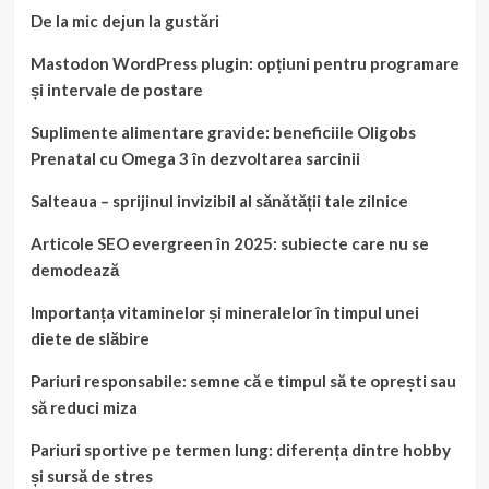
De la mic dejun la gustări
Mastodon WordPress plugin: opțiuni pentru programare
și intervale de postare
Suplimente alimentare gravide: beneficiile Oligobs
Prenatal cu Omega 3 în dezvoltarea sarcinii
Salteaua – sprijinul invizibil al sănătății tale zilnice
Articole SEO evergreen în 2025: subiecte care nu se
demodează
Importanța vitaminelor și mineralelor în timpul unei
diete de slăbire
Pariuri responsabile: semne că e timpul să te oprești sau
să reduci miza
Pariuri sportive pe termen lung: diferența dintre hobby
și sursă de stres