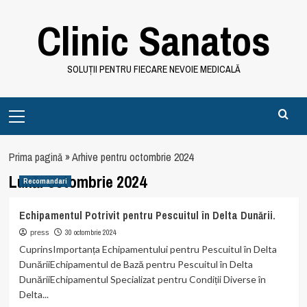
Skip
Clinic Sanatos
to
content
SOLUȚII PENTRU FIECARE NEVOIE MEDICALĂ
Primary
Menu
Prima pagină
»
Arhive pentru octombrie 2024
Lună:
octombrie 2024
Recomandari
Echipamentul Potrivit pentru Pescuitul în Delta Dunării.
30 octombrie 2024
press
CuprinsImportanța Echipamentului pentru Pescuitul în Delta
DunăriiEchipamentul de Bază pentru Pescuitul în Delta
DunăriiEchipamentul Specializat pentru Condiții Diverse în
Delta...