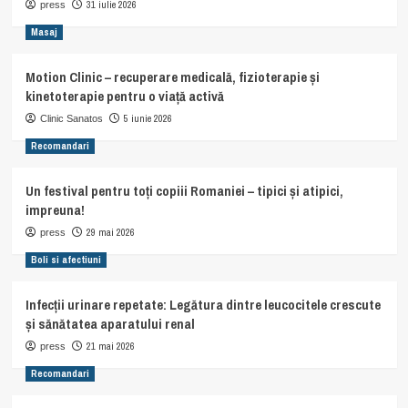
31 iulie 2026
press
Masaj
Motion Clinic – recuperare medicală, fizioterapie și
kinetoterapie pentru o viață activă
5 iunie 2026
Clinic Sanatos
Recomandari
Un festival pentru toți copiii Romaniei – tipici și atipici,
impreuna!
29 mai 2026
press
Boli si afectiuni
Infecții urinare repetate: Legătura dintre leucocitele crescute
și sănătatea aparatului renal
21 mai 2026
press
Recomandari