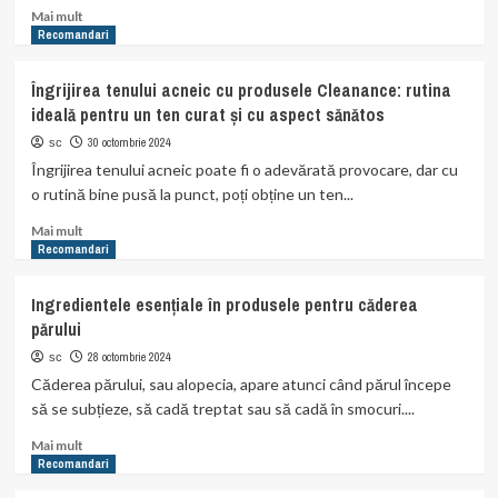
Read
Mai mult
more
Recomandari
about
Echipamentul
Îngrijirea tenului acneic cu produsele Cleanance: rutina
Potrivit
ideală pentru un ten curat și cu aspect sănătos
pentru
Pescuitul
30 octombrie 2024
sc
în
Îngrijirea tenului acneic poate fi o adevărată provocare, dar cu
Delta
o rutină bine pusă la punct, poți obține un ten...
Dunării.
Read
Mai mult
more
Recomandari
about
Îngrijirea
Ingredientele esențiale în produsele pentru căderea
tenului
părului
acneic
cu
28 octombrie 2024
sc
produsele
Căderea părului, sau alopecia, apare atunci când părul începe
Cleanance:
să se subțieze, să cadă treptat sau să cadă în smocuri....
rutina
ideală
Read
Mai mult
pentru
more
Recomandari
un
about