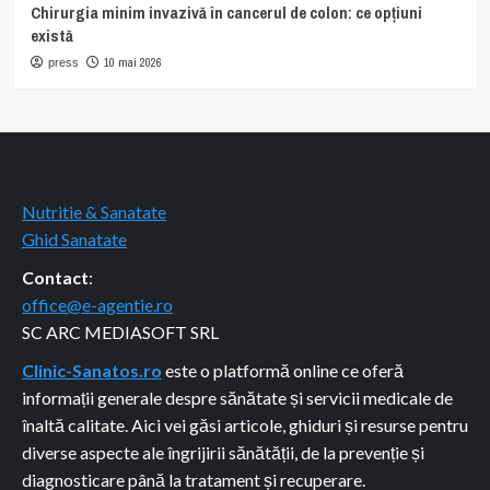
Chirurgia minim invazivă în cancerul de colon: ce opțiuni
există
10 mai 2026
press
Nutritie & Sanatate
Ghid Sanatate
Contact
:
office@e-agentie.ro
SC ARC MEDIASOFT SRL
Clinic-Sanatos.ro
este o platformă online ce oferă
informații generale despre sănătate și servicii medicale de
înaltă calitate. Aici vei găsi articole, ghiduri și resurse pentru
diverse aspecte ale îngrijirii sănătății, de la prevenție și
diagnosticare până la tratament și recuperare.