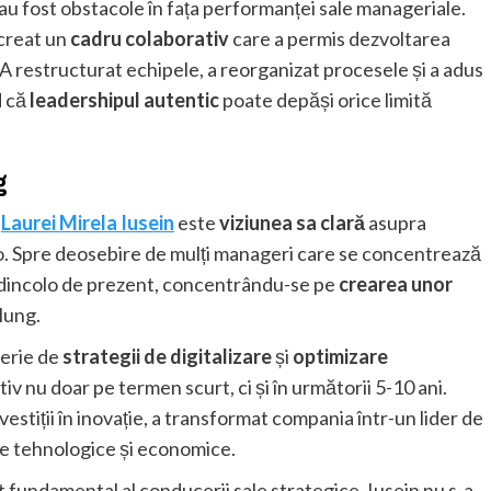
 au fost obstacole în fața performanței sale manageriale.
 creat un
cadru colaborativ
care a permis dezvoltarea
 A restructurat echipele, a reorganizat procesele și a adus
d că
leadershipul autentic
poate depăși orice limită
g
i
Laurei Mirela Iusein
este
viziunea sa clară
asupra
s-o. Spre deosebire de mulți manageri care se concentrează
u dincolo de prezent, concentrându-se pe
crearea unor
lung.
serie de
strategii de digitalizare
și
optimizare
tiv nu doar pe termen scurt, ci și în următorii 5-10 ani.
estiții în inovație, a transformat compania într-un lider de
ile tehnologice și economice.
 fundamental al conducerii sale strategice. Iusein nu s-a