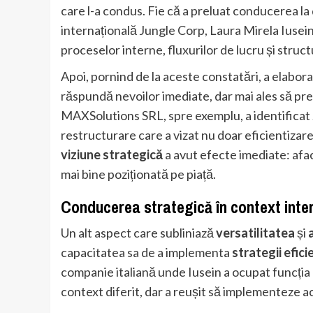
care l-a condus. Fie că a preluat conducerea la
internațională Jungle Corp, Laura Mirela Iusein
proceselor interne, fluxurilor de lucru și struct
Apoi, pornind de la aceste constatări, a elabor
răspundă nevoilor imediate, dar mai ales să p
MAXSolutions SRL, spre exemplu, a identificat
restructurare care a vizat nu doar eficientizarea
viziune strategică
a avut efecte imediate: afac
mai bine poziționată pe piață.
Conducerea strategică în context inte
Un alt aspect care subliniază
versatilitatea
și
capacitatea sa de a implementa
strategii efici
companie italiană unde Iusein a ocupat funcția 
context diferit, dar a reușit să implementeze a