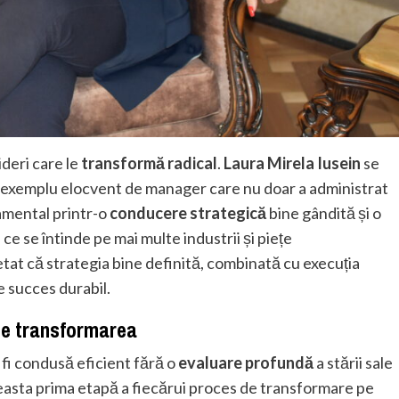
ideri care le
transformă radical
.
Laura Mirela Iusein
se
n exemplu elocvent de manager care nu doar a administrat
mental printr-o
conducere strategică
bine gândită și o
 ce se întinde pe mai multe industrii și piețe
tat că strategia bine definită, combinată cu execuția
e succes durabil.
pe transformarea
 fi condusă eficient fără o
evaluare profundă
a stării sale
easta prima etapă a fiecărui proces de transformare pe