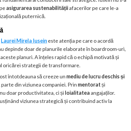
 pe
asigurarea sustenabilității
afacerilor pe care le-a
zațională puternică.
că
l
Laurei Mirela Iusein
este atenția pe care o acordă
 nu depinde doar de planurile elaborate în boardroom-uri,
 aceste planuri. A înțeles rapid că o echipă motivată și
 oricărei strategii de transformare.
 fost întotdeauna să creeze un
mediu de lucru deschis și
ă parte din viziunea companiei. Prin
mentorat
și
 nu doar productivitatea, ci și
loialitatea
angajaților.
susținând viziunea strategică și contribuind activ la