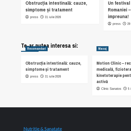
Obstrucția intestinală: cauze,
Un festival
simptome și tratament
Romaniei – t
impreuna!
31 iulie 2026
press
29
press
Te-ar putea interesa si:
Recomandari
Masaj
Obstrucția intestinală: cauze,
Motion Clinic – re
simptome și tratament
medicală, fiziotera
kinetoterapie pent
31 iulie 2026
press
activă
5 
Clinic Sanatos
Nutritie & Sanatate