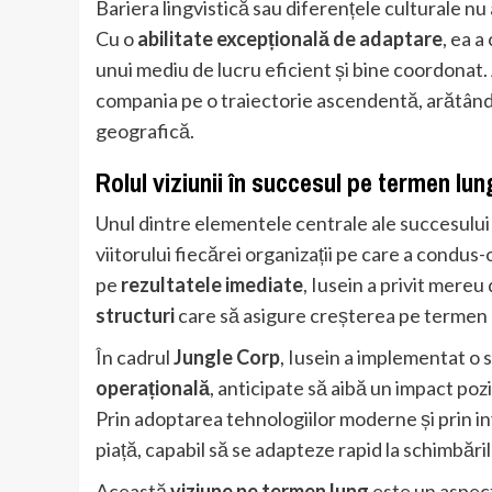
Bariera lingvistică sau diferențele culturale nu
Cu o
abilitate excepțională de adaptare
, ea a
unui mediu de lucru eficient și bine coordonat.
compania pe o traiectorie ascendentă, arătân
geografică.
Rolul viziunii în succesul pe termen lun
Unul dintre elementele centrale ale succesulu
viitorului fiecărei organizații pe care a condu
pe
rezultatele imediate
, Iusein a privit mere
structuri
care să asigure creșterea pe termen 
În cadrul
Jungle Corp
, Iusein a implementat o 
operațională
, anticipate să aibă un impact pozi
Prin adoptarea tehnologiilor moderne și prin inv
piață, capabil să se adapteze rapid la schimbăr
Această
viziune pe termen lung
este un aspect