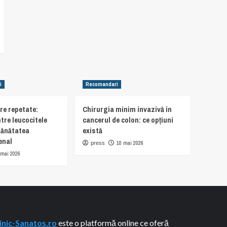
i
Recomandari
are repetate:
Chirurgia minim invazivă în
tre leucocitele
cancerul de colon: ce opțiuni
sănătatea
există
enal
10 mai 2026
press
 mai 2026
inic-Sanatos.ro
este o platformă online ce oferă