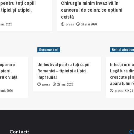
 pentru toți copiii
Chirurgia minim invazivă în
ipici și atipici,
cancerul de colon: ce opțiuni
există
 mai 2026
10 mai 2026
press
Recomandari
Boli si afectiun
cuperare
Un festival pentru toți copiii
Infecții urin
pie și
Romaniei – tipici și atipici,
Legătura din
ru o viață
impreuna!
crescute și 
aparatului r
29 mai 2026
press
iunie 2026
21
press
Contact
:
Cl