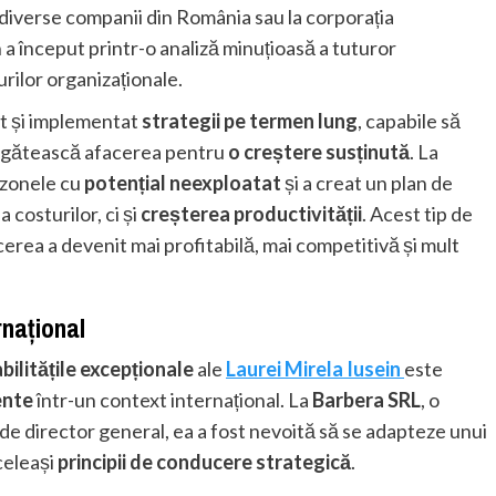
 diverse companii din România sau la corporația
 a început printr-o analiză minuțioasă a tuturor
urilor organizaționale.
at și implementat
strategii pe termen lung
, capabile să
regătească afacerea pentru
o creștere susținută
. La
 zonele cu
potențial neexploatat
și a creat un plan de
 costurilor, ci și
creșterea productivității
. Acest tip de
erea a devenit mai profitabilă, mai competitivă și mult
rnațional
abilitățile excepționale
ale
Laurei Mirela Iusein
este
ente
într-un context internațional. La
Barbera SRL
, o
de director general, ea a fost nevoită să se adapteze unui
celeași
principii de conducere strategică
.