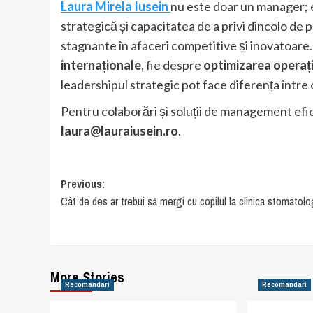
Laura Mirela Iusein
nu este doar un manager; 
strategică și capacitatea de a privi dincolo de 
stagnante în afaceri competitive și inovatoare
internaționale
, fie despre
optimizarea operați
leadershipul strategic pot face diferența între
Pentru colaborări și soluții de management efic
laura@lauraiusein.ro
.
Post
Previous:
Cât de des ar trebui să mergi cu copilul la clinica stomatolo
navigation
More Stories
Recomandari
Recomandari