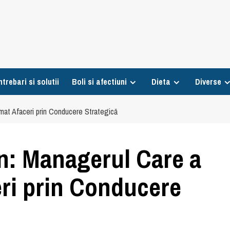
ntrebari si solutii
Boli si afectiuni
Dieta
Diverse
rmat Afaceri prin Conducere Strategică
in: Managerul Care a
ri prin Conducere