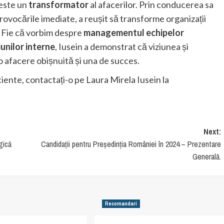
este un
transformator
al afacerilor. Prin conducerea sa
provocările imediate, a reușit să transforme organizații
. Fie că vorbim despre
managementul echipelor
unilor interne
, Iusein a demonstrat că viziunea și
 o afacere obișnuită și una de succes.
iente, contactați-o pe Laura Mirela Iusein la
Next:
gică
Candidații pentru Președinția României în 2024 – Prezentare
Generală.
Recomandari