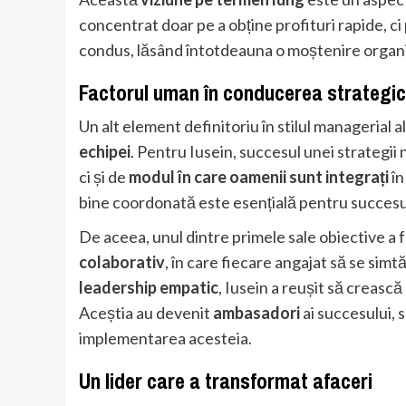
concentrat doar pe a obține profituri rapide, ci
condus, lăsând întotdeauna o moștenire organi
Factorul uman în conducerea strategi
Un alt element definitoriu în stilul managerial a
echipei
. Pentru Iusein, succesul unei strategii
ci și de
modul în care oamenii sunt integrați
în
bine coordonată este esențială pentru succesul
De aceea, unul dintre primele sale obiective a
colaborativ
, în care fiecare angajat să se simt
leadership empatic
, Iusein a reușit să crească
Aceștia au devenit
ambasadori
ai succesului, 
implementarea acesteia.
Un lider care a transformat afaceri