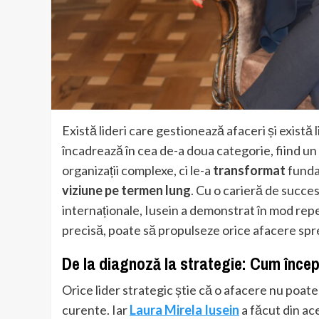
Există lideri care gestionează afaceri și există l
încadrează în cea de-a doua categorie, fiind u
organizații complexe, ci le-a
transformat
funda
viziune pe termen lung
. Cu o carieră de succes
internaționale, Iusein a demonstrat în mod repe
precisă, poate să propulseze orice afacere spr
De la diagnoză la strategie: Cum înce
Orice lider strategic știe că o afacere nu poate
curente. Iar
Laura Mirela Iusein
a făcut din ac