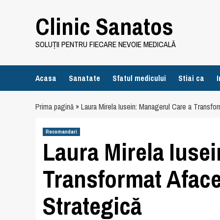
Skip
Clinic Sanatos
to
content
SOLUȚII PENTRU FIECARE NEVOIE MEDICALĂ
Acasa
Sanatate
Sfatul medicului
Stiai ca
I
Prima pagină
»
Laura Mirela Iusein: Managerul Care a Transfo
Recomandari
Laura Mirela Iuse
Transformat Aface
Strategică