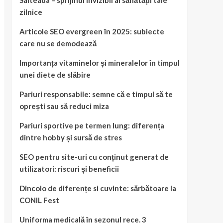
Salteaua – sprijinul invizibil al sănătății tale
zilnice
Articole SEO evergreen în 2025: subiecte
care nu se demodează
Importanța vitaminelor și mineralelor în timpul
unei diete de slăbire
Pariuri responsabile: semne că e timpul să te
oprești sau să reduci miza
Pariuri sportive pe termen lung: diferența
dintre hobby și sursă de stres
SEO pentru site-uri cu conținut generat de
utilizatori: riscuri și beneficii
Dincolo de diferențe si cuvinte: sărbătoare la
CONIL Fest
Uniforma medicală în sezonul rece. 3