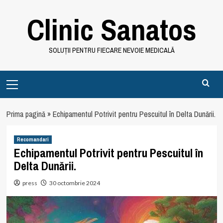
Skip
Clinic Sanatos
to
content
SOLUȚII PENTRU FIECARE NEVOIE MEDICALĂ
Primary
Menu
Prima pagină
»
Echipamentul Potrivit pentru Pescuitul în Delta Dunării.
Recomandari
Echipamentul Potrivit pentru Pescuitul în
Delta Dunării.
press
30 octombrie 2024