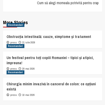
Cum să alegi momeala potrivită pentru crap
More Stories
Recomandari
Obstrucția intestinală: cauze, simptome și tratament
31 iulie 2026
press
Recomandari
Un festival pentru toți copiii Romaniei – tipici și atipici,
impreuna!
29 mai 2026
press
Recomandari
Chirurgia minim invazivă în cancerul de colon: ce opțiuni
există
10 mai 2026
press