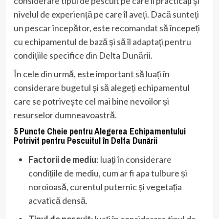
considerare tipul de pescuit pe care îl practicați și
nivelul de experiență pe care îl aveți. Dacă sunteți
un pescar începător, este recomandat să începeți
cu echipamentul de bază și să îl adaptați pentru
condițiile specifice din Delta Dunării.
În cele din urmă, este important să luați în
considerare bugetul și să alegeți echipamentul
care se potrivește cel mai bine nevoilor și
resurselor dumneavoastră.
5 Puncte Cheie pentru Alegerea Echipamentului
Potrivit pentru Pescuitul în Delta Dunării
Factorii de mediu
: luați în considerare
condițiile de mediu, cum ar fi apa tulbure și
noroioasă, curentul puternic și vegetația
acvatică densă.
Tipul de pescuit
: luați în considerare tipul de