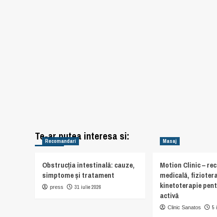
Te-ar putea interesa si:
Recomandari
Masaj
Obstrucția intestinală: cauze,
Motion Clinic – re
simptome și tratament
medicală, fiziotera
kinetoterapie pent
31 iulie 2026
press
activă
5 
Clinic Sanatos