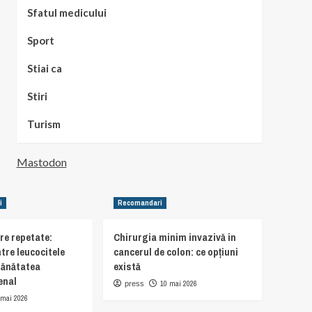
Sfatul medicului
Sport
Stiai ca
Stiri
Turism
Mastodon
i
Recomandari
are repetate:
Chirurgia minim invazivă în
tre leucocitele
cancerul de colon: ce opțiuni
sănătatea
există
enal
10 mai 2026
press
 mai 2026