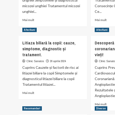
unghiei Simptomele și diagnosticul
Tratamentul E
micozei unghiei Tratamentul micozei
Consecințe C
unghiei...
Ce...
Read
Read
Mai mult
Mai mult
more
more
about
abou
Afectiuni
Afectiuni
Ce
Ce
este
este
Litiaza biliară la copii: cauze,
Descoperă 
Micoza
Epile
simptome, diagnostic și
coronarian
unghiei
și
și
cum
tratament.
vieți!
cum
o
26 aprilie 2024
Clinic Sanatos
Clinic Sanat
o
pute
Cuprins Cauzele și factorii de risc ai
Cuprins Prev
poți
înțel
litiazei biliare la copii Simptomele și
preveni?
Cardiovascul
și
contr
diagnosticul litiazei biliare la copii
Coronariană
Tratamentul litiazei...
Angioplasti
Rezultatele ș
Read
Mai mult
Angioplastiei
more
about
Read
Mai mult
Litiaza
more
Recomandari
Diverse
biliară
abou