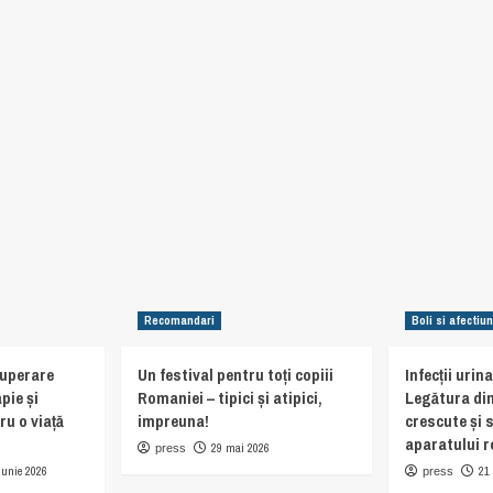
Recomandari
Boli si afectiun
cuperare
Un festival pentru toți copiii
Infecții urin
pie și
Romaniei – tipici și atipici,
Legătura din
ru o viață
impreuna!
crescute și 
aparatului r
29 mai 2026
press
iunie 2026
21
press