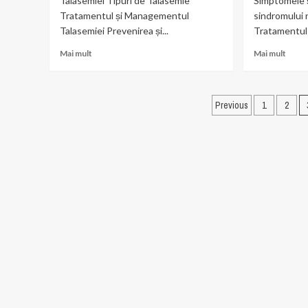
Talasemiei Tipuri de Talasemie
Simptomele ș
Mare
recâș
Tratamentul și Managementul
sindromului n
viața!
Talasemiei Prevenirea și...
Tratamentul s
Read
Read
Mai mult
Mai mult
more
more
about
abou
Descoperă
Desc
Paginație
Secretul
secre
Previous
1
2
Talasemiei:
trata
articole
Cauze,
sindr
Simptome
nefro
și
la
Tratamente
copil!
Uimitoare!