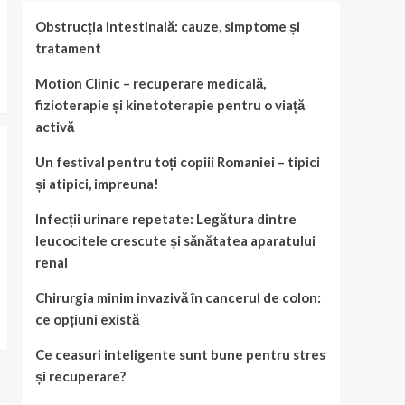
Obstrucția intestinală: cauze, simptome și
tratament
Motion Clinic – recuperare medicală,
fizioterapie și kinetoterapie pentru o viață
activă
Un festival pentru toți copiii Romaniei – tipici
și atipici, impreuna!
Infecții urinare repetate: Legătura dintre
leucocitele crescute și sănătatea aparatului
renal
Chirurgia minim invazivă în cancerul de colon:
ce opțiuni există
Ce ceasuri inteligente sunt bune pentru stres
și recuperare?