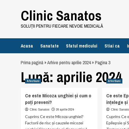
Skip
Clinic Sanatos
to
content
SOLUȚII PENTRU FIECARE NEVOIE MEDICALĂ
Acasa
Sanatate
Sfatul medicului
Stiai ca
I
Prima pagină
»
Arhive pentru aprilie 2024
»
Pagina 3
Lună:
aprilie 2024
Afectiuni
Afectiuni
Ce este Micoza unghiei și cum o
Ce este Ep
poți preveni?
înțelege și
26 aprilie 2024
Clinic Sanatos
Clinic Sanat
Cuprins Ce este Micoza unghiei?
Cuprins Ce e
Factorii de risc și cauzele micozei
Epilepsie și