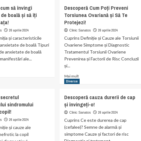
varicelei:
operă
cum să învingi
Descoperă Cum Poți Preveni
tot
de boală și să îți
Torsiunea Ovariană și Să Te
ce
plastia
trebuie
iața!
Protejezi!
ariană
să
26 aprilie 2024
26 aprilie 2024
os
Clinic Sanatos
știi
iția și caracteristicile
Cuprins Definiție și Cauze ale Torsiunii
despre
e
această
 anxietate de boală Tipuri
Ovariene Simptome și Diagnostic
boală!
 de anxietate de boală
Tratamentul Torsiunii Ovariene
anifestări ale...
Prevenirea și Factorii de Risc Concluzii
și...
Read
Mai mult
t
more
Diverse
operă
about
Descoperă
secretul
Descoperă cauza durerii de cap
Cum
lui sindromului
și învingeți-o!
i
Poți
tatea
copil!
Preveni
26 aprilie 2024
Clinic Sanatos
Torsiunea
26 aprilie 2024
Cuprins Ce este durerea de cap
os
Ovariană
(cefalee)? Semne de alarmă și
iție și cauze ale
și
simptome Cauze și factori de risc
efrotic la copil
Să
Diagnostic și tratament...
Te