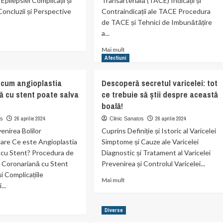
pilepsiei Complicații și
Transarterială (TACE) Indicații și
oncluzii și Perspective
Contraindicații ale TACE Procedura
de TACE și Tehnici de Imbunătățire
a...
Read
Mai mult
t
more
Afectiuni
about
Tratamentul
cum angioplastia
Descoperă secretul varicelei: tot
psia
Cancerului
ă cu stent poate salva
ce trebuie să știi despre această
Hepatic
boală!
prin
Chemoembolizare
26 aprilie 2024
26 aprilie 2024
os
Clinic Sanatos
m
Arterială.
enirea Bolilor
Cuprins Definiție și Istoric al Varicelei
ege
are Ce este Angioplastia
Simptome și Cauze ale Varicelei
ola.
 cu Stent? Procedura de
Diagnostic și Tratament al Varicelei
e Coronariană cu Stent
Prevenirea și Controlul Varicelei...
i Complicațiile
Read
Mai mult
...
more
about
Descoperă
Diverse
secretul
t