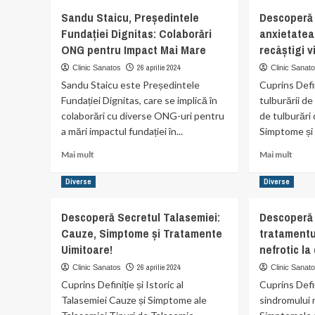
la
Desc
Sandu Staicu, Președintele
Descoperă 
copii:
cum
Fundației Dignitas: Colaborări
cauze,
anxietatea 
angio
simptome,
ONG pentru Impact Mai Mare
recâștigi v
coron
diagnostic
cu
26 aprilie 2024
Clinic Sanatos
Clinic Sanat
și
stent
Sandu Staicu este Președintele
tratament.
Cuprins Defin
poat
Fundației Dignitas, care se implică în
tulburării de
salva
colaborări cu diverse ONG-uri pentru
de tulburări
vieți!
a mări impactul fundației în...
Simptome și m
Read
Read
Mai mult
Mai mult
more
more
about
abou
Diverse
Diverse
Sandu
Desc
Staicu,
cum
Descoperă Secretul Talasemiei:
Descoperă 
Președintele
să
Cauze, Simptome și Tratamente
tratamentu
Fundației
înving
Dignitas:
anxie
Uimitoare!
nefrotic la 
Colaborări
de
26 aprilie 2024
Clinic Sanatos
Clinic Sanat
ONG
boală
Cuprins Definiție și Istoric al
Cuprins Defin
pentru
și
Talasemiei Cauze și Simptome ale
Impact
sindromului n
să
Mai
îți