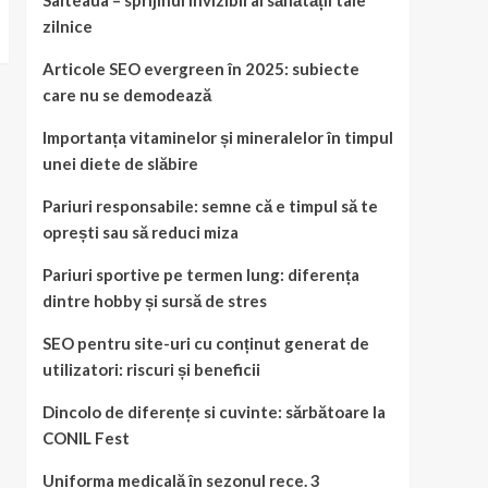
Salteaua – sprijinul invizibil al sănătății tale
zilnice
Articole SEO evergreen în 2025: subiecte
care nu se demodează
Importanța vitaminelor și mineralelor în timpul
unei diete de slăbire
Pariuri responsabile: semne că e timpul să te
oprești sau să reduci miza
Pariuri sportive pe termen lung: diferența
dintre hobby și sursă de stres
SEO pentru site-uri cu conținut generat de
utilizatori: riscuri și beneficii
Dincolo de diferențe si cuvinte: sărbătoare la
CONIL Fest
Uniforma medicală în sezonul rece. 3