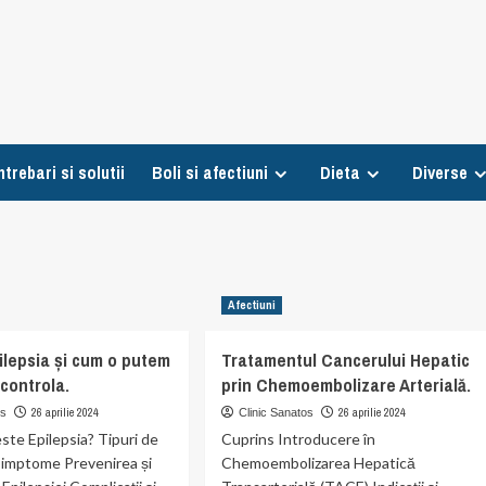
ntrebari si solutii
Boli si afectiuni
Dieta
Diverse
Afectiuni
ilepsia și cum o putem
Tratamentul Cancerului Hepatic
 controla.
prin Chemoembolizare Arterială.
26 aprilie 2024
26 aprilie 2024
os
Clinic Sanatos
ste Epilepsia? Tipuri de
Cuprins Introducere în
 Simptome Prevenirea și
Chemoembolizarea Hepatică