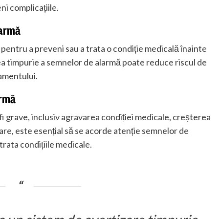
i complicațiile.
larmă
pentru a preveni sau a trata o condiție medicală înainte
rea timpurie a semnelor de alarmă poate reduce riscul de
tamentului.
armă
i grave, inclusiv agravarea condiției medicale, creșterea
rmare, este esențial să se acorde atenție semnelor de
trata condițiile medicale.