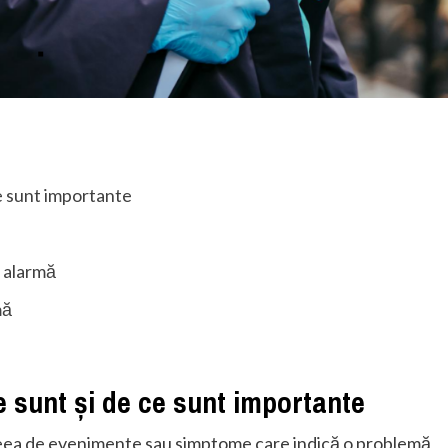
e sunt importante
e alarmă
mă
 sunt și de ce sunt importante
ceea de evenimente sau simptome care indică o problemă