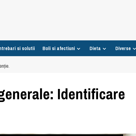
ntrebari si solutii
Boli si afectiuni
Dieta
Diverse
enție.
enerale: Identificare