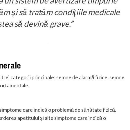
 un sistem de avertizare timpurie
ăm și să tratăm condițiile medicale
stea să devină grave.”
nerale
n trei categorii principale: semne de alarmă fizice, semne
portamentale.
simptome care indică o problemă de sănătate fizică.
ierderea apetitului și alte simptome care indică o