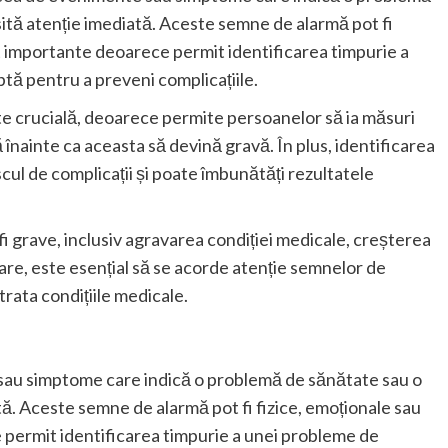
ită atenție imediată. Aceste semne de alarmă pot fi
t importante deoarece permit identificarea timpurie a
tă pentru a preveni complicațiile.
te crucială, deoarece permite persoanelor să ia măsuri
 înainte ca aceasta să devină gravă. În plus, identificarea
ul de complicații și poate îmbunătăți rezultatele
i grave, inclusiv agravarea condiției medicale, creșterea
rmare, este esențial să se acorde atenție semnelor de
trata condițiile medicale.
au simptome care indică o problemă de sănătate sau o
ă. Aceste semne de alarmă pot fi fizice, emoționale sau
permit identificarea timpurie a unei probleme de