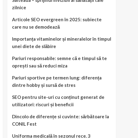
Salteaua – sprijinul invizibil al sănătății tale
zilnice
Articole SEO evergreen în 2025: subiecte
care nu se demodează
Importanța vitaminelor și mineralelor în timpul
unei diete de slăbire
Pariuri responsabile: semne că e timpul să te
oprești sau să reduci miza
Pariuri sportive pe termen lung: diferența
dintre hobby și sursă de stres
SEO pentru site-uri cu conținut generat de
utilizatori: riscuri și beneficii
Dincolo de diferențe si cuvinte: sărbătoare la
CONIL Fest
Uniforma medicală în sezonul rece. 3