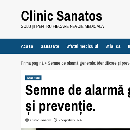
Skip
Clinic Sanatos
to
content
SOLUȚII PENTRU FIECARE NEVOIE MEDICALĂ
Acasa
Sanatate
Sfatul medicului
Stiai ca
I
Prima pagină
»
Semne de alarmă generale: Identificare și prev
Afectiuni
Semne de alarmă g
și prevenție.
Clinic Sanatos
26 aprilie 2024