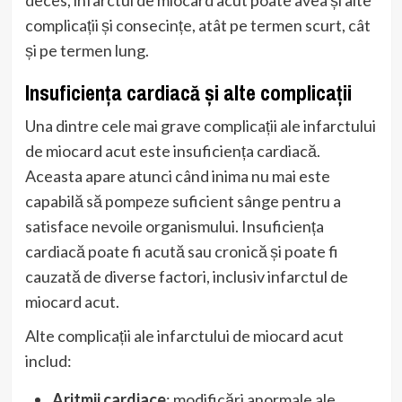
deces, infarctul de miocard acut poate avea și alte
complicații și consecințe, atât pe termen scurt, cât
și pe termen lung.
Insuficiența cardiacă și alte complicații
Una dintre cele mai grave complicații ale infarctului
de miocard acut este insuficiența cardiacă.
Aceasta apare atunci când inima nu mai este
capabilă să pompeze suficient sânge pentru a
satisface nevoile organismului. Insuficiența
cardiacă poate fi acută sau cronică și poate fi
cauzată de diverse factori, inclusiv infarctul de
miocard acut.
Alte complicații ale infarctului de miocard acut
includ:
Aritmii cardiace
: modificări anormale ale