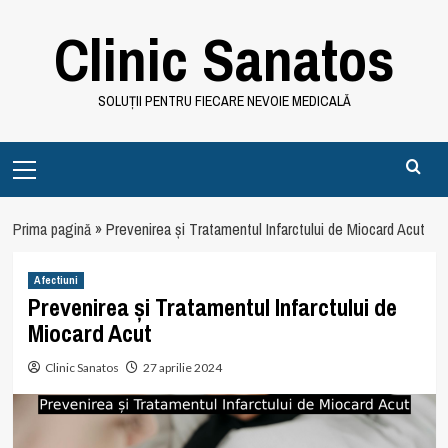
Skip
Clinic Sanatos
to
content
SOLUȚII PENTRU FIECARE NEVOIE MEDICALĂ
Primary
Menu
Prima pagină
»
Prevenirea și Tratamentul Infarctului de Miocard Acut
Afectiuni
Prevenirea și Tratamentul Infarctului de
Miocard Acut
Clinic Sanatos
27 aprilie 2024