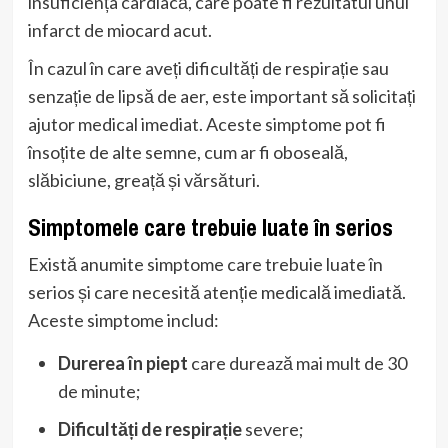
insuficiența cardiacă, care poate fi rezultatul unui
infarct de miocard acut.
În cazul în care aveți dificultăți de respirație sau
senzație de lipsă de aer, este important să solicitați
ajutor medical imediat. Aceste simptome pot fi
însoțite de alte semne, cum ar fi oboseală,
slăbiciune, greață și vărsături.
Simptomele care trebuie luate în serios
Există anumite simptome care trebuie luate în
serios și care necesită atenție medicală imediată.
Aceste simptome includ:
Durerea în piept
care durează mai mult de 30
de minute;
Dificultăți de respirație
severe;