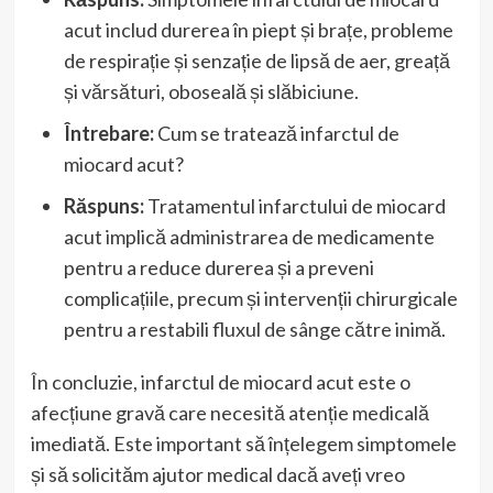
acut includ durerea în piept și brațe, probleme
de respirație și senzație de lipsă de aer, greață
și vărsături, oboseală și slăbiciune.
Întrebare:
Cum se tratează infarctul de
miocard acut?
Răspuns:
Tratamentul infarctului de miocard
acut implică administrarea de medicamente
pentru a reduce durerea și a preveni
complicațiile, precum și intervenții chirurgicale
pentru a restabili fluxul de sânge către inimă.
În concluzie, infarctul de miocard acut este o
afecțiune gravă care necesită atenție medicală
imediată. Este important să înțelegem simptomele
și să solicităm ajutor medical dacă aveți vreo