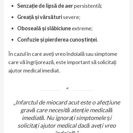
Senzație de lipsă de aer
persistentă;
Greață și vărsături
severe;
Oboseală și slăbiciune
extreme;
Confuzie și pierderea cunoștinței
.
În cazul în care aveți vreo îndoială sau simptome
care vă îngrijorează, este important să solicitați
ajutor medical imediat.
„Infarctul de miocard acut este o afecțiune
gravă care necesită atenție medicală
imediată. Nu ignorați simptomele și
solicitați ajutor medical dacă aveți vreo
îndoială.”