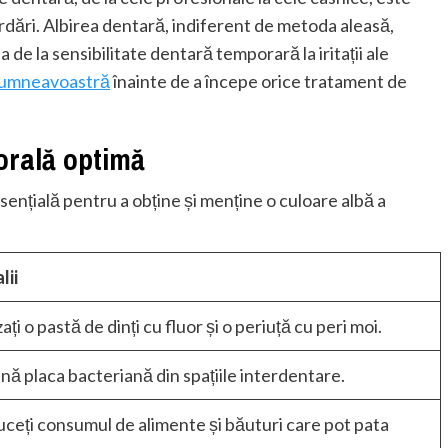
ordări. Albirea dentară, indiferent de metoda aleasă,
e la sensibilitate dentară temporară la iritații ale
 dumneavoastră
înainte de a începe orice tratament de
orală optimă
ențială pentru a obține și menține o culoare albă a
lii
zați o pastă de dinți cu fluor și o periuță cu peri moi.
ină placa bacteriană din spațiile interdentare.
ceți consumul de alimente și băuturi care pot pata