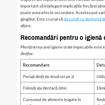
important să înțelegem implicațiile fiecărei ab
poate avea efecte secundare. Acestea pot varia d
gingiilor. Este crucial să
discutați cu dentistul
albire.
Recomandări pentru o igienă 
Menținerea unei igiene orale impecabile este es
dinților.
Recomandare
Deta
Periați dinții de două ori pe zi
Utili
Folosiți ața dentară zilnic
Elim
Consumul de alimente bogate în
Redu