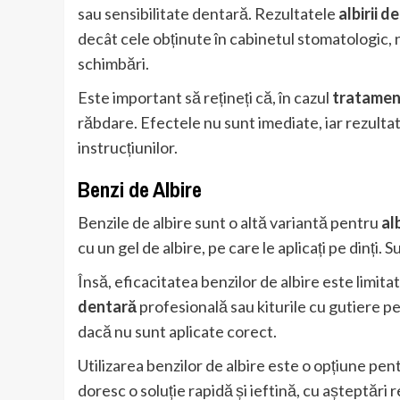
sau sensibilitate dentară. Rezultatele
albirii d
decât cele obținute în cabinetul stomatologic,
schimbări.
Este important să rețineți că, în cazul
tratament
răbdare. Efectele nu sunt imediate, iar rezultat
instrucțiunilor.
Benzi de Albire
Benzile de albire sunt o altă variantă pentru
al
cu un gel de albire, pe care le aplicați pe dinți. Su
Însă, eficacitatea benzilor de albire este limita
dentară
profesională sau kiturile cu gutiere pe
dacă nu sunt aplicate corect.
Utilizarea benzilor de albire este o opțiune pen
doresc o soluție rapidă și ieftină, cu așteptări r