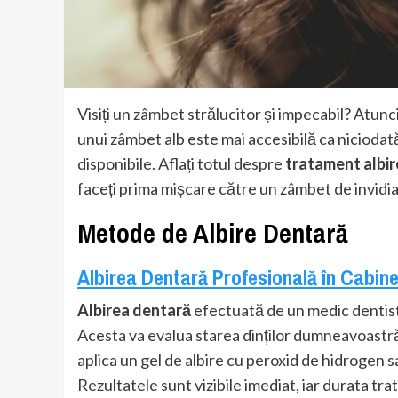
Visiți un zâmbet strălucitor și impecabil? Atunc
unui zâmbet alb este mai accesibilă ca niciod
disponibile. Aflați totul despre
tratament albire
faceți prima mișcare către un zâmbet de invidia
Metode de Albire Dentară
Albirea Dentară Profesională în Cabine
Albirea dentară
efectuată de un medic dentist
Acesta va evalua starea dinților dumneavoastră,
aplica un gel de albire cu peroxid de hidrogen 
Rezultatele sunt vizibile imediat, iar durata tr