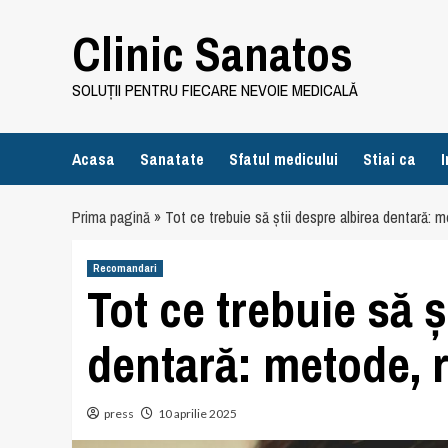
Skip
Clinic Sanatos
to
content
SOLUȚII PENTRU FIECARE NEVOIE MEDICALĂ
Acasa
Sanatate
Sfatul medicului
Stiai ca
I
Prima pagină
»
Tot ce trebuie să știi despre albirea dentară: me
Recomandari
Tot ce trebuie să ș
dentară: metode, r
press
10 aprilie 2025