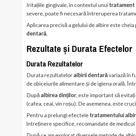
Iritațiile gingivale, în contextul unui
tratament a
severe, poate fi necesară întreruperea tratam
Aplicarea precisă a gelului de albire este cheia p
dentară
.
Rezultate și Durata Efectelor
Durata Rezultatelor
Durata rezultatelor
albirii dentară
variază în fu
de obiceiurile alimentare și de igiena orală. În
După
albirea dinților
, este important să evitaț
(cafea, ceai, vin roșu). De asemenea, este cruci
Pentru a prelungi efectele
tratamentului albir
întreținere specifice, recomandate de medicul 
După ce am explorat diversele metode de albire 