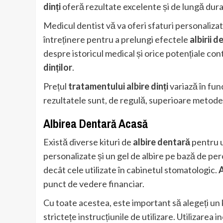
dinți
oferă rezultate excelente și de lungă dura
Medicul dentist vă va oferi sfaturi personaliz
întreținere pentru a prelungi efectele
albirii 
despre istoricul medical și orice potențiale con
dinților
.
Prețul
tratamentului albire dinți
variază în func
rezultatele sunt, de regulă, superioare metode
Albirea Dentară Acasă
Există diverse kituri de
albire dentară
pentru ut
personalizate și un gel de albire pe bază de pe
decât cele utilizate în cabinetul stomatologic.
A
punct de vedere financiar.
Cu toate acestea, este important să alegeți un k
strictețe instrucțiunile de utilizare. Utilizarea 