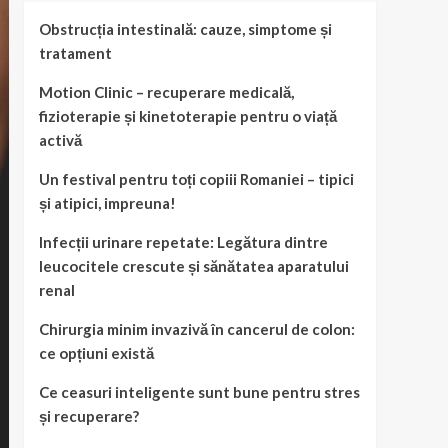
Obstrucția intestinală: cauze, simptome și
tratament
Motion Clinic – recuperare medicală,
fizioterapie și kinetoterapie pentru o viață
activă
Un festival pentru toți copiii Romaniei – tipici
și atipici, impreuna!
Infecții urinare repetate: Legătura dintre
leucocitele crescute și sănătatea aparatului
renal
Chirurgia minim invazivă în cancerul de colon:
ce opțiuni există
Ce ceasuri inteligente sunt bune pentru stres
și recuperare?