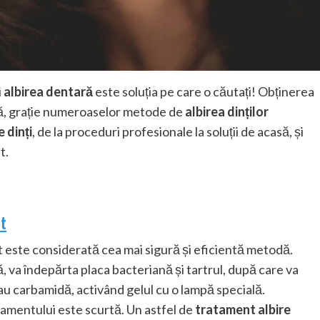
i
albirea dentară
este soluția pe care o căutați! Obținerea
ată, grație numeroaselor metode de
albirea dinților
 dinți
, de la proceduri profesionale la soluții de acasă, și
t.
t
 este considerată cea mai sigură și eficientă metodă.
 va îndepărta placa bacteriană și tartrul, după care va
sau carbamidă, activând gelul cu o lampă specială.
atamentului este scurtă. Un astfel de
tratament albire