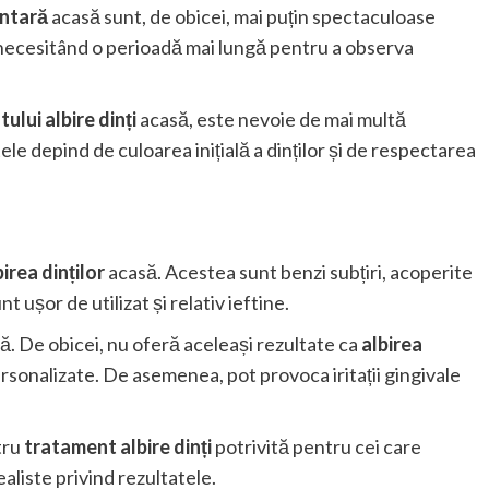
entară
acasă sunt, de obicei, mai puțin spectaculoase
 necesitând o perioadă mai lungă pentru a observa
ului albire dinți
acasă, este nevoie de mai multă
ele depind de culoarea inițială a dinților și de respectarea
birea dinților
acasă. Acestea sunt benzi subțiri, acoperite
nt ușor de utilizat și relativ ieftine.
tă. De obicei, nu oferă aceleași rezultate ca
albirea
rsonalizate. De asemenea, pot provoca iritații gingivale
tru
tratament albire dinți
potrivită pentru cei care
ealiste privind rezultatele.