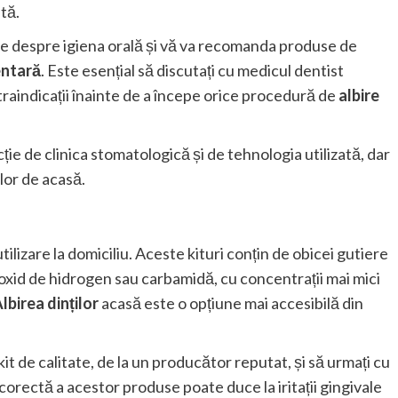
tă.
ate despre igiena orală și vă va recomanda produse de
dentară
. Este esențial să discutați cu medicul dentist
traindicații înainte de a începe orice procedură de
albire
ție de clinica stomatologică și de tehnologia utilizată, dar
lor de acasă.
ilizare la domiciliu. Aceste kituri conțin de obicei gutiere
roxid de hidrogen sau carbamidă, cu concentrații mai mici
lbirea dinților
acasă este o opțiune mai accesibilă din
it de calitate, de la un producător reputat, și să urmați cu
incorectă a acestor produse poate duce la iritații gingivale