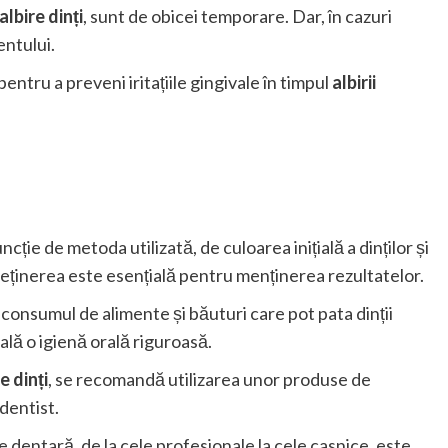
lbire dinți
, sunt de obicei temporare. Dar, în cazuri
entului.
entru a preveni iritațiile gingivale în timpul
albirii
ncție de metoda utilizată, de culoarea inițială a dinților și
treținerea este esențială pentru menținerea rezultatelor.
i consumul de alimente și băuturi care pot pata dinții
ală o igienă orală riguroasă.
e dinți
, se recomandă utilizarea unor produse de
dentist.
dentară, de la cele profesionale la cele casnice, este