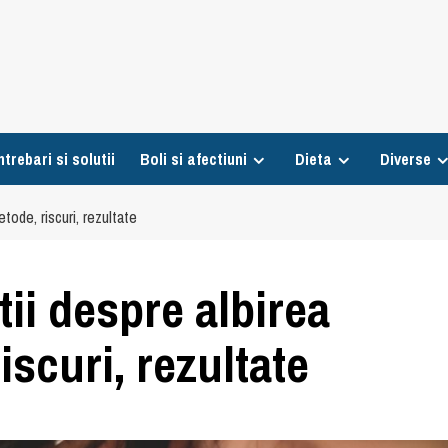
ntrebari si solutii
Boli si afectiuni
Dieta
Diverse
tode, riscuri, rezultate
tii despre albirea
iscuri, rezultate