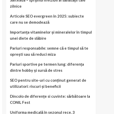
Salteaua – sprijinul invizibil al sănătății tale
zilnice
Articole SEO evergreen în 2025: subiecte
care nu se demodează
Importanța vitaminelor și mineralelor în timpul
unei diete de slăbire
Pariuri responsabile: semne că e timpul să te
oprești sau să reduci miza
Pariuri sportive pe termen lung: diferența
dintre hobby și sursă de stres
SEO pentru site-uri cu conținut generat de
utilizatori: riscuri și beneficii
Dincolo de diferențe si cuvinte: sărbătoare la
CONIL Fest
Uniforma medicală în sezonul rece. 3