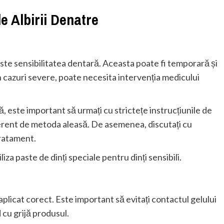
e Albirii Denatre
ste sensibilitatea dentară. Aceasta poate fi temporară și
 cazuri severe, poate necesita intervenția medicului
ă, este important să urmați cu strictețe instrucțiunile de
ferent de metoda aleasă. De asemenea, discutați cu
tratament.
iliza paste de dinți speciale pentru dinți sensibili.
 aplicat corect. Este important să evitați contactul gelului
d cu grijă produsul.