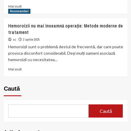
bine?
Read
Mai mult
more
Recomandari
about
Tot
Hemoroizii nu mai înseamnă operație: Metode moderne de
ce
tratament
trebuie
să
2 aprilie 2025
sc
știi
Hemoroizii sunt o problemă destul de frecventă, dar care poate
despre
provoca disconfort considerabil. Deși mulți oameni asociază
albirea
hemoroizii cu necesitatea...
dentară:
metode,
Read
Mai mult
riscuri,
more
rezultate
about
Hemoroizii
Caută
nu
mai
înseamnă
operație:
Caută
Metode
moderne
de
tratament