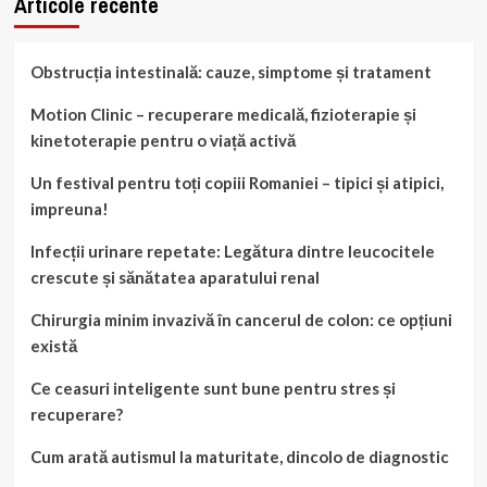
Articole recente
Obstrucția intestinală: cauze, simptome și tratament
Motion Clinic – recuperare medicală, fizioterapie și
kinetoterapie pentru o viață activă
Un festival pentru toți copiii Romaniei – tipici și atipici,
impreuna!
Infecții urinare repetate: Legătura dintre leucocitele
crescute și sănătatea aparatului renal
Chirurgia minim invazivă în cancerul de colon: ce opțiuni
există
Ce ceasuri inteligente sunt bune pentru stres și
recuperare?
Cum arată autismul la maturitate, dincolo de diagnostic