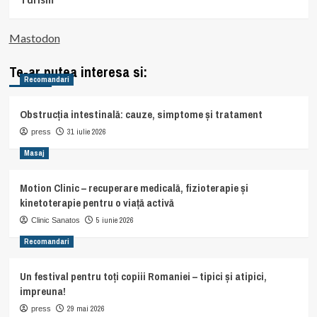
Mastodon
Te-ar putea interesa si:
Recomandari
Obstrucția intestinală: cauze, simptome și tratament
31 iulie 2026
press
Masaj
Motion Clinic – recuperare medicală, fizioterapie și
kinetoterapie pentru o viață activă
5 iunie 2026
Clinic Sanatos
Recomandari
Un festival pentru toți copiii Romaniei – tipici și atipici,
impreuna!
29 mai 2026
press