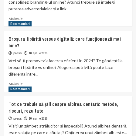
consolidezi branding-ul online? Atunci trebuie să înțelegi
sălbăticie
puterea advertorialelor și a link...
pură
în
Read
Mai mult
Delta
more
Recomandari
Dunării
about
Cum
Broșura tipărită versus digitală: care funcționează mai
construiești
bine?
autoritate
online
10 aprilie 2025
press
cu
Vrei să-ți promovezi afacerea eficient în 2024? Te gândești la
ajutorul
broșuri tipărite vs online? Alegerea potrivită poate face
advertorialelor
diferența între...
Read
Mai mult
more
Recomandari
about
Broșura
Tot ce trebuie să știi despre albirea dentară: metode,
tipărită
riscuri, rezultate
versus
digitală:
10 aprilie 2025
press
care
Visiți un zâmbet strălucitor și impecabil? Atunci albirea dentară
funcționează
este soluția pe care o căutați! Obținerea unui zâmbet alb este...
mai