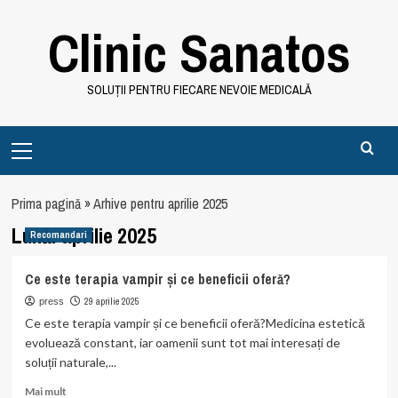
Skip
Clinic Sanatos
to
content
SOLUȚII PENTRU FIECARE NEVOIE MEDICALĂ
Primary
Menu
Prima pagină
»
Arhive pentru aprilie 2025
Lună:
aprilie 2025
Recomandari
Ce este terapia vampir și ce beneficii oferă?
29 aprilie 2025
press
Ce este terapia vampir și ce beneficii oferă?Medicina estetică
evoluează constant, iar oamenii sunt tot mai interesați de
soluții naturale,...
Read
Mai mult