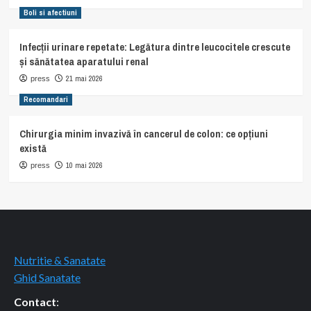
Boli si afectiuni
Infecții urinare repetate: Legătura dintre leucocitele crescute
și sănătatea aparatului renal
21 mai 2026
press
Recomandari
Chirurgia minim invazivă în cancerul de colon: ce opțiuni
există
10 mai 2026
press
Nutritie & Sanatate
Ghid Sanatate
Contact
: