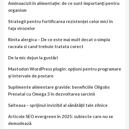
Aminoacizii în alimentație: de ce sunt importanți pentru
organism
Strategii pentru fortificarea rezistenței celor mici în
fața virozelor
Rinita alergica – De ce este mai mult decat o simpla
raceala si cand trebuie tratata corect
De la mic dejun la gustări
Mastodon WordPress plugin: opțiuni pentru programare
și intervale de postare
Suplimente alimentare gravide: beneficiile Oligobs
Prenatal cu Omega 3 în dezvoltarea sarcinii
Salteaua – sprijinul invizibil al sănătății tale zilnice
Articole SEO evergreen în 2025: subiecte care nu se
demodează