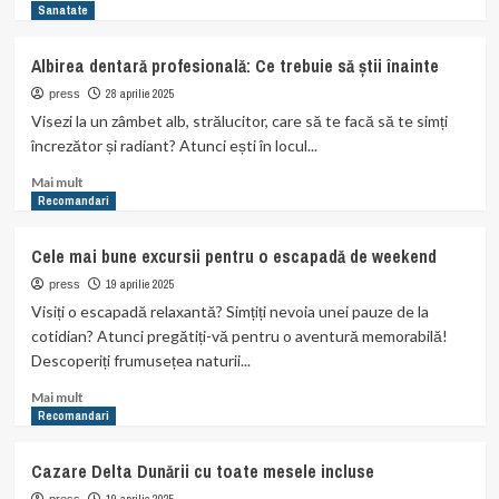
more
Sanatate
about
Ce
Albirea dentară profesională: Ce trebuie să știi înainte
este
terapia
28 aprilie 2025
press
vampir
Visezi la un zâmbet alb, strălucitor, care să te facă să te simți
și
încrezător și radiant? Atunci ești în locul...
ce
beneficii
Read
Mai mult
oferă?
more
Recomandari
about
Albirea
Cele mai bune excursii pentru o escapadă de weekend
dentară
profesională:
19 aprilie 2025
press
Ce
Visiți o escapadă relaxantă? Simțiți nevoia unei pauze de la
trebuie
cotidian? Atunci pregătiți-vă pentru o aventură memorabilă!
să
Descoperiți frumusețea naturii...
știi
înainte
Read
Mai mult
more
Recomandari
about
Cele
Cazare Delta Dunării cu toate mesele incluse
mai