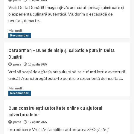
bune
19 aprilie 2025
press
excursii
Visiți Delta Dunării! Imaginați-vă: aer curat, peisaje uimitoare și
pentru
o experiență culinară autentică. Vă dorim o escapadă de
o
neuitat, departe...
escapadă
de
Read
Mai mult
weekend
more
Recomandari
about
Cazare
Caraorman – Dune de nisip și sălbăticie pură în Delta
Delta
Dunării
Dunării
cu
13 aprilie 2025
press
toate
Vrei să scapi de agitația orașului și să te cufunzi într-o aventură
mesele
unică? Atunci pregătește-te pentru o experiență de neuitat...
incluse
Read
Mai mult
more
Recomandari
about
Caraorman
Cum construiești autoritate online cu ajutorul
–
advertorialelor
Dune
de
12 aprilie 2025
press
nisip
Introducere Vrei să-ți amplifici autoritatea SEO și să-ți
și