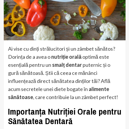
Ai vise cu dinți strălucitori și un zâmbet sănătos?
Dorința de a avea o
nutriție orală
optimă este
esențială pentru un
smalț dentar
puternic și o
gură sănătoasă. Știi că ceea ce mănânci
influențează direct sănătatea dinților tăi? Află
acum secretele unei diete bogate în
alimente
sănătoase
, care contribuie la un zâmbet perfect!
Importanța Nutriției Orale pentru
Sănătatea Dentară