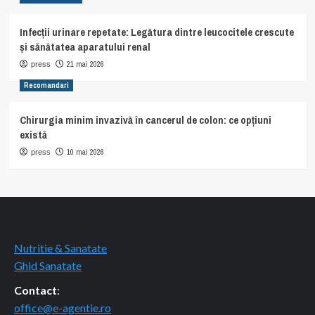
Infecții urinare repetate: Legătura dintre leucocitele crescute
și sănătatea aparatului renal
21 mai 2026
press
Recomandari
Chirurgia minim invazivă în cancerul de colon: ce opțiuni
există
10 mai 2026
press
Nutritie & Sanatate
Ghid Sanatate
Contact
:
office@e-agentie.ro