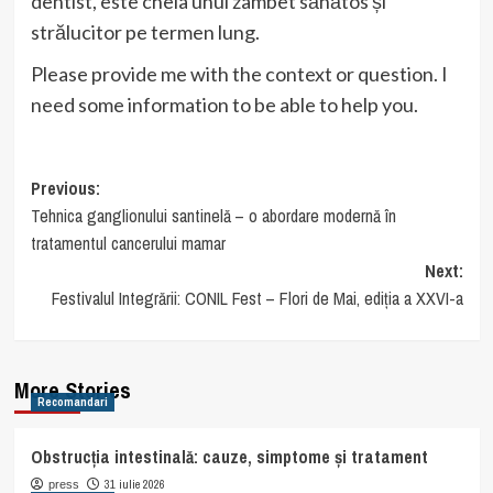
dentist, este cheia unui zâmbet sănătos și
strălucitor pe termen lung.
Please provide me with the context or question. I
need some information to be able to help you.
Post
Previous:
Tehnica ganglionului santinelă – o abordare modernă în
navigation
tratamentul cancerului mamar
Next:
Festivalul Integrării: CONIL Fest – Flori de Mai, ediția a XXVI-a
More Stories
Recomandari
Obstrucția intestinală: cauze, simptome și tratament
31 iulie 2026
press