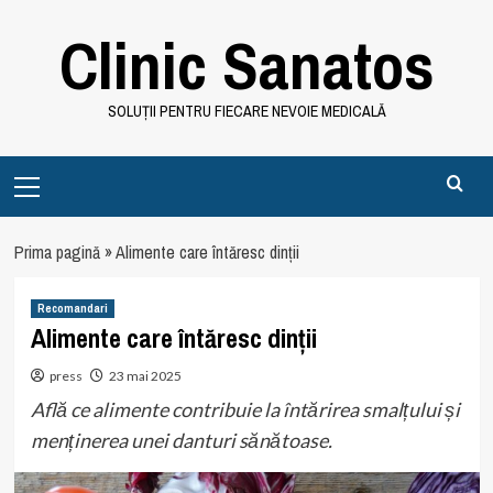
Skip
Clinic Sanatos
to
content
SOLUȚII PENTRU FIECARE NEVOIE MEDICALĂ
Primary
Menu
Prima pagină
»
Alimente care întăresc dinții
Recomandari
Alimente care întăresc dinții
press
23 mai 2025
Află ce alimente contribuie la întărirea smalțului și
menținerea unei danturi sănătoase.