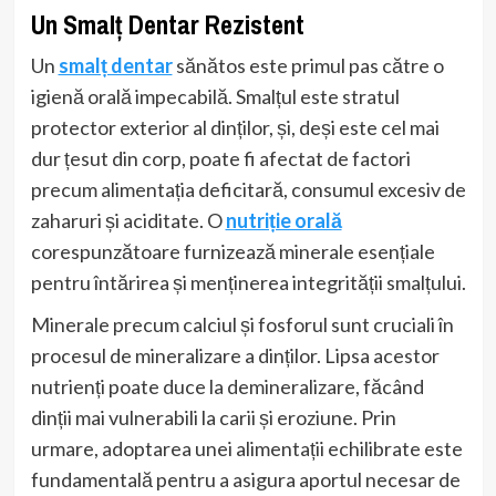
Un Smalț Dentar Rezistent
Un
smalț dentar
sănătos este primul pas către o
igienă orală impecabilă. Smalțul este stratul
protector exterior al dinților, și, deși este cel mai
dur țesut din corp, poate fi afectat de factori
precum alimentația deficitară, consumul excesiv de
zaharuri și aciditate. O
nutriție orală
corespunzătoare furnizează minerale esențiale
pentru întărirea și menținerea integrității smalțului.
Minerale precum calciul și fosforul sunt cruciali în
procesul de mineralizare a dinților. Lipsa acestor
nutrienți poate duce la demineralizare, făcând
dinții mai vulnerabili la carii și eroziune. Prin
urmare, adoptarea unei alimentații echilibrate este
fundamentală pentru a asigura aportul necesar de