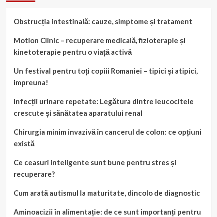
Obstrucția intestinală: cauze, simptome și tratament
Motion Clinic – recuperare medicală, fizioterapie și
kinetoterapie pentru o viață activă
Un festival pentru toți copiii Romaniei – tipici și atipici,
impreuna!
Infecții urinare repetate: Legătura dintre leucocitele
crescute și sănătatea aparatului renal
Chirurgia minim invazivă în cancerul de colon: ce opțiuni
există
Ce ceasuri inteligente sunt bune pentru stres și
recuperare?
Cum arată autismul la maturitate, dincolo de diagnostic
Aminoacizii în alimentație: de ce sunt importanți pentru