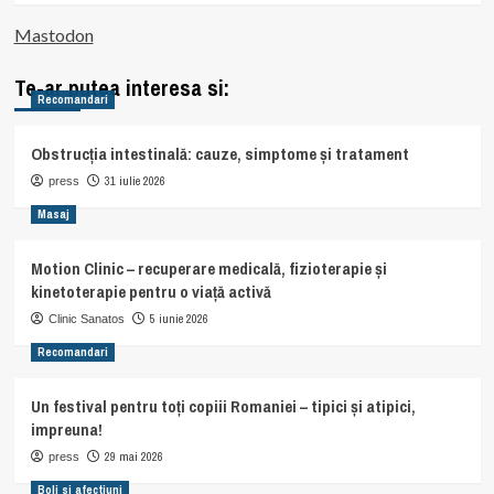
Mastodon
Te-ar putea interesa si:
Recomandari
Obstrucția intestinală: cauze, simptome și tratament
31 iulie 2026
press
Masaj
Motion Clinic – recuperare medicală, fizioterapie și
kinetoterapie pentru o viață activă
5 iunie 2026
Clinic Sanatos
Recomandari
Un festival pentru toți copiii Romaniei – tipici și atipici,
impreuna!
29 mai 2026
press
Boli si afectiuni