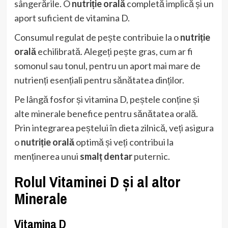
sângerările. O
nutriție orală
completă implică și un
aport suficient de vitamina D.
Consumul regulat de pește contribuie la o
nutriție
orală
echilibrată. Alegeți pește gras, cum ar fi
somonul sau tonul, pentru un aport mai mare de
nutrienți esențiali pentru sănătatea dinților.
Pe lângă fosfor și vitamina D, peștele conține și
alte minerale benefice pentru sănătatea orală.
Prin integrarea peștelui în dieta zilnică, veți asigura
o
nutriție orală
optimă și veți contribui la
menținerea unui
smalț dentar
puternic.
Rolul Vitaminei D și al altor
Minerale
Vitamina D