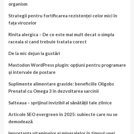
organism
Strategii pentru fortificarea rezistenței celor mici în
fața virozelor
Rinita alergica – De ce este mai mult decat o simpla
raceala si cand trebuie tratata corect
De la mic dejun la gustări
Mastodon WordPress plugin: opțiuni pentru programare
și intervale de postare
Suplimente alimentare gravide: beneficiile Oligobs
Prenatal cu Omega 3 în dezvoltarea sarcinii
Salteaua – sprijinul invizibil al sănătății tale zilnice
Articole SEO evergreen în 2025: subiecte care nu se
demodează
Importanța vitaminelor și mineralelor în timpul unei