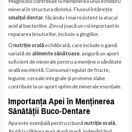
Magneziul contribuie la menținerea unui echilibru
mineral în structura dintelui. Fluorul întărește
smalțul dentar
, făcându-l mai rezistent la atacul
acid al bacteriilor. Zincul joacă un rol important în
repararea țesuturilor, inclusiv a gingiilor.
O
nutriție orală
echilibrată, care include o gamă
variată de
alimente sănătoase
, asigură un aport
suficient de minerale pentru a menține o sănătate
orală excelentă. Consumul regulat de fructe,
legume, cereale integrale și proteine slabe
contribuie la un aport optim de minerale esențiale.
Importanța Apei în Menținerea
Sănătății Buco-Dentare
Apa este esențială pentru o bună
nutriție orală
.
Ajută la clătirea gurii după masă, îndepărtând