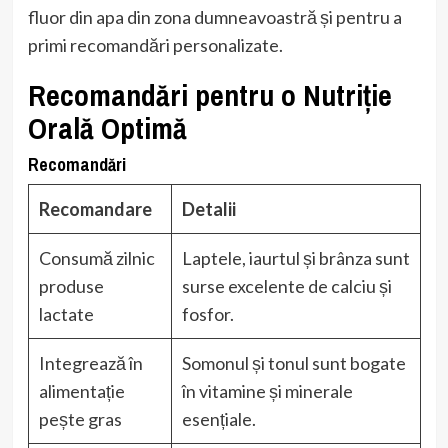
fluor din apa din zona dumneavoastră și pentru a
primi recomandări personalizate.
Recomandări pentru o Nutriție
Orală Optimă
Recomandări
Recomandare
Detalii
Consumă zilnic
Laptele, iaurtul și brânza sunt
produse
surse excelente de calciu și
lactate
fosfor.
Integrează în
Somonul și tonul sunt bogate
alimentație
în vitamine și minerale
pește gras
esențiale.