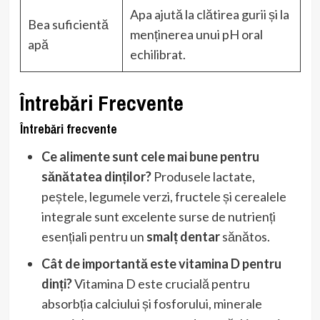
Apa ajută la clătirea gurii și la
Bea suficientă
menținerea unui pH oral
apă
echilibrat.
Întrebări Frecvente
Întrebări frecvente
Ce alimente sunt cele mai bune pentru
sănătatea dinților?
Produsele lactate,
peștele, legumele verzi, fructele și cerealele
integrale sunt excelente surse de nutrienți
esențiali pentru un
smalț dentar
sănătos.
Cât de importantă este vitamina D pentru
dinți?
Vitamina D este crucială pentru
absorbția calciului și fosforului, minerale