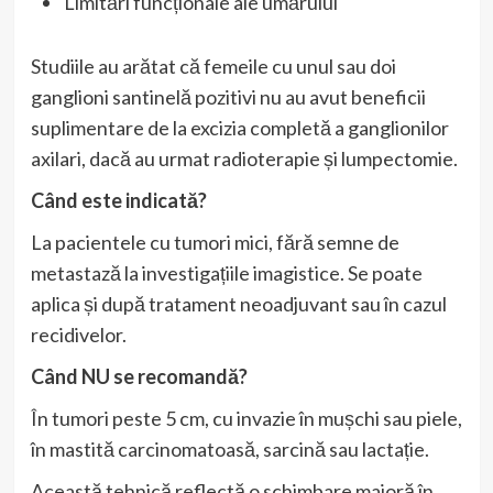
Limitări funcționale ale umărului
Studiile au arătat că femeile cu unul sau doi
ganglioni santinelă pozitivi nu au avut beneficii
suplimentare de la excizia completă a ganglionilor
axilari, dacă au urmat radioterapie și lumpectomie.
Când este indicată?
La pacientele cu tumori mici, fără semne de
metastază la investigațiile imagistice. Se poate
aplica și după tratament neoadjuvant sau în cazul
recidivelor.
Când NU se recomandă?
În tumori peste 5 cm, cu invazie în mușchi sau piele,
în mastită carcinomatoasă, sarcină sau lactație.
Această tehnică reflectă o schimbare majoră în