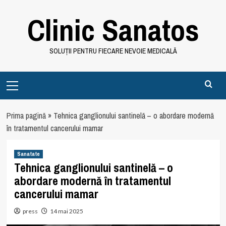
Skip
Clinic Sanatos
to
content
SOLUȚII PENTRU FIECARE NEVOIE MEDICALĂ
Primary
Menu
Prima pagină
»
Tehnica ganglionului santinelă – o abordare modernă
în tratamentul cancerului mamar
Sanatate
Tehnica ganglionului santinelă – o
abordare modernă în tratamentul
cancerului mamar
press
14 mai 2025