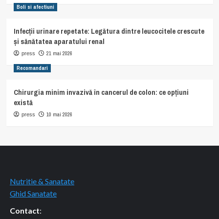
Boli si afectiuni
Infecții urinare repetate: Legătura dintre leucocitele crescute
și sănătatea aparatului renal
21 mai 2026
press
Recomandari
Chirurgia minim invazivă în cancerul de colon: ce opțiuni
există
10 mai 2026
press
Nutritie & Sanatate
Ghid Sanatate
Contact
: