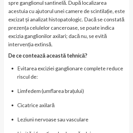
spre ganglionul santinelă. După localizarea
acestuia cu ajutorul unei camere de scintilație, este
excizat și analizat histopatologic. Dacă se constată
prezența celulelor canceroase, se poate indica
excizia ganglionilor axilari; dacă nu, se evită
intervenția extinsă.
De ce contează această tehnică?
Evitarea exciziei ganglionare complete reduce
riscul de:
Limfedem (umflarea brațului)
Cicatrice axilară
Leziuni nervoase sau vasculare