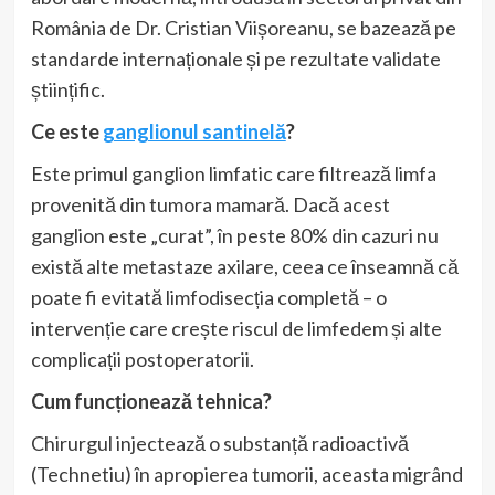
România de Dr. Cristian Viișoreanu, se bazează pe
standarde internaționale și pe rezultate validate
științific.
Ce este
ganglionul santinelă
?
Este primul ganglion limfatic care filtrează limfa
provenită din tumora mamară. Dacă acest
ganglion este „curat”, în peste 80% din cazuri nu
există alte metastaze axilare, ceea ce înseamnă că
poate fi evitată limfodisecția completă – o
intervenție care crește riscul de limfedem și alte
complicații postoperatorii.
Cum funcționează tehnica?
Chirurgul injectează o substanță radioactivă
(Technetiu) în apropierea tumorii, aceasta migrând