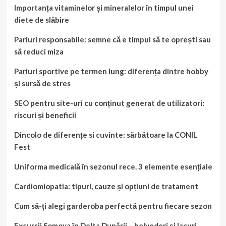
Importanța vitaminelor și mineralelor în timpul unei
diete de slăbire
Pariuri responsabile: semne că e timpul să te oprești sau
să reduci miza
Pariuri sportive pe termen lung: diferența dintre hobby
și sursă de stres
SEO pentru site-uri cu conținut generat de utilizatori:
riscuri și beneficii
Dincolo de diferențe si cuvinte: sărbătoare la CONIL
Fest
Uniforma medicală în sezonul rece. 3 elemente esențiale
Cardiomiopatia: tipuri, cauze și opțiuni de tratament
Cum să-ți alegi garderoba perfectă pentru fiecare sezon
Excursii Somova în Delta Dunării – belvederi și lacuri