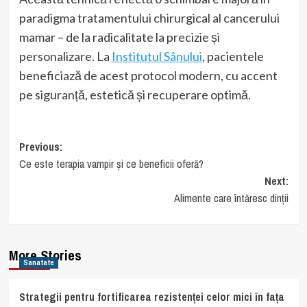
paradigma tratamentului chirurgical al cancerului
mamar – de la radicalitate la precizie și
personalizare. La
Institutul Sânului
, pacientele
beneficiază de acest protocol modern, cu accent
pe siguranță, estetică și recuperare optimă.
Post
Previous:
Ce este terapia vampir și ce beneficii oferă?
navigation
Next:
Alimente care întăresc dinții
More Stories
Sanatate
Strategii pentru fortificarea rezistenței celor mici în fața