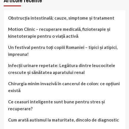
Articole recente
Obstrucția intestinală: cauze, simptome și tratament
Motion Clinic – recuperare medicală, fizioterapie și
kinetoterapie pentru o viață activă
Un festival pentru toți copiii Romaniei – tipici și atipici,
impreuna!
Infecții urinare repetate: Legătura dintre leucocitele
crescute și sănătatea aparatului renal
Chirurgia minim invazivă în cancerul de colon: ce opțiuni
există
Ce ceasuri inteligente sunt bune pentru stres și
recuperare?
Cum arată autismul la maturitate, dincolo de diagnostic