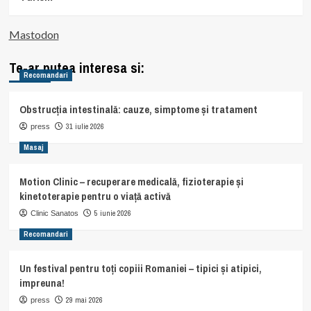
Mastodon
Te-ar putea interesa si:
Recomandari
Obstrucția intestinală: cauze, simptome și tratament
31 iulie 2026
press
Masaj
Motion Clinic – recuperare medicală, fizioterapie și
kinetoterapie pentru o viață activă
5 iunie 2026
Clinic Sanatos
Recomandari
Un festival pentru toți copiii Romaniei – tipici și atipici,
impreuna!
29 mai 2026
press