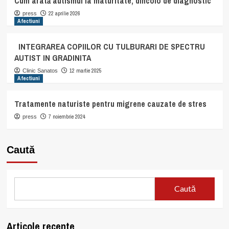
Cum arată autismul la maturitate, dincolo de diagnostic
22 aprilie 2026
press
Afectiuni
INTEGRAREA COPIILOR CU TULBURARI DE SPECTRU
AUTIST IN GRADINITA
12 martie 2025
Clinic Sanatos
Afectiuni
Tratamente naturiste pentru migrene cauzate de stres
7 noiembrie 2024
press
Caută
Caută
Articole recente