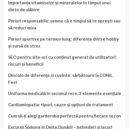
Importanța vitaminelor și mineralelor în timpul unei
diete de slăbire
Pariuri responsabile: semne că e timpul să te oprești sau
să reduci miza
Pariuri sportive pe termen lung: diferența dintre hobby
și sursă de stres
SEO pentru site-uri cu conținut generat de utilizatori:
riscuri și beneficii
Dincolo de diferențe si cuvinte: sărbătoare la CONIL
Fest
Uniforma medicală în sezonul rece. 3 elemente esențiale
Cardiomiopatia: tipuri, cauze și opțiuni de tratament
Cum să-ți alegi garderoba perfectă pentru fiecare sezon
Excursii Somova în Delta Dunării – belvederi și lacuri