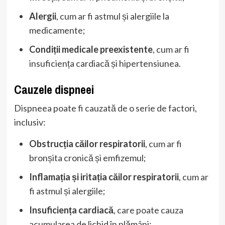
Alergii
, cum ar fi astmul și alergiile la
medicamente;
Condiții medicale preexistente
, cum ar fi
insuficiența cardiacă și hipertensiunea.
Cauzele dispneei
Dispneea poate fi cauzată de o serie de factori,
inclusiv:
Obstrucția căilor respiratorii
, cum ar fi
bronșita cronică și emfizemul;
Inflamația și iritația căilor respiratorii
, cum ar
fi astmul și alergiile;
Insuficiența cardiacă
, care poate cauza
acumularea de lichid în plămâni;