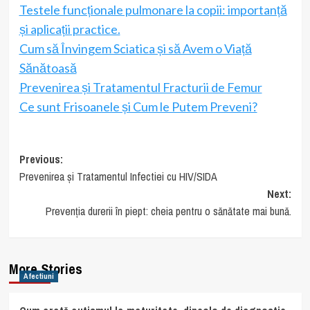
Testele funcționale pulmonare la copii: importanță
și aplicații practice.
Cum să Învingem Sciatica și să Avem o Viață
Sănătoasă
Prevenirea și Tratamentul Fracturii de Femur
Ce sunt Frisoanele și Cum le Putem Preveni?
Post
Previous:
Prevenirea și Tratamentul Infectiei cu HIV/SIDA
navigation
Next:
Prevenția durerii în piept: cheia pentru o sănătate mai bună.
More Stories
Afectiuni