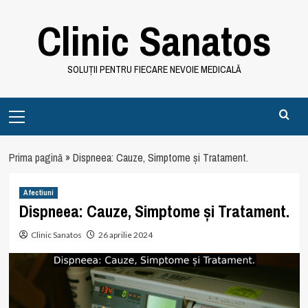
Skip
Clinic Sanatos
to
content
SOLUȚII PENTRU FIECARE NEVOIE MEDICALĂ
Primary
Menu
Prima pagină
»
Dispneea: Cauze, Simptome și Tratament.
Afectiuni
Dispneea: Cauze, Simptome și Tratament.
Clinic Sanatos
26 aprilie 2024