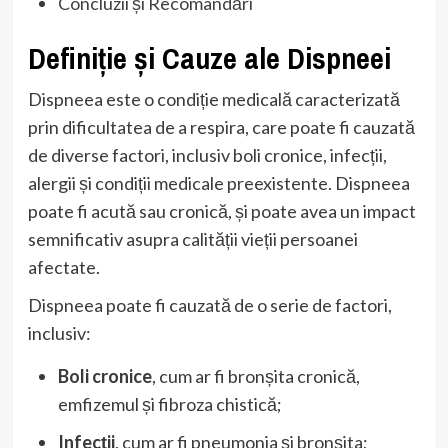
Concluzii și Recomandări
Definiție și Cauze ale Dispneei
Dispneea este o condiție medicală caracterizată
prin dificultatea de a respira, care poate fi cauzată
de diverse factori, inclusiv boli cronice, infecții,
alergii și condiții medicale preexistente. Dispneea
poate fi acută sau cronică, și poate avea un impact
semnificativ asupra calității vieții persoanei
afectate.
Dispneea poate fi cauzată de o serie de factori,
inclusiv:
Boli cronice
, cum ar fi bronșita cronică,
emfizemul și fibroza chistică;
Infecții
, cum ar fi pneumonia și bronșita;