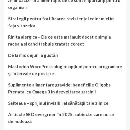
Aminoacizii în alimentație: de ce sunt importanți pentru
organism
Strategii pentru fortificarea rezistenței celor mici în
fața virozelor
Rinita alergica – De ce este mai mult decat o simpla
raceala si cand trebuie tratata corect
De la mic dejun la gustări
Mastodon WordPress plugin: opțiuni pentru programare
și intervale de postare
Suplimente alimentare gravide: beneficiile Oligobs
Prenatal cu Omega 3 în dezvoltarea sarcinii
Salteaua – sprijinul invizibil al sănătății tale zilnice
Articole SEO evergreen în 2025: subiecte care nu se
demodează