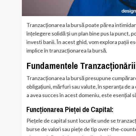
Tranzacționarea la bursă poate părea intimidan
înțelegere solidă și un plan bine pus la punct, 
investi banii. În acest ghid, vom explora pașii e
implice în tranzacționarea la bursă.
Fundamentele Tranzacționării
Tranzacționarea la bursă presupune cumpărarea 
obligațiuni, mărfuri sau valute, în speranța de a 
a avea succes în acest domeniu, este esențial s
Funcționarea Pieței de Capital:
Piețele de capital sunt locurile unde se tranzac
burse de valori sau piețe de tip over-the-counte