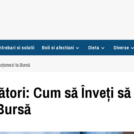
ntrebari si solutii
Boli si afectiuni
Dieta
Diverse
cționezi la Bursă
tori: Cum să Înveți să
 Bursă