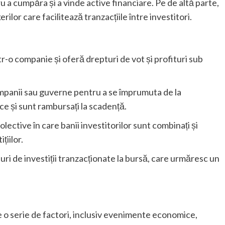
u a cumpăra și a vinde active financiare. Pe de altă parte,
lor care facilitează tranzacțiile între investitori.
r-o companie și oferă drepturi de vot și profituri sub
companii sau guverne pentru a se împrumuta de la
ice și sunt rambursați la scadență.
lective în care banii investitorilor sunt combinați și
țiilor.
i de investiții tranzacționate la bursă, care urmăresc un
de o serie de factori, inclusiv evenimente economice,