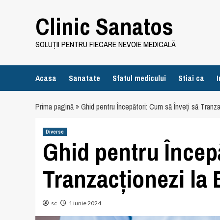
Skip
Clinic Sanatos
to
content
SOLUȚII PENTRU FIECARE NEVOIE MEDICALĂ
Acasa
Sanatate
Sfatul medicului
Stiai ca
I
Prima pagină
»
Ghid pentru Începători: Cum să Înveți să Tranza
Diverse
Ghid pentru Începă
Tranzacționezi la
sc
1 iunie 2024