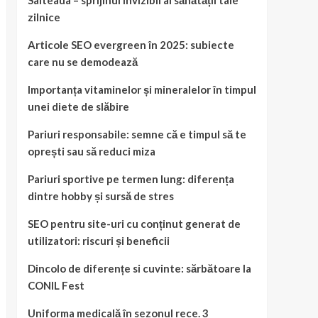
Salteaua – sprijinul invizibil al sănătății tale
zilnice
Articole SEO evergreen în 2025: subiecte
care nu se demodează
Importanța vitaminelor și mineralelor în timpul
unei diete de slăbire
Pariuri responsabile: semne că e timpul să te
oprești sau să reduci miza
Pariuri sportive pe termen lung: diferența
dintre hobby și sursă de stres
SEO pentru site-uri cu conținut generat de
utilizatori: riscuri și beneficii
Dincolo de diferențe si cuvinte: sărbătoare la
CONIL Fest
Uniforma medicală în sezonul rece. 3