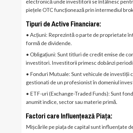
electronică unde investitorii se întâlnesc pentr
piețele OTC funcționează prin intermediul brokeri
Tipuri de Active Financiare:
• Acțiuni: Reprezintă o parte de proprietate înt
formă de dividende.
• Obligațiuni: Sunt titluri de credit emise de 
investitori. Investitorii primesc dobânzi period
• Fonduri Mutuale: Sunt vehicule de investiții co
gestionati de un profesionist în domeniul investi
• ETF-uri (Exchange-Traded Funds): Sunt fondur
anumit indice, sector sau materie primă.
Factori care Influențează Piața:
Mișcările pe piața de capital sunt influențate 