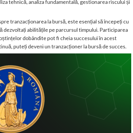
aliza tehnică, analiza fundamentală, gestionarea riscului și
pre tranzacționarea la bursă, este esențial să începeți cu
ă dezvoltați abilitățile pe parcursul timpului. Participarea
noștințelor dobândite pot fi cheia succesului în acest
tinuă, puteți deveni un tranzacționer la bursă de succes.