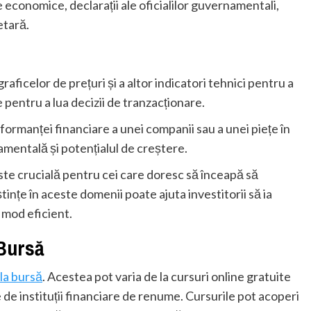
e economice, declarații ale oficialilor guvernamentali,
etară.
aficelor de prețuri și a altor indicatori tehnici pentru a
e pentru a lua decizii de tranzacționare.
ormanței financiare a unei companii sau a unei piețe în
mentală și potențialul de creștere.
e crucială pentru cei care doresc să înceapă să
ințe în aceste domenii poate ajuta investitorii să ia
n mod eficient.
 Bursă
 la bursă
. Acestea pot varia de la cursuri online gratuite
de instituții financiare de renume. Cursurile pot acoperi