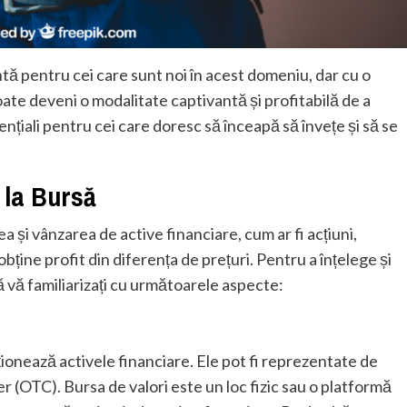
tă pentru cei care sunt noi în acest domeniu, dar cu o
poate deveni o modalitate captivantă și profitabilă de a
sențiali pentru cei care doresc să înceapă să învețe și să se
 la Bursă
și vânzarea de active financiare, cum ar fi acțiuni,
obține profit din diferența de prețuri. Pentru a înțelege și
ă vă familiarizați cu următoarele aspecte:
ționează activele financiare. Ele pot fi reprezentate de
r (OTC). Bursa de valori este un loc fizic sau o platformă