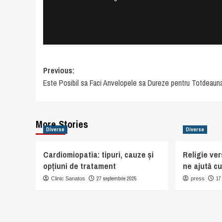
Post
Previous:
Este Posibil sa Faci Anvelopele sa Dureze pentru Totdeaun
navigation
More Stories
Diverse
Diverse
Cardiomiopatia: tipuri, cauze și
Religie ver
opțiuni de tratament
ne ajută c
27 septembrie 2025
17
Clinic Sanatos
press