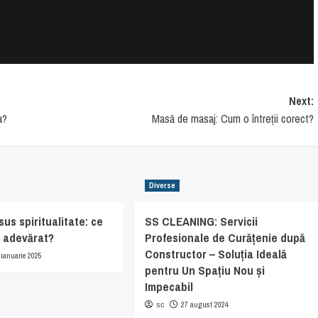
Next:
a?
Masă de masaj: Cum o întreții corect?
Diverse
sus spiritualitate: ce
SS CLEANING: Servicii
u adevărat?
Profesionale de Curățenie după
Constructor – Soluția Ideală
 ianuarie 2025
pentru Un Spațiu Nou și
Impecabil
27 august 2024
sc