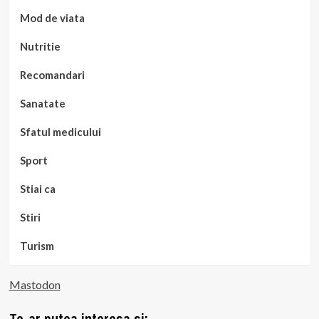
Mod de viata
Nutritie
Recomandari
Sanatate
Sfatul medicului
Sport
Stiai ca
Stiri
Turism
Mastodon
Te-ar putea interesa si: