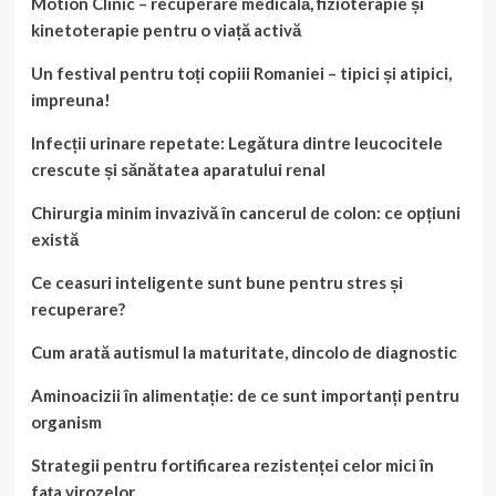
Motion Clinic – recuperare medicală, fizioterapie și
kinetoterapie pentru o viață activă
Un festival pentru toți copiii Romaniei – tipici și atipici,
impreuna!
Infecții urinare repetate: Legătura dintre leucocitele
crescute și sănătatea aparatului renal
Chirurgia minim invazivă în cancerul de colon: ce opțiuni
există
Ce ceasuri inteligente sunt bune pentru stres și
recuperare?
Cum arată autismul la maturitate, dincolo de diagnostic
Aminoacizii în alimentație: de ce sunt importanți pentru
organism
Strategii pentru fortificarea rezistenței celor mici în
fața virozelor