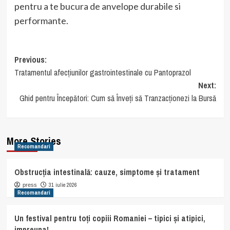
pentru a te bucura de anvelope durabile si
performante.
Post
Previous:
Tratamentul afecțiunilor gastrointestinale cu Pantoprazol
navigation
Next:
Ghid pentru Începători: Cum să Înveți să Tranzacționezi la Bursă
More Stories
Recomandari
Obstrucția intestinală: cauze, simptome și tratament
31 iulie 2026
press
Recomandari
Un festival pentru toți copiii Romaniei – tipici și atipici,
impreuna!