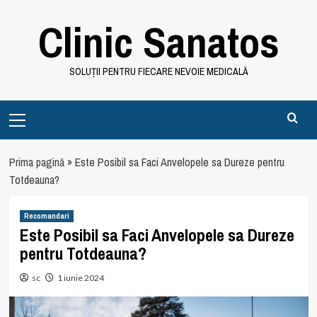
Skip
Clinic Sanatos
to
content
SOLUȚII PENTRU FIECARE NEVOIE MEDICALĂ
Primary
Menu
Prima pagină
»
Este Posibil sa Faci Anvelopele sa Dureze pentru
Totdeauna?
Recomandari
Este Posibil sa Faci Anvelopele sa Dureze
pentru Totdeauna?
sc
1 iunie 2024