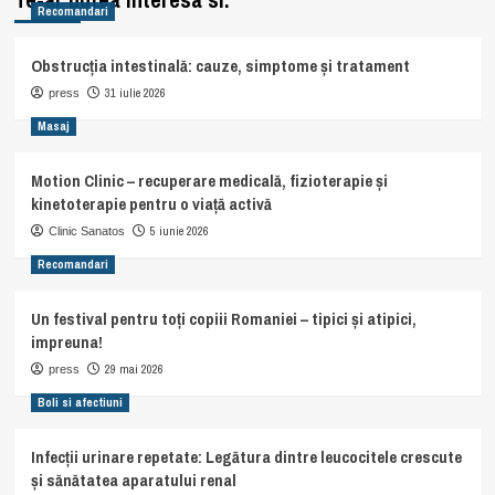
Recomandari
Obstrucția intestinală: cauze, simptome și tratament
31 iulie 2026
press
Masaj
Motion Clinic – recuperare medicală, fizioterapie și
kinetoterapie pentru o viață activă
5 iunie 2026
Clinic Sanatos
Recomandari
Un festival pentru toți copiii Romaniei – tipici și atipici,
impreuna!
29 mai 2026
press
Boli si afectiuni
Infecții urinare repetate: Legătura dintre leucocitele crescute
și sănătatea aparatului renal