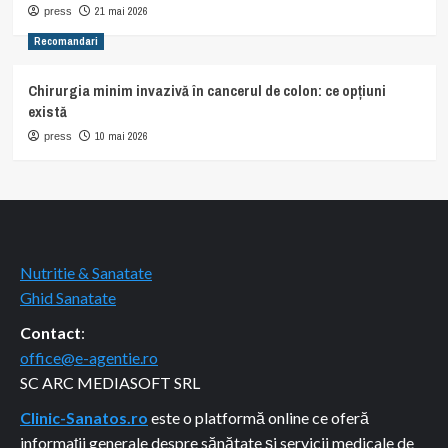
21 mai 2026
press
Recomandari
Chirurgia minim invazivă în cancerul de colon: ce opțiuni
există
10 mai 2026
press
Nutritie & Sanatate
Ghid Sanatate
Contact
:
office@e-agentie.ro
SC ARC MEDIASOFT SRL
Clinic-Sanatos.ro
este o platformă online ce oferă
informații generale despre sănătate și servicii medicale de