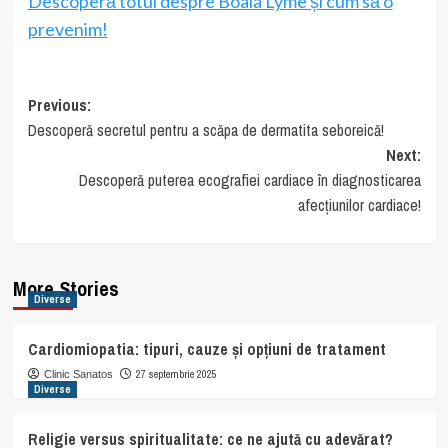
Descoperă totul despre Boala Lyme și cum să o
prevenim!
Post
Previous:
Descoperă secretul pentru a scăpa de dermatita seboreică!
navigation
Next:
Descoperă puterea ecografiei cardiace în diagnosticarea
afecțiunilor cardiace!
More Stories
Diverse
Cardiomiopatia: tipuri, cauze și opțiuni de tratament
27 septembrie 2025
Clinic Sanatos
Diverse
Religie versus spiritualitate: ce ne ajută cu adevărat?