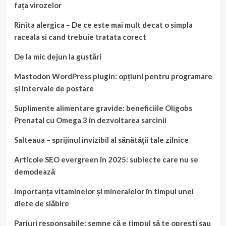
fața virozelor
Rinita alergica – De ce este mai mult decat o simpla
raceala si cand trebuie tratata corect
De la mic dejun la gustări
Mastodon WordPress plugin: opțiuni pentru programare
și intervale de postare
Suplimente alimentare gravide: beneficiile Oligobs
Prenatal cu Omega 3 în dezvoltarea sarcinii
Salteaua – sprijinul invizibil al sănătății tale zilnice
Articole SEO evergreen în 2025: subiecte care nu se
demodează
Importanța vitaminelor și mineralelor în timpul unei
diete de slăbire
Pariuri responsabile: semne că e timpul să te oprești sau