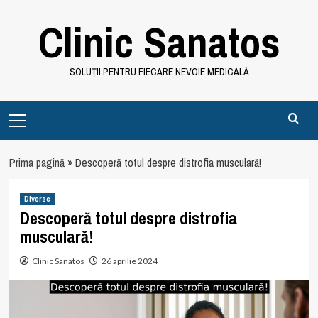
Skip
Clinic Sanatos
to
content
SOLUȚII PENTRU FIECARE NEVOIE MEDICALĂ
Primary
Menu
Prima pagină
»
Descoperă totul despre distrofia musculară!
Diverse
Descoperă totul despre distrofia
musculară!
Clinic Sanatos
26 aprilie 2024