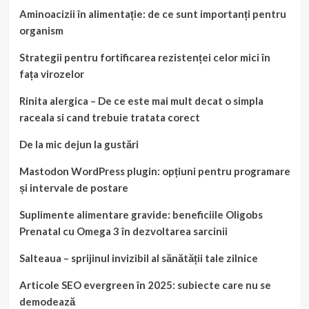
Aminoacizii în alimentație: de ce sunt importanți pentru
organism
Strategii pentru fortificarea rezistenței celor mici în
fața virozelor
Rinita alergica – De ce este mai mult decat o simpla
raceala si cand trebuie tratata corect
De la mic dejun la gustări
Mastodon WordPress plugin: opțiuni pentru programare
și intervale de postare
Suplimente alimentare gravide: beneficiile Oligobs
Prenatal cu Omega 3 în dezvoltarea sarcinii
Salteaua – sprijinul invizibil al sănătății tale zilnice
Articole SEO evergreen în 2025: subiecte care nu se
demodează