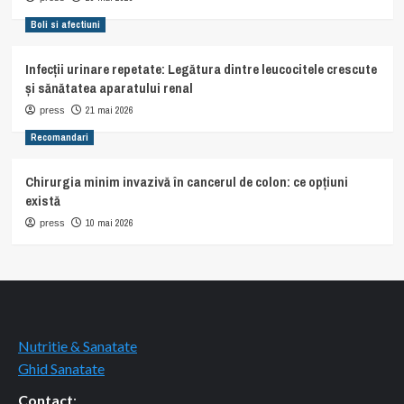
Boli si afectiuni
Infecții urinare repetate: Legătura dintre leucocitele crescute
și sănătatea aparatului renal
21 mai 2026
press
Recomandari
Chirurgia minim invazivă în cancerul de colon: ce opțiuni
există
10 mai 2026
press
Nutritie & Sanatate
Ghid Sanatate
Contact
: