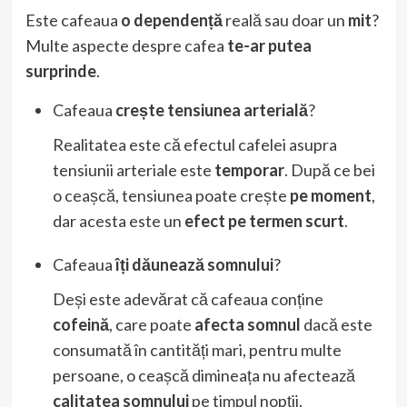
Este cafeaua
o dependență
reală sau doar un
mit
?
Multe aspecte despre cafea
te-ar putea
surprinde
.
Cafeaua
crește tensiunea arterială
?
Realitatea este că efectul cafelei asupra
tensiunii arteriale este
temporar
. După ce bei
o ceașcă, tensiunea poate crește
pe moment
,
dar acesta este un
efect pe termen scurt
.
Cafeaua
îți dăunează somnului
?
Deși este adevărat că cafeaua conține
cofeină
, care poate
afecta somnul
dacă este
consumată în cantități mari, pentru multe
persoane, o ceașcă dimineața nu afectează
calitatea somnului
pe timpul nopții.