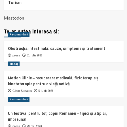
Turism
Mastodon
Te-ar putea interesa si:
Recomandari
Obstrucția intestinală: cauze, simptome și tratament
31 iulie 2026
press
Masaj
Motion Clinic – recuperare medicală, fizioterapie și
kinetoterapie pentru o viață activă
5 iunie 2026
Clinic Sanatos
Recomandari
Un festival pentru toți copiii Romaniei – tipici și atipici,
impreuna!
29 mai 2026
press