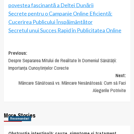
povestea fascinantă a Deltei Dunării
Secrete pentru o Campanie Online Eficientă:
Cucerirea Publicului Înspăimântător
Secretul unui Succes Rapid în Publicitatea Online
Post
Previous:
Despre Separarea Mitului de Realitate în Domeniul Sănătății:
navigation
Importanța Cunoștințelor Corecte
Next:
Mâncare Sănătoasă vs. Mâncare Nesănătoasă: Cum să Faci
Alegerile Potrivite
More Stories
Recomandari
Obstrucția intestinală: cauze, simptome și tratament