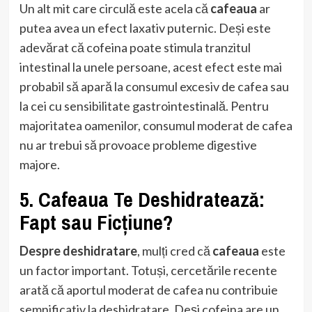
Un alt mit care circulă este acela că
cafeaua
ar
putea avea un efect laxativ puternic. Deși este
adevărat că cofeina poate stimula tranzitul
intestinal la unele persoane, acest efect este mai
probabil să apară la consumul excesiv de cafea sau
la cei cu sensibilitate gastrointestinală. Pentru
majoritatea oamenilor, consumul moderat de cafea
nu ar trebui să provoace probleme digestive
majore.
5. Cafeaua Te Deshidratează:
Fapt sau Ficțiune?
Despre deshidratare
, mulți cred că
cafeaua
este
un factor important. Totuși, cercetările recente
arată că aportul moderat de cafea nu contribuie
semnificativ la deshidratare. Deși cofeina are un