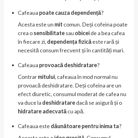
Cafeaua
poate cauza dependență
?
Acesta este un
mit
comun. Deși cofeina poate
crea o
sensibilitate
sau
obicei
de a bea cafea
în fiecare zi,
dependența fizică
este rară și
necesită consum frecvent și în cantități mari.
Cafeaua
provoacă deshidratare
?
Contrar
mitului
, cafeaua în mod normal nu
provoacă deshidratare. Deși cofeina are un
efect diuretic, consumul moderat de cafea nu
va duce la
deshidratare
dacă se asigură și o
hidratare adecvată
cu apă.
Cafeaua este
dăunătoare pentru inima ta
?
Aceasta este o
idee greșită
. Consumul