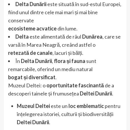
Delta Dunării
este situată în sud-estul Europei,
fiind unul dintre cele mai mari și mai bine
conservate
ecosisteme acvatice
din lume.
Delta
este alimentată de râul
Dunărea
, care se
varsă în Marea Neagră, creând astfel o
retezată de canale
, lacuri și bălți.
În
Delta Dunării
,
flora și fauna
sunt
remarcabile, oferind un mediu natural
bogat și diversificat
.
Muzeul Deltei: o
oportunitate fascinantă
de a
descoperi tainele și frumusețea
Deltei Dunării
.
Muzeul Deltei
este un
loc emblematic
pentru
înțelegerea istoriei, culturii și biodiversității
Deltei Dunării
.