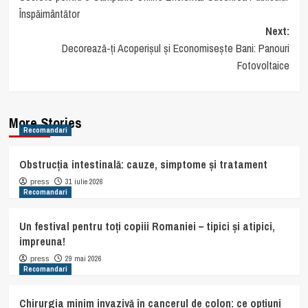
navigation
Înspăimântător
Next:
Decorează-ți Acoperișul și Economisește Bani: Panouri
Fotovoltaice
More Stories
Recomandari
Obstrucția intestinală: cauze, simptome și tratament
31 iulie 2026
press
Recomandari
Un festival pentru toți copiii Romaniei – tipici și atipici,
impreuna!
29 mai 2026
press
Recomandari
Chirurgia minim invazivă în cancerul de colon: ce opțiuni