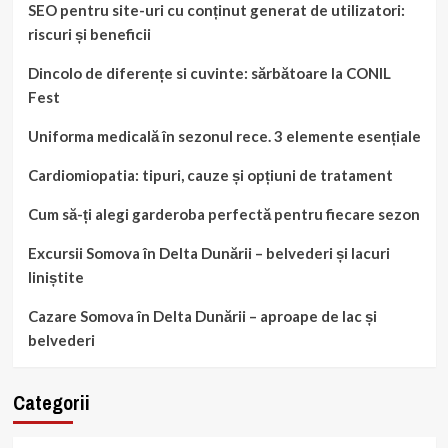
SEO pentru site-uri cu conținut generat de utilizatori:
riscuri și beneficii
Dincolo de diferențe si cuvinte: sărbătoare la CONIL
Fest
Uniforma medicală în sezonul rece. 3 elemente esențiale
Cardiomiopatia: tipuri, cauze și opțiuni de tratament
Cum să-ți alegi garderoba perfectă pentru fiecare sezon
Excursii Somova în Delta Dunării – belvederi și lacuri
liniștite
Cazare Somova în Delta Dunării – aproape de lac și
belvederi
Categorii