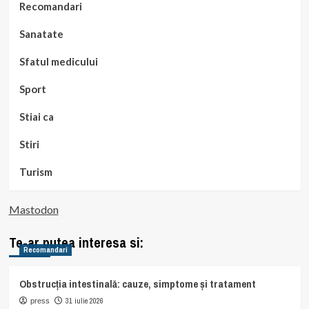
Recomandari
Sanatate
Sfatul medicului
Sport
Stiai ca
Stiri
Turism
Mastodon
Te-ar putea interesa si:
Recomandari
Obstrucția intestinală: cauze, simptome și tratament
31 iulie 2026
press