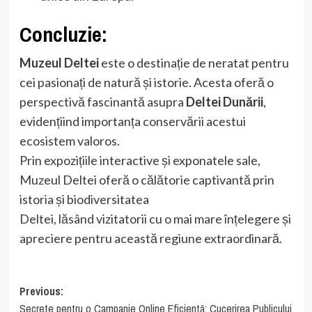
Concluzie:
Muzeul Deltei
este o destinație de neratat pentru
cei pasionați de natură și istorie. Acesta oferă o
perspectivă fascinantă asupra
Deltei Dunării
,
evidențiind importanța conservării acestui
ecosistem valoros.
Prin expozițiile interactive și exponatele sale,
Muzeul Deltei oferă o călătorie captivantă prin
istoria și biodiversitatea
Deltei, lăsând vizitatorii cu o mai mare înțelegere și
apreciere pentru această regiune extraordinară.
Post
Previous:
Secrete pentru o Campanie Online Eficientă: Cucerirea Publicului