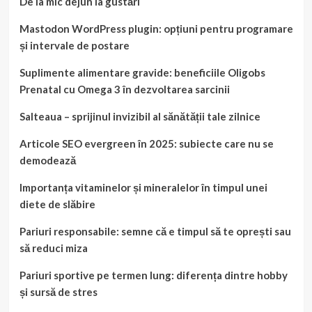
De la mic dejun la gustări
Mastodon WordPress plugin: opțiuni pentru programare
și intervale de postare
Suplimente alimentare gravide: beneficiile Oligobs
Prenatal cu Omega 3 în dezvoltarea sarcinii
Salteaua – sprijinul invizibil al sănătății tale zilnice
Articole SEO evergreen în 2025: subiecte care nu se
demodează
Importanța vitaminelor și mineralelor în timpul unei
diete de slăbire
Pariuri responsabile: semne că e timpul să te oprești sau
să reduci miza
Pariuri sportive pe termen lung: diferența dintre hobby
și sursă de stres