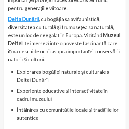
importanței protejării acestui ecosistem unic,
pentru generațiile viitoare.
Delta Dunării
, cu bogăția sa avifaunistică,
diversitatea culturală și frumusețea sa naturală,
este un loc de neegalat în Europa. Vizitând
Muzeul
Deltei
, te imersezi într-o poveste fascinantă care
îți va deschide ochii asupra importanței conservării
naturii și culturii.
Explorarea bogăției naturale și culturale a
Deltei Dunării
Experiențe educative și interactivitate în
cadrul muzeului
Întâlnirea cu comunitățile locale și tradițiile lor
autentice