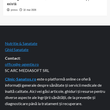
există
10 mai 2026
press
Nutritie & Sanatate
Ghid Sanatate
Contact
:
office@e-agentie.ro
SC ARC MEDIASOFT SRL
Clinic-Sanatos.ro
este o platformă online ce oferă
informații generale despre sănătate și servicii medicale de
înaltă calitate. Aici vei găsi articole, ghiduri și resurse pentru
diverse aspecte ale îngrijirii sănătății, de la prevenție și
diagnosticare până la tratament și recuperare.