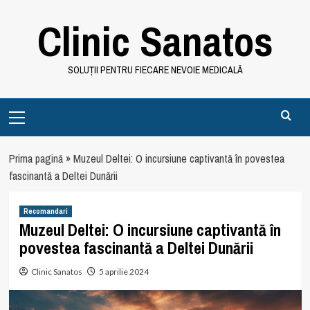
Skip
Clinic Sanatos
to
content
SOLUȚII PENTRU FIECARE NEVOIE MEDICALĂ
Primary
Menu
Prima pagină
»
Muzeul Deltei: O incursiune captivantă în povestea
fascinantă a Deltei Dunării
Recomandari
Muzeul Deltei: O incursiune captivantă în
povestea fascinantă a Deltei Dunării
Clinic Sanatos
5 aprilie 2024