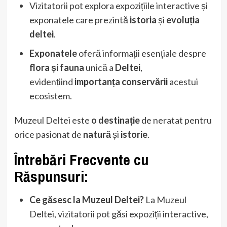
Vizitatorii pot explora expozițiile interactive și
exponatele care prezintă
istoria
și
evoluția
deltei
.
Exponatele
oferă informații esențiale despre
flora și fauna
unică a
Deltei
,
evidențiind
importanța conservării
acestui
ecosistem.
Muzeul Deltei este
o destinație
de neratat pentru
orice pasionat de
natură
și
istorie
.
Întrebări Frecvente cu
Răspunsuri:
Ce găsesc la Muzeul Deltei?
La Muzeul
Deltei, vizitatorii pot găsi expoziții interactive,