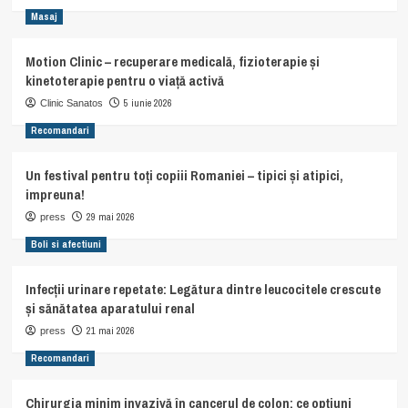
Masaj
Motion Clinic – recuperare medicală, fizioterapie și
kinetoterapie pentru o viață activă
5 iunie 2026
Clinic Sanatos
Recomandari
Un festival pentru toți copiii Romaniei – tipici și atipici,
impreuna!
29 mai 2026
press
Boli si afectiuni
Infecții urinare repetate: Legătura dintre leucocitele crescute
și sănătatea aparatului renal
21 mai 2026
press
Recomandari
Chirurgia minim invazivă în cancerul de colon: ce opțiuni