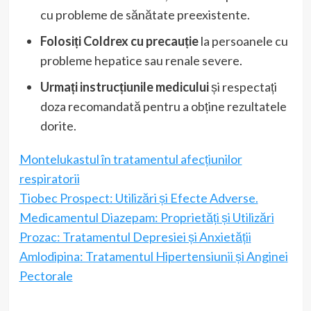
cu probleme de sănătate preexistente.
Folosiți Coldrex cu precauție
la persoanele cu
probleme hepatice sau renale severe.
Urmați instrucțiunile medicului
și respectați
doza recomandată pentru a obține rezultatele
dorite.
Montelukastul în tratamentul afecțiunilor
respiratorii
Tiobec Prospect: Utilizări și Efecte Adverse.
Medicamentul Diazepam: Proprietăți și Utilizări
Prozac: Tratamentul Depresiei și Anxietății
Amlodipina: Tratamentul Hipertensiunii și Anginei
Pectorale