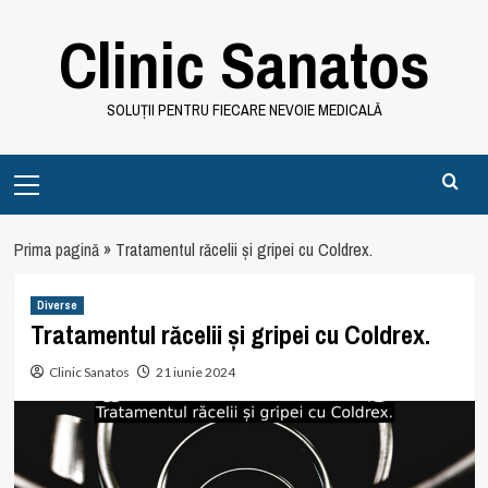
Skip
Clinic Sanatos
to
content
SOLUȚII PENTRU FIECARE NEVOIE MEDICALĂ
Primary
Menu
Prima pagină
»
Tratamentul răcelii și gripei cu Coldrex.
Diverse
Tratamentul răcelii și gripei cu Coldrex.
Clinic Sanatos
21 iunie 2024