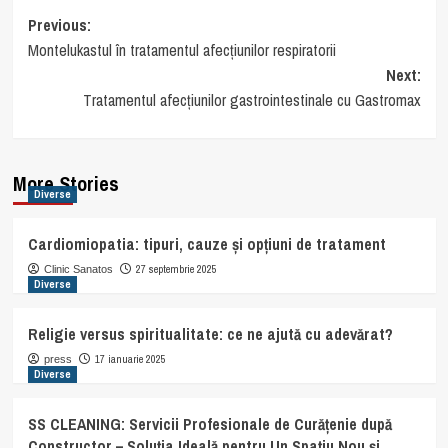
Post
Previous:
Montelukastul în tratamentul afecțiunilor respiratorii
navigation
Next:
Tratamentul afecțiunilor gastrointestinale cu Gastromax
More Stories
Diverse
Cardiomiopatia: tipuri, cauze și opțiuni de tratament
27 septembrie 2025
Clinic Sanatos
Diverse
Religie versus spiritualitate: ce ne ajută cu adevărat?
17 ianuarie 2025
press
Diverse
SS CLEANING: Servicii Profesionale de Curățenie după
Constructor – Soluția Ideală pentru Un Spațiu Nou și