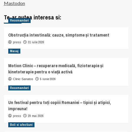
Mastodon
Te-ar putea interesa si:
Recomandari
Obstrucția intestinală: cauze, simptome și tratament
31 iulie 2026
press
Masaj
Motion Clinic – recuperare medicală, fizioterapie și
kinetoterapie pentru o viață activă
5 iunie 2026
Clinic Sanatos
Recomandari
Un festival pentru toți copiii Romaniei – tipici și atipici,
impreuna!
29 mai 2026
press
Boli si afectiuni