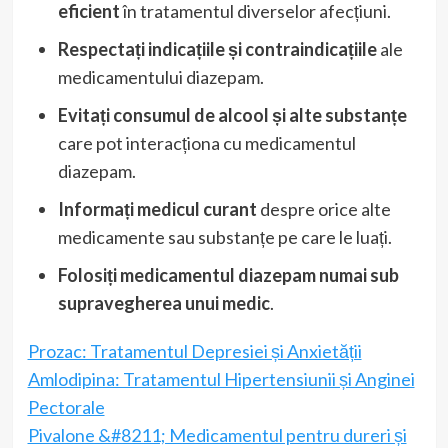
eficient
în tratamentul diverselor afecțiuni.
Respectați indicațiile și contraindicațiile
ale
medicamentului diazepam.
Evitați consumul de alcool și alte substanțe
care pot interacționa cu medicamentul
diazepam.
Informați medicul curant
despre orice alte
medicamente sau substanțe pe care le luați.
Folosiți medicamentul diazepam numai sub
supravegherea unui medic
.
Prozac: Tratamentul Depresiei și Anxietății
Amlodipina: Tratamentul Hipertensiunii și Anginei
Pectorale
Pivalone &#8211; Medicamentul pentru dureri și