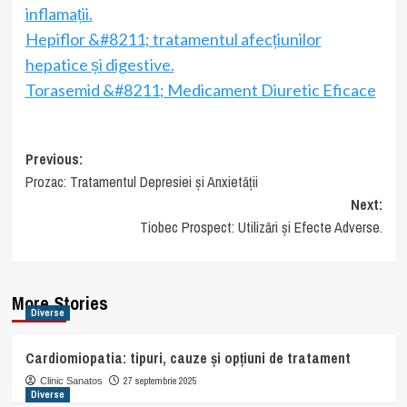
inflamații.
Hepiflor &#8211; tratamentul afecțiunilor
hepatice și digestive.
Torasemid &#8211; Medicament Diuretic Eficace
Post
Previous:
Prozac: Tratamentul Depresiei și Anxietății
navigation
Next:
Tiobec Prospect: Utilizări și Efecte Adverse.
More Stories
Diverse
Cardiomiopatia: tipuri, cauze și opțiuni de tratament
27 septembrie 2025
Clinic Sanatos
Diverse