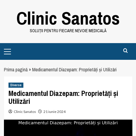
Skip
Clinic Sanatos
to
content
SOLUȚII PENTRU FIECARE NEVOIE MEDICALĂ
Primary
Menu
Prima pagină
»
Medicamentul Diazepam: Proprietăți și Utilizări
Diverse
Medicamentul Diazepam: Proprietăți și
Utilizări
Clinic Sanatos
21 iunie 2024