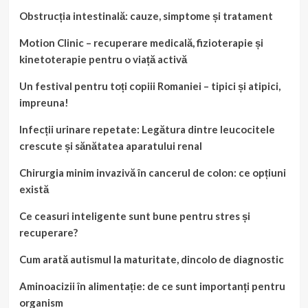
Obstrucția intestinală: cauze, simptome și tratament
Motion Clinic – recuperare medicală, fizioterapie și
kinetoterapie pentru o viață activă
Un festival pentru toți copiii Romaniei – tipici și atipici,
impreuna!
Infecții urinare repetate: Legătura dintre leucocitele
crescute și sănătatea aparatului renal
Chirurgia minim invazivă în cancerul de colon: ce opțiuni
există
Ce ceasuri inteligente sunt bune pentru stres și
recuperare?
Cum arată autismul la maturitate, dincolo de diagnostic
Aminoacizii în alimentație: de ce sunt importanți pentru
organism