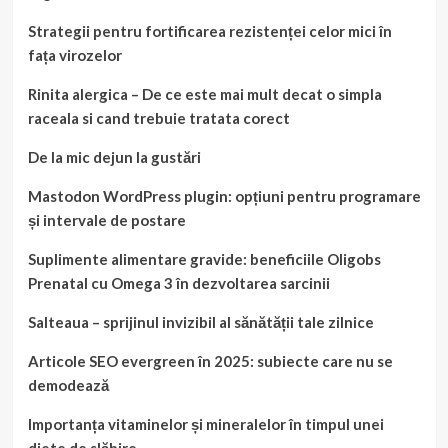
Strategii pentru fortificarea rezistenței celor mici în
fața virozelor
Rinita alergica – De ce este mai mult decat o simpla
raceala si cand trebuie tratata corect
De la mic dejun la gustări
Mastodon WordPress plugin: opțiuni pentru programare
și intervale de postare
Suplimente alimentare gravide: beneficiile Oligobs
Prenatal cu Omega 3 în dezvoltarea sarcinii
Salteaua – sprijinul invizibil al sănătății tale zilnice
Articole SEO evergreen în 2025: subiecte care nu se
demodează
Importanța vitaminelor și mineralelor în timpul unei
diete de slăbire