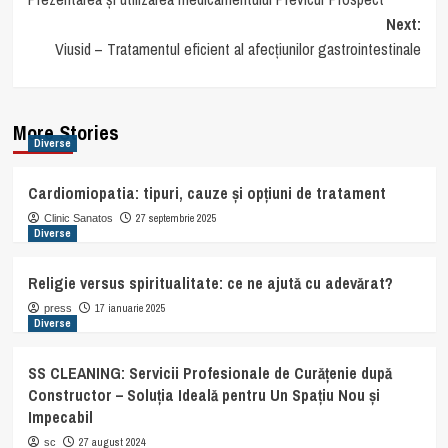
navigation
Next:
Viusid – Tratamentul eficient al afecțiunilor gastrointestinale
More Stories
Diverse
Cardiomiopatia: tipuri, cauze și opțiuni de tratament
27 septembrie 2025
Clinic Sanatos
Diverse
Religie versus spiritualitate: ce ne ajută cu adevărat?
17 ianuarie 2025
press
Diverse
SS CLEANING: Servicii Profesionale de Curățenie după
Constructor – Soluția Ideală pentru Un Spațiu Nou și
Impecabil
27 august 2024
sc