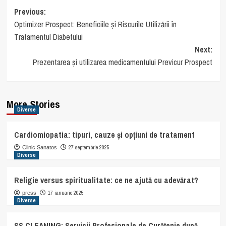
Post
Previous:
Optimizer Prospect: Beneficiile și Riscurile Utilizării în
navigation
Tratamentul Diabetului
Next:
Prezentarea și utilizarea medicamentului Previcur Prospect
More Stories
Diverse
Cardiomiopatia: tipuri, cauze și opțiuni de tratament
27 septembrie 2025
Clinic Sanatos
Diverse
Religie versus spiritualitate: ce ne ajută cu adevărat?
17 ianuarie 2025
press
Diverse
SS CLEANING: Servicii Profesionale de Curățenie după