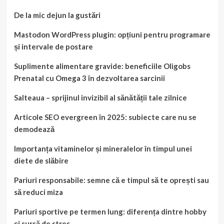
De la mic dejun la gustări
Mastodon WordPress plugin: opțiuni pentru programare
și intervale de postare
Suplimente alimentare gravide: beneficiile Oligobs
Prenatal cu Omega 3 în dezvoltarea sarcinii
Salteaua – sprijinul invizibil al sănătății tale zilnice
Articole SEO evergreen în 2025: subiecte care nu se
demodează
Importanța vitaminelor și mineralelor în timpul unei
diete de slăbire
Pariuri responsabile: semne că e timpul să te oprești sau
să reduci miza
Pariuri sportive pe termen lung: diferența dintre hobby
și sursă de stres