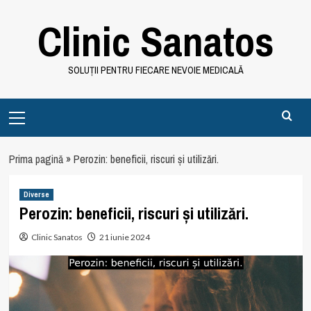
Skip
Clinic Sanatos
to
content
SOLUȚII PENTRU FIECARE NEVOIE MEDICALĂ
Primary
Menu
Prima pagină
»
Perozin: beneficii, riscuri și utilizări.
Diverse
Perozin: beneficii, riscuri și utilizări.
Clinic Sanatos
21 iunie 2024