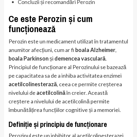
Concluzii și recomandări Perozin
Ce este Perozin și cum
funcționează
Perozin este un medicament utilizat în tratamentul
anumitor afecțiuni, cum ar fi
boala Alzheimer
,
boala Parkinson
și
demencea vasculară
.
Principiul de funcționare al Perozinului se bazează
pe capacitatea sa de a inhiba activitatea enzimei
acetilcolinesterază
, ceea ce permite creșterea
nivelului de
acetilcolină
în creier. Această
creștere a nivelului de acetilcolină permite
îmbunătățirea funcțiilor cognitive și a memoriei.
Definiție și principiu de funcționare
Perozinul este un inhibitor al acetilcolinesterazei,