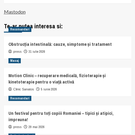
Mastodon
Te-ar putea interesa si:
Recomandari
Obstrucția intestinală: cauze, simptome și tratament
31 iulie 2026
press
Masaj
Motion Clinic – recuperare medicală, fizioterapie și
kinetoterapie pentru o viață activă
5 iunie 2026
Clinic Sanatos
Recomandari
Un festival pentru toți copiii Romaniei – tipici și atipici,
impreuna!
29 mai 2026
press