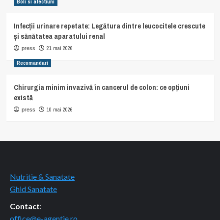
Boli si afectiuni
Infecții urinare repetate: Legătura dintre leucocitele crescute
și sănătatea aparatului renal
21 mai 2026
press
Recomandari
Chirurgia minim invazivă în cancerul de colon: ce opțiuni
există
10 mai 2026
press
Nutritie & Sanatate
Ghid Sanatate
Contact
:
office@e-agentie.ro