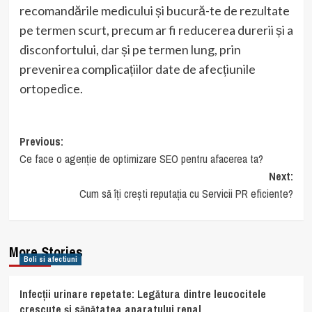
recomandările medicului și bucură-te de rezultate
pe termen scurt, precum ar fi reducerea durerii și a
disconfortului, dar și pe termen lung, prin
prevenirea complicațiilor date de afecțiunile
ortopedice.
Post
Previous:
Ce face o agenție de optimizare SEO pentru afacerea ta?
navigation
Next:
Cum să îți crești reputația cu Servicii PR eficiente?
More Stories
Boli si afectiuni
Infecții urinare repetate: Legătura dintre leucocitele
crescute și sănătatea aparatului renal