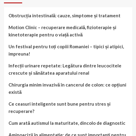
Obstrucția intestinală: cauze, simptome și tratament
Motion Clinic – recuperare medicală, fizioterapie și
kinetoterapie pentru o viață activă
Un festival pentru toți copiii Romaniei – tipici și atipici,
impreuna!
Infecții urinare repetate: Legătura dintre leucocitele
crescute și sănătatea aparatului renal
Chirurgia minim invazivă în cancerul de colon: ce opțiuni
există
Ce ceasuri inteligente sunt bune pentru stres și
recuperare?
Cum arată autismul la maturitate, dincolo de diagnostic
Aminoacizii în alimentație: de ce sunt importanți pentru