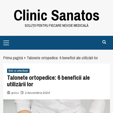
Skip
Clinic Sanatos
to
content
SOLUȚII PENTRU FIECARE NEVOIE MEDICALĂ
Primary
Menu
Prima pagină
»
Talonete ortopedice: 6 beneficii ale utilizării lor
Boli si afectiuni
Talonete ortopedice: 6 beneficii ale
utilizării lor
press
2 decembrie 2024