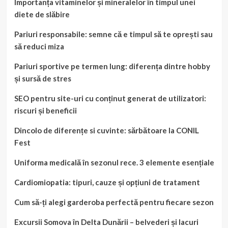
Importanța vitaminelor și mineralelor în timpul unei
diete de slăbire
Pariuri responsabile: semne că e timpul să te oprești sau
să reduci miza
Pariuri sportive pe termen lung: diferența dintre hobby
și sursă de stres
SEO pentru site-uri cu conținut generat de utilizatori:
riscuri și beneficii
Dincolo de diferențe si cuvinte: sărbătoare la CONIL
Fest
Uniforma medicală în sezonul rece. 3 elemente esențiale
Cardiomiopatia: tipuri, cauze și opțiuni de tratament
Cum să-ți alegi garderoba perfectă pentru fiecare sezon
Excursii Somova în Delta Dunării – belvederi și lacuri