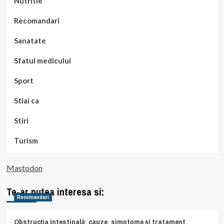
Nutritie
Recomandari
Sanatate
Sfatul medicului
Sport
Stiai ca
Stiri
Turism
Mastodon
Te-ar putea interesa si:
Recomandari
Obstrucția intestinală: cauze, simptome și tratament