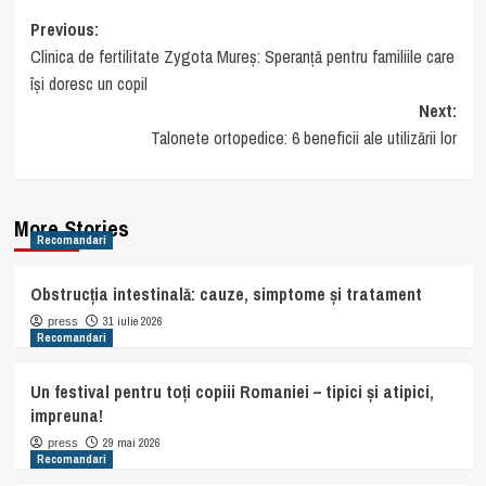
Post
Previous:
Clinica de fertilitate Zygota Mureș: Speranță pentru familiile care
navigation
își doresc un copil
Next:
Talonete ortopedice: 6 beneficii ale utilizării lor
More Stories
Recomandari
Obstrucția intestinală: cauze, simptome și tratament
31 iulie 2026
press
Recomandari
Un festival pentru toți copiii Romaniei – tipici și atipici,
impreuna!
29 mai 2026
press
Recomandari