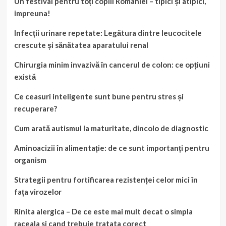
Un festival pentru toți copiii Romaniei – tipici și atipici,
impreuna!
Infecții urinare repetate: Legătura dintre leucocitele
crescute și sănătatea aparatului renal
Chirurgia minim invazivă în cancerul de colon: ce opțiuni
există
Ce ceasuri inteligente sunt bune pentru stres și
recuperare?
Cum arată autismul la maturitate, dincolo de diagnostic
Aminoacizii în alimentație: de ce sunt importanți pentru
organism
Strategii pentru fortificarea rezistenței celor mici în
fața virozelor
Rinita alergica – De ce este mai mult decat o simpla
raceala si cand trebuie tratata corect