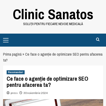
Skip
Clinic Sanatos
to
content
SOLUȚII PENTRU FIECARE NEVOIE MEDICALĂ
Primary
Menu
Prima pagină
»
Ce face o agenție de optimizare SEO pentru afacerea
ta?
Recomandari
Ce face o agenție de optimizare SEO
pentru afacerea ta?
press
30 noiembrie 2024