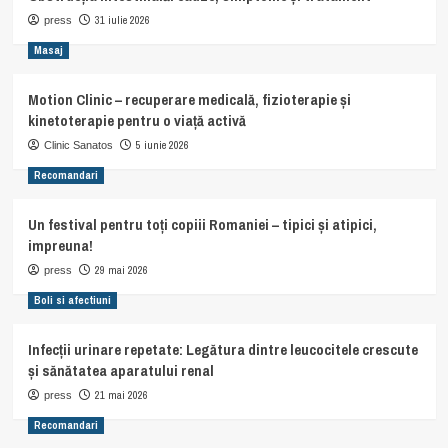
31 iulie 2026
press
Masaj
Motion Clinic – recuperare medicală, fizioterapie și
kinetoterapie pentru o viață activă
5 iunie 2026
Clinic Sanatos
Recomandari
Un festival pentru toți copiii Romaniei – tipici și atipici,
impreuna!
29 mai 2026
press
Boli si afectiuni
Infecții urinare repetate: Legătura dintre leucocitele crescute
și sănătatea aparatului renal
21 mai 2026
press
Recomandari