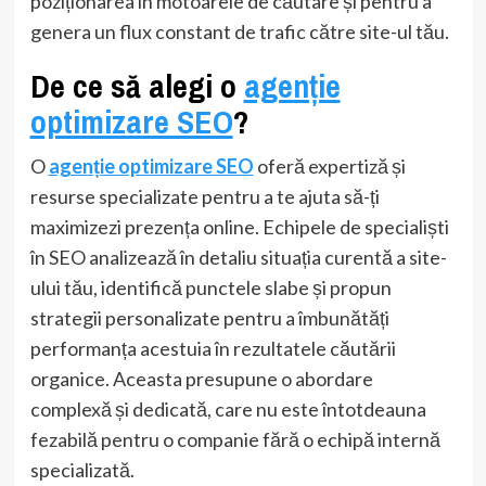
poziționarea în motoarele de căutare și pentru a
genera un flux constant de trafic către site-ul tău.
De ce să alegi o
agenție
optimizare SEO
?
O
agenție optimizare SEO
oferă expertiză și
resurse specializate pentru a te ajuta să-ți
maximizezi prezența online. Echipele de specialiști
în SEO analizează în detaliu situația curentă a site-
ului tău, identifică punctele slabe și propun
strategii personalizate pentru a îmbunătăți
performanța acestuia în rezultatele căutării
organice. Aceasta presupune o abordare
complexă și dedicată, care nu este întotdeauna
fezabilă pentru o companie fără o echipă internă
specializată.