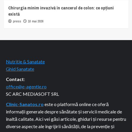
Chirurgia minim invazivă în cancerul de colon: ce opțiuni
există
10 mai 2026
press
Nutritie & Sanatate
Ghid Sanatate
Contact
:
office@e-agentie.ro
SC ARC MEDIASOFT SRL
Clinic-Sanatos.ro
este o platformă online ce oferă
informații generale despre sănătate și servicii medicale de
înaltă calitate. Aici vei găsi articole, ghiduri și resurse pentru
diverse aspecte ale îngrijirii sănătății, de la prevenție și