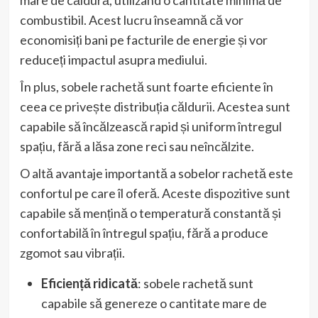
mare de căldură, utilizând o cantitate minimă de
combustibil. Acest lucru înseamnă că vor
economisiți bani pe facturile de energie și vor
reduceți impactul asupra mediului.
În plus, sobele rachetă sunt foarte eficiente în
ceea ce privește distribuția căldurii. Acestea sunt
capabile să încălzească rapid și uniform întregul
spațiu, fără a lăsa zone reci sau neîncălzite.
O altă avantaje importantă a sobelor rachetă este
confortul pe care îl oferă. Aceste dispozitive sunt
capabile să mențină o temperatură constantă și
confortabilă în întregul spațiu, fără a produce
zgomot sau vibrații.
Eficiență ridicată
: sobele rachetă sunt
capabile să genereze o cantitate mare de