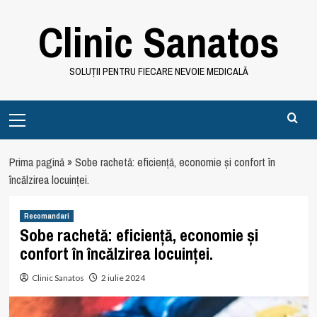
Skip
Clinic Sanatos
to
content
SOLUȚII PENTRU FIECARE NEVOIE MEDICALĂ
Primary
Menu
Prima pagină
»
Sobe rachetă: eficiență, economie și confort în
încălzirea locuinței.
Recomandari
Sobe rachetă: eficiență, economie și
confort în încălzirea locuinței.
Clinic Sanatos
2 iulie 2024