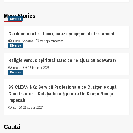
More Stories
Diverse
Cardiomiopatia: tipuri, cauze și opțiuni de tratament
27 septembrie 2025
Clinic Sanatos
Diverse
Religie versus spiritualitate: ce ne ajută cu adevărat?
17 ianuarie 2025
press
Diverse
SS CLEANING: Servicii Profesionale de Curățenie după
Constructor – Soluția Ideală pentru Un Spațiu Nou și
Impecabil
27 august 2024
sc
Caută