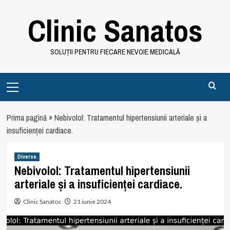
Skip
Clinic Sanatos
to
content
SOLUȚII PENTRU FIECARE NEVOIE MEDICALĂ
Primary
Menu
Prima pagină
»
Nebivolol: Tratamentul hipertensiunii arteriale și a
insuficienței cardiace.
Diverse
Nebivolol: Tratamentul hipertensiunii
arteriale și a insuficienței cardiace.
Clinic Sanatos
21 iunie 2024