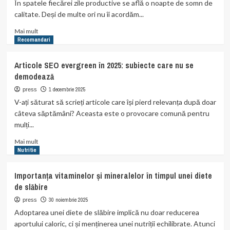
beneficiile
În spatele fiecărei zile productive se află o noapte de somn de
Oligobs
calitate. Deși de multe ori nu îi acordăm...
Prenatal
cu
Read
Mai mult
Omega
more
Recomandari
3
about
în
Salteaua
Articole SEO evergreen în 2025: subiecte care nu se
dezvoltarea
–
demodează
sarcinii
sprijinul
invizibil
1 decembrie 2025
press
al
V-ați săturat să scrieți articole care își pierd relevanța după doar
sănătății
câteva săptămâni? Aceasta este o provocare comună pentru
tale
mulți...
zilnice
Read
Mai mult
more
Nutritie
about
Articole
Importanța vitaminelor și mineralelor în timpul unei diete
SEO
de slăbire
evergreen
în
30 noiembrie 2025
press
2025:
Adoptarea unei diete de slăbire implică nu doar reducerea
subiecte
aportului caloric, ci și menținerea unei nutriții echilibrate. Atunci
care