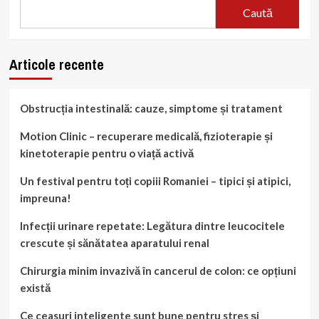
lacuri
Caută
liniștite
Articole recente
Obstrucția intestinală: cauze, simptome și tratament
Motion Clinic – recuperare medicală, fizioterapie și
kinetoterapie pentru o viață activă
Un festival pentru toți copiii Romaniei – tipici și atipici,
impreuna!
Infecții urinare repetate: Legătura dintre leucocitele
crescute și sănătatea aparatului renal
Chirurgia minim invazivă în cancerul de colon: ce opțiuni
există
Ce ceasuri inteligente sunt bune pentru stres și