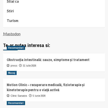
Stiai ca
Stiri
Turism
Mastodon
Te-ar putea interesa si:
Recomandari
Obstrucția intestinală: cauze, simptome și tratament
31 iulie 2026
press
Masaj
Motion Clinic – recuperare medicală, fizioterapie și
kinetoterapie pentru o viață activă
5 iunie 2026
Clinic Sanatos
Recomandari