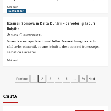
de
tratament
Read
Mai mult
more
Recomandari
about
Cum
Excursii Somova în Delta Dunării – belvederi și lacuri
să-
liniștite
ți
alegi
3 septembrie 2025
press
garderoba
Visezi la o escapadă în inima Deltei Dunării? Imaginează-ți o
perfectă
călătorie relaxantă, pe ape liniștite, descoperind frumusețea
pentru
sălbatică a acestei...
fiecare
sezon
Read
Mai mult
more
about
Excursii
Paginație
Somova
Previous
1
2
3
4
5
…
74
Next
în
articole
Delta
Dunării
Caută
–
belvederi
și