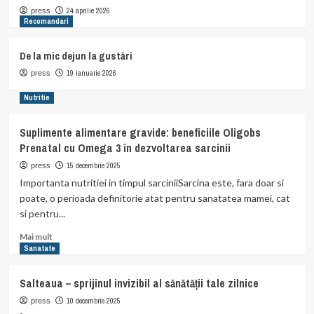
24 aprilie 2026
press
Recomandari
De la mic dejun la gustări
19 ianuarie 2026
press
Nutritie
Suplimente alimentare gravide: beneficiile Oligobs
Prenatal cu Omega 3 în dezvoltarea sarcinii
15 decembrie 2025
press
Importanta nutritiei in timpul sarciniiSarcina este, fara doar si
poate, o perioada definitorie atat pentru sanatatea mamei, cat
si pentru...
Read
Mai mult
more
Sanatate
about
Suplimente
Salteaua – sprijinul invizibil al sănătății tale zilnice
alimentare
gravide:
10 decembrie 2025
press