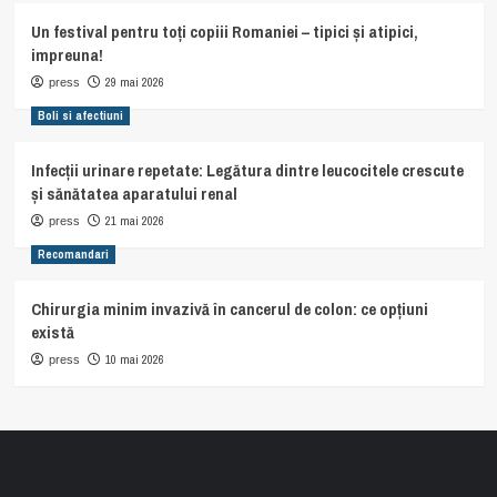
Un festival pentru toți copiii Romaniei – tipici și atipici,
impreuna!
29 mai 2026
press
Boli si afectiuni
Infecții urinare repetate: Legătura dintre leucocitele crescute
și sănătatea aparatului renal
21 mai 2026
press
Recomandari
Chirurgia minim invazivă în cancerul de colon: ce opțiuni
există
10 mai 2026
press