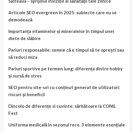
Salteaua – sprijinul invizibil al sănătății tale zilnice
Articole SEO evergreen în 2025: subiecte care nu se
demodează
Importanța vitaminelor și mineralelor în timpul unei
diete de slăbire
Pariuri responsabile: semne că e timpul să te oprești sau
să reduci miza
Pariuri sportive pe termen lung: diferența dintre hobby
și sursă de stres
SEO pentru site-uri cu conținut generat de utilizatori:
riscuri și beneficii
Dincolo de diferențe si cuvinte: sărbătoare la CONIL
Fest
Uniforma medicală în sezonul rece. 3 elemente esențiale