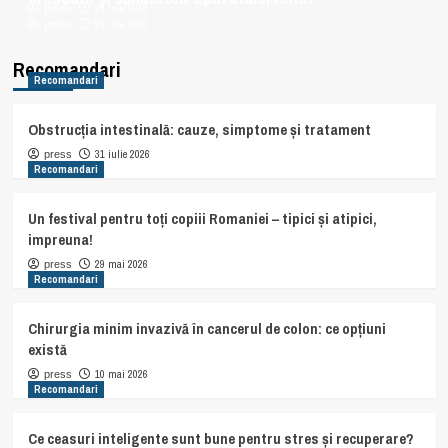
29 mai 2026
press
21 mai 2026
press
Recomandari
Recomandari
Obstrucția intestinală: cauze, simptome și tratament
31 iulie 2026
press
Recomandari
Un festival pentru toți copiii Romaniei – tipici și atipici,
impreuna!
29 mai 2026
press
Recomandari
Chirurgia minim invazivă în cancerul de colon: ce opțiuni
există
10 mai 2026
press
Recomandari
Ce ceasuri inteligente sunt bune pentru stres și recuperare?