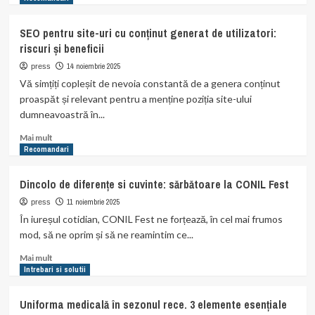
sau
about
să
Pariuri
SEO pentru site-uri cu conținut generat de utilizatori:
reduci
sportive
riscuri și beneficii
miza
pe
termen
14 noiembrie 2025
press
lung:
Vă simțiți copleșit de nevoia constantă de a genera conținut
diferența
proaspăt și relevant pentru a menține poziția site-ului
dintre
dumneavoastră în...
hobby
și
Read
Mai mult
sursă
more
Recomandari
de
about
stres
SEO
Dincolo de diferențe si cuvinte: sărbătoare la CONIL Fest
pentru
site-
11 noiembrie 2025
press
uri
În iureșul cotidian, CONIL Fest ne forțează, în cel mai frumos
cu
mod, să ne oprim și să ne reamintim ce...
conținut
generat
Read
Mai mult
de
more
Intrebari si solutii
utilizatori:
about
riscuri
Dincolo
Uniforma medicală în sezonul rece. 3 elemente esențiale
și
de