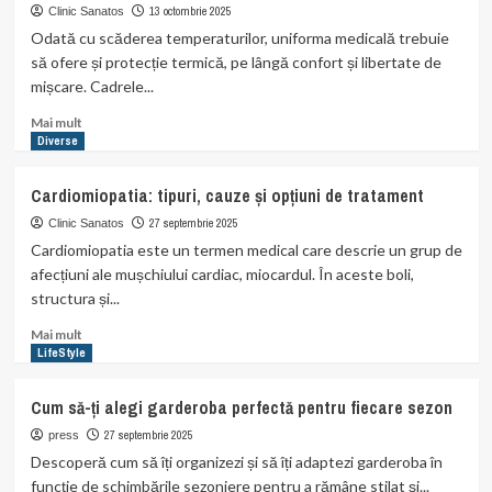
beneficii
diferențe
13 octombrie 2025
Clinic Sanatos
si
Odată cu scăderea temperaturilor, uniforma medicală trebuie
cuvinte:
să ofere și protecție termică, pe lângă confort și libertate de
sărbătoare
mișcare. Cadrele...
la
CONIL
Read
Mai mult
Fest
more
Diverse
about
Uniforma
Cardiomiopatia: tipuri, cauze și opțiuni de tratament
medicală
în
27 septembrie 2025
Clinic Sanatos
sezonul
Cardiomiopatia este un termen medical care descrie un grup de
rece.
afecțiuni ale mușchiului cardiac, miocardul. În aceste boli,
3
structura și...
elemente
esențiale
Read
Mai mult
more
LifeStyle
about
Cardiomiopatia:
Cum să-ți alegi garderoba perfectă pentru fiecare sezon
tipuri,
cauze
27 septembrie 2025
press
și
Descoperă cum să îți organizezi și să îți adaptezi garderoba în
opțiuni
funcție de schimbările sezoniere pentru a rămâne stilat și...