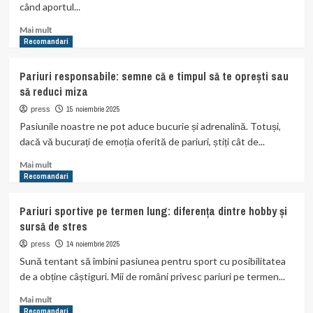
când aportul...
nu
se
Read
Mai mult
demodează
more
Recomandari
about
Importanța
Pariuri responsabile: semne că e timpul să te oprești sau
vitaminelor
să reduci miza
și
mineralelor
15 noiembrie 2025
press
în
Pasiunile noastre ne pot aduce bucurie și adrenalină. Totuși,
timpul
dacă vă bucurați de emoția oferită de pariuri, știți cât de...
unei
diete
Read
Mai mult
de
more
Recomandari
slăbire
about
Pariuri
Pariuri sportive pe termen lung: diferența dintre hobby și
responsabile:
sursă de stres
semne
că
14 noiembrie 2025
press
e
Sună tentant să îmbini pasiunea pentru sport cu posibilitatea
timpul
de a obține câștiguri. Mii de români privesc pariuri pe termen...
să
te
Read
Mai mult
oprești
more
Recomandari