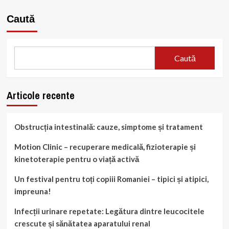
about
De
Caută
la
mic
dejun
la
Caută
gustări
Articole recente
Obstrucția intestinală: cauze, simptome și tratament
Motion Clinic – recuperare medicală, fizioterapie și
kinetoterapie pentru o viață activă
Un festival pentru toți copiii Romaniei – tipici și atipici,
impreuna!
Infecții urinare repetate: Legătura dintre leucocitele
crescute și sănătatea aparatului renal