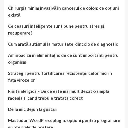
Chirurgia minim invazivă în cancerul de colon: ce opțiuni
există
Ce ceasuri inteligente sunt bune pentru stres și
recuperare?
Cum arată autismul la maturitate, dincolo de diagnostic
Aminoacizii în alimentație: de ce sunt importanți pentru
organism
Strategii pentru fortificarea rezistenței celor mici în
fața virozelor
Rinita alergica – De ce este mai mult decat o simpla
raceala si cand trebuie tratata corect
De la mic dejun la gustări
Mastodon WordPress plugin: opțiuni pentru programare
și intervale de postare