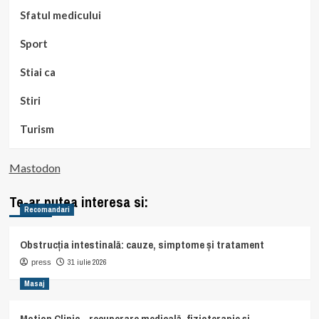
Sfatul medicului
Sport
Stiai ca
Stiri
Turism
Mastodon
Te-ar putea interesa si:
Recomandari
Obstrucția intestinală: cauze, simptome și tratament
31 iulie 2026
press
Masaj
Motion Clinic – recuperare medicală, fizioterapie și