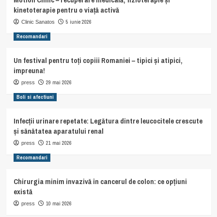
kinetoterapie pentru o viață activă
5 iunie 2026
Clinic Sanatos
Recomandari
Un festival pentru toți copiii Romaniei – tipici și atipici,
impreuna!
29 mai 2026
press
Boli si afectiuni
Infecții urinare repetate: Legătura dintre leucocitele crescute
și sănătatea aparatului renal
21 mai 2026
press
Recomandari
Chirurgia minim invazivă în cancerul de colon: ce opțiuni
există
10 mai 2026
press