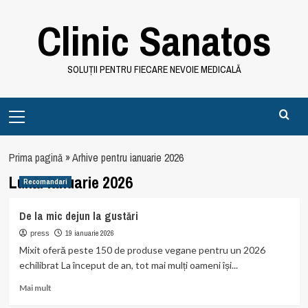
Skip
Clinic Sanatos
to
content
SOLUȚII PENTRU FIECARE NEVOIE MEDICALĂ
Primary
Menu
Prima pagină
»
Arhive pentru ianuarie 2026
Lună:
ianuarie 2026
Recomandari
De la mic dejun la gustări
19 ianuarie 2026
press
Mixit oferă peste 150 de produse vegane pentru un 2026
echilibrat La început de an, tot mai mulți oameni își...
Read
Mai mult
more