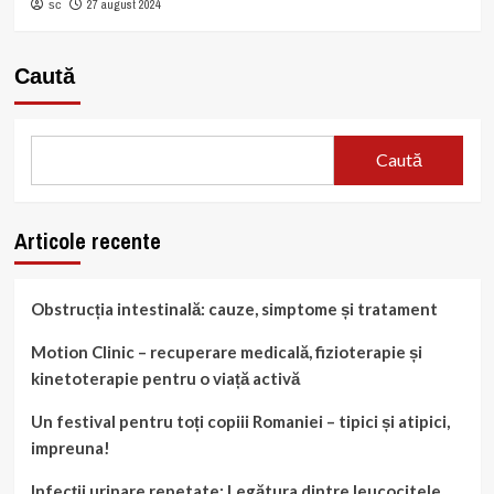
27 august 2024
sc
Caută
Caută
Articole recente
Obstrucția intestinală: cauze, simptome și tratament
Motion Clinic – recuperare medicală, fizioterapie și
kinetoterapie pentru o viață activă
Un festival pentru toți copiii Romaniei – tipici și atipici,
impreuna!
Infecții urinare repetate: Legătura dintre leucocitele