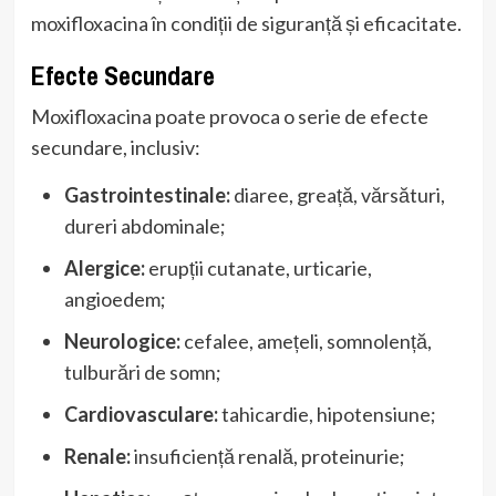
moxifloxacina în condiții de siguranță și eficacitate.
Efecte Secundare
Moxifloxacina poate provoca o serie de efecte
secundare, inclusiv:
Gastrointestinale:
diaree, greață, vărsături,
dureri abdominale;
Alergice:
erupții cutanate, urticarie,
angioedem;
Neurologice:
cefalee, amețeli, somnolență,
tulburări de somn;
Cardiovasculare:
tahicardie, hipotensiune;
Renale:
insuficiență renală, proteinurie;