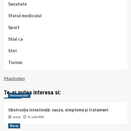
Sanatate
Sfatul medicului
Sport
Stiai ca
Stiri
Turism
Mastodon
Te-ar putea interesa si:
Recomandari
Obstrucția intestinală: cauze, simptome și tratament
31 iulie 2026
press
Masaj