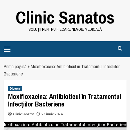
Skip
Clinic Sanatos
to
content
SOLUȚII PENTRU FIECARE NEVOIE MEDICALĂ
Primary
Menu
Prima pagină
»
Moxifloxacina: Antibioticul în Tratamentul Infecțiilor
Bacteriene
Diverse
Moxifloxacina: Antibioticul în Tratamentul
Infecțiilor Bacteriene
Clinic Sanatos
21 iunie 2024