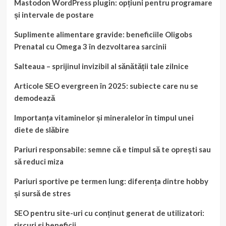
Mastodon WordPress plugin: opțiuni pentru programare
și intervale de postare
Suplimente alimentare gravide: beneficiile Oligobs
Prenatal cu Omega 3 în dezvoltarea sarcinii
Salteaua – sprijinul invizibil al sănătății tale zilnice
Articole SEO evergreen în 2025: subiecte care nu se
demodează
Importanța vitaminelor și mineralelor în timpul unei
diete de slăbire
Pariuri responsabile: semne că e timpul să te oprești sau
să reduci miza
Pariuri sportive pe termen lung: diferența dintre hobby
și sursă de stres
SEO pentru site-uri cu conținut generat de utilizatori:
riscuri și beneficii