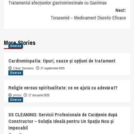
Tratamentul afecțiunilor gastrointestinale cu Gastimax
navigation
Next:
Torasemid – Medicament Diuretic Eficace
More Stories
Diverse
Cardiomiopatia: tipuri, cauze și opțiuni de tratament
27 septembrie 2025
Clinic Sanatos
Diverse
Religie versus spiritualitate: ce ne ajută cu adevărat?
17 ianuarie 2025
press
Diverse
SS CLEANING: Servicii Profesionale de Curățenie după
Constructor – Soluția Ideală pentru Un Spațiu Nou și
Impecabil