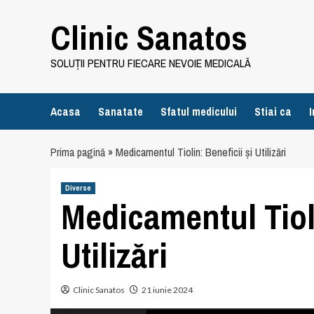
Skip
Clinic Sanatos
to
content
SOLUȚII PENTRU FIECARE NEVOIE MEDICALĂ
Acasa
Sanatate
Sfatul medicului
Stiai ca
I
Prima pagină
»
Medicamentul Tiolin: Beneficii și Utilizări
Diverse
Medicamentul Tioli
Utilizări
Clinic Sanatos
21 iunie 2024