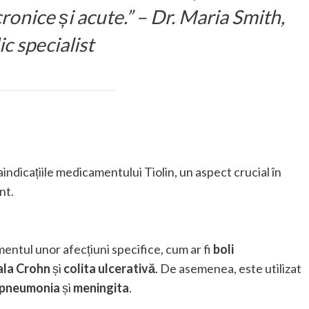
cronice și acute.” – Dr. Maria Smith,
c specialist
raindicațiile medicamentului Tiolin, un aspect crucial în
nt.
entul unor afecțiuni specifice, cum ar fi
boli
ala Crohn
și
colita ulcerativă
. De asemenea, este utilizat
pneumonia
și
meningita
.