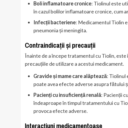
Boli inflamatoare cronice
: Tiolinul este u
în cazul bolilor inflamatoare cronice, cum a
Infecții bacteriene
: Medicamentul Tiolin est
pneumonia și meningita.
Contraindicații și precauții
Înainte de a începe tratamentul cu Tiolin, este 
precauțiile de utilizare a acestui medicament.
Gravide și mame care alăptează
: Tiolinul
poate avea efecte adverse asupra fătului și
Pacienți cu insuficiență renală
: Pacienții c
îndeaproape în timpul tratamentului cu Ti
provoca efecte adverse.
Interacțiuni medicamentoase