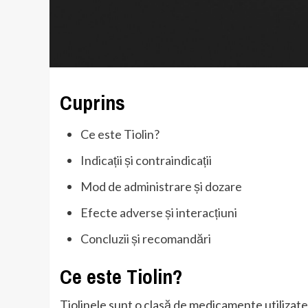
Cuprins
Ce este Tiolin?
Indicații și contraindicații
Mod de administrare și dozare
Efecte adverse și interacțiuni
Concluzii și recomandări
Ce este Tiolin?
Tiolinele sunt o clasă de medicamente utilizate