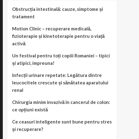
Obstrucția intestinală: cauze, simptome și
tratament
Motion Clinic – recuperare medicală,
fizioterapie și kinetoterapie pentru o viață
activă
Un festival pentru toți copiii Romaniei – tipici
și atipici, impreuna!
Infecții urinare repetate: Legătura dintre
leucocitele crescute și sănătatea aparatului
renal
Chirurgia minim invazivă în cancerul de colon:
ce opțiuni există
Ce ceasuri inteligente sunt bune pentru stres
și recuperare?