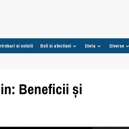
ntrebari si solutii
Boli si afectiuni
Dieta
Diverse
n: Beneficii și