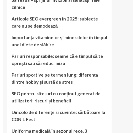
Salteaua – sprijinul invizibil al sănătății tale
zilnice
Articole SEO evergreen în 2025: subiecte
care nu se demodează
Importanța vitaminelor și mineralelor în timpul
unei diete de slăbire
Pariuri responsabile: semne că e timpul să te
oprești sau să reduci miza
Pariuri sportive pe termen lung: diferența
dintre hobby și sursă de stres
SEO pentru site-uri cu conținut generat de
utilizatori: riscuri și beneficii
Dincolo de diferențe si cuvinte: sărbătoare la
CONIL Fest
Uniforma medicală în sezonul rece. 3