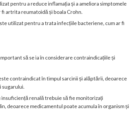
tilizat pentru a reduce inflamația și a ameliora simptomele
r fi artrita reumatoidă și boala Crohn.
e utilizat pentru a trata infecțiile bacteriene, cum ar fi
important să se ia în considerare contraindicațiile și
 este contraindicat în timpul sarcinii și alăptării, deoarece
 sugarului.
u insuficiență renală trebuie să fie monitorizați
olin, deoarece medicamentul poate acumula în organism și