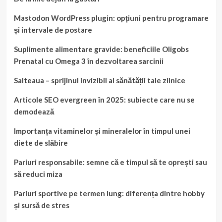
Mastodon WordPress plugin: opțiuni pentru programare
și intervale de postare
Suplimente alimentare gravide: beneficiile Oligobs
Prenatal cu Omega 3 în dezvoltarea sarcinii
Salteaua – sprijinul invizibil al sănătății tale zilnice
Articole SEO evergreen în 2025: subiecte care nu se
demodează
Importanța vitaminelor și mineralelor în timpul unei
diete de slăbire
Pariuri responsabile: semne că e timpul să te oprești sau
să reduci miza
Pariuri sportive pe termen lung: diferența dintre hobby
și sursă de stres