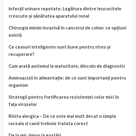
Infecții urinare repetate: Legătura dintre leucocitele
crescute și sănătatea aparatului renal
Chirurgia minim invazivă în cancerul de colon: ce opțiuni
există
Ce ceasuri inteligente sunt bune pentru stres și
recuperare?
Cum arată autismul la maturitate, dincolo de diagnostic
Aminoacizii în alimentație: de ce sunt importanți pentru
organism
Strategii pentru fortificarea rezistenței celor mici în
fața virozelor
Rinita alergica – De ce este mai mult decat o simpla
raceala si cand trebuie tratata corect
De la mic dejun la gustări