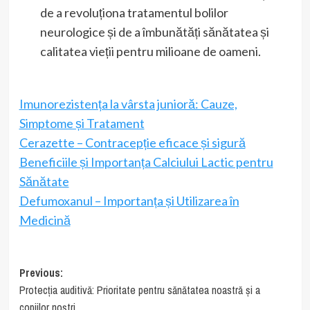
de a revoluționa tratamentul bolilor
neurologice și de a îmbunătăți sănătatea și
calitatea vieții pentru milioane de oameni.
Imunorezistența la vârsta junioră: Cauze,
Simptome și Tratament
Cerazette – Contracepție eficace și sigură
Beneficiile și Importanța Calciului Lactic pentru
Sănătate
Defumoxanul – Importanța și Utilizarea în
Medicină
Post
Previous:
Protecția auditivă: Prioritate pentru sănătatea noastră și a
navigation
copiilor noștri