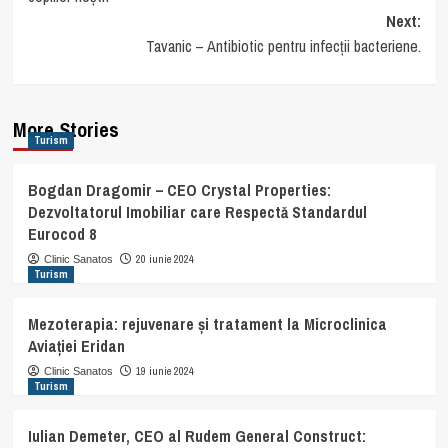
Next:
Tavanic – Antibiotic pentru infecții bacteriene.
More Stories
Turism
Bogdan Dragomir – CEO Crystal Properties:
Dezvoltatorul Imobiliar care Respectă Standardul
Eurocod 8
20 iunie 2024
Clinic Sanatos
Turism
Mezoterapia: rejuvenare și tratament la Microclinica
Aviației Eridan
19 iunie 2024
Clinic Sanatos
Turism
Iulian Demeter, CEO al Rudem General Construct: