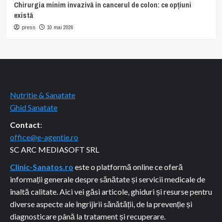
Chirurgia minim invazivă în cancerul de colon: ce opțiuni
există
10 mai 2026
press
Nutritie & Sanatate
Ghid Sanatate
Contact
:
office@e-agentie.ro
SC ARC MEDIASOFT SRL
Clinic-Sanatos.ro
este o platformă online ce oferă
informații generale despre sănătate și servicii medicale de
înaltă calitate. Aici vei găsi articole, ghiduri și resurse pentru
diverse aspecte ale îngrijirii sănătății, de la prevenție și
diagnosticare până la tratament și recuperare.