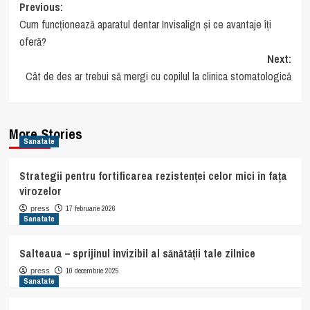
Post
Previous:
Cum funcționează aparatul dentar Invisalign și ce avantaje îți
navigation
oferă?
Next:
Cât de des ar trebui să mergi cu copilul la clinica stomatologică
More Stories
Sanatate
Strategii pentru fortificarea rezistenței celor mici în fața
virozelor
17 februarie 2026
press
Sanatate
Salteaua – sprijinul invizibil al sănătății tale zilnice
10 decembrie 2025
press
Sanatate