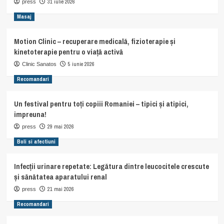
31 iulie 2026
press
Masaj
Motion Clinic – recuperare medicală, fizioterapie și
kinetoterapie pentru o viață activă
5 iunie 2026
Clinic Sanatos
Recomandari
Un festival pentru toți copiii Romaniei – tipici și atipici,
impreuna!
29 mai 2026
press
Boli si afectiuni
Infecții urinare repetate: Legătura dintre leucocitele crescute
și sănătatea aparatului renal
21 mai 2026
press
Recomandari