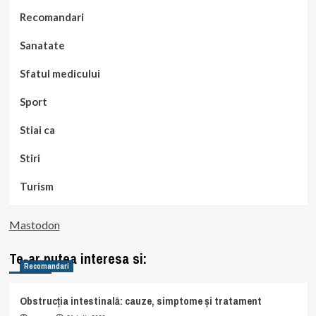
Recomandari
Sanatate
Sfatul medicului
Sport
Stiai ca
Stiri
Turism
Mastodon
Te-ar putea interesa si:
Recomandari
Obstrucția intestinală: cauze, simptome și tratament