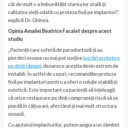
cât de mult s-a îmbunătățit starea lor orală și
calitatea vieții odată cu proteza fixă pe implanturi”,
explică Dr. Ghinea.
Opinia Amaliei Beatrice Facalet despre acest
studiu
„Pacienții care suferă de parodontoză și au
pierderi osoase nu mai pot susține
lucrări protetice
pe dinții rămași
, deoarece aceștia devin extrem de
instabili. În astfel de cazuri, recomandăm proteza
fixă pe implanturi pentru a oferi o soluție stabilă și
estetică. Este important ca pacienții să înțeleagă
că orice restaurare pe dinți compromiși riscă să se
piardă în câțiva ani, afectând și mai mult structura
osoasă.
Cu ajutorul implanturilor, putem asigura un zâmbet