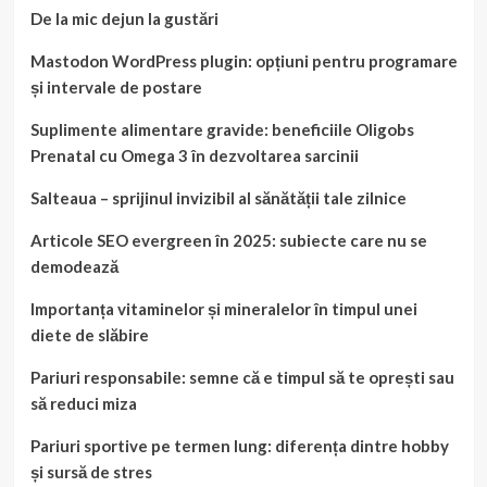
De la mic dejun la gustări
Mastodon WordPress plugin: opțiuni pentru programare
și intervale de postare
Suplimente alimentare gravide: beneficiile Oligobs
Prenatal cu Omega 3 în dezvoltarea sarcinii
Salteaua – sprijinul invizibil al sănătății tale zilnice
Articole SEO evergreen în 2025: subiecte care nu se
demodează
Importanța vitaminelor și mineralelor în timpul unei
diete de slăbire
Pariuri responsabile: semne că e timpul să te oprești sau
să reduci miza
Pariuri sportive pe termen lung: diferența dintre hobby
și sursă de stres