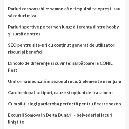
Pariuri responsabile: semne că e timpul să te oprești sau
să reduci miza
Pariuri sportive pe termen lung: diferența dintre hobby
și sursă de stres
SEO pentru site-uri cu conținut generat de utilizatori:
riscuri și beneficii
Dincolo de diferențe si cuvinte: sărbătoare la CONIL
Fest
Uniforma medicală în sezonul rece. 3 elemente esențiale
Cardiomiopatia: tipuri, cauze și opțiuni de tratament
Cum să-ți alegi garderoba perfectă pentru fiecare sezon
Excursii Somova în Delta Dunării – belvederi și lacuri
liniștite