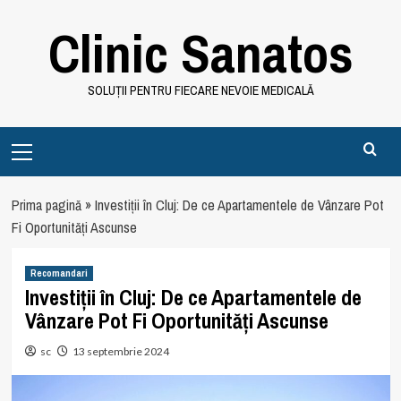
Skip
Clinic Sanatos
to
content
SOLUȚII PENTRU FIECARE NEVOIE MEDICALĂ
Primary
Menu
Prima pagină
»
Investiții în Cluj: De ce Apartamentele de Vânzare Pot
Fi Oportunități Ascunse
Recomandari
Investiții în Cluj: De ce Apartamentele de
Vânzare Pot Fi Oportunități Ascunse
sc
13 septembrie 2024