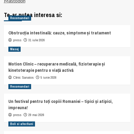
Mastodon
Te-ar putea interesa si:
Recomandari
Obstrucția intestinală: cauze, simptome și tratament
31 iulie 2026
press
Masaj
Motion Clinic – recuperare medicală, fizioterapie și
kinetoterapie pentru o viață activă
5 iunie 2026
Clinic Sanatos
Recomandari
Un festival pentru toți copiii Romaniei – tipici și atipici,
impreuna!
29 mai 2026
press
Boli si afectiuni