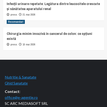
Infecții urinare repetate: Legătura dintre leucocitele crescute
și sănătatea aparatului renal
21 mai 2026
press
Recomandari
Chirurgia minim invazivă în cancerul de colon: ce opțiuni
există
10 mai 2026
press
Nutritie & Sanatate
Ghid Sanatate
Contact
:
office@e-agentie.ro
SC ARC MEDIASOFT SRL