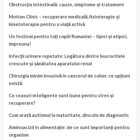
Obstrucția intestinală: cauze, simptome și tratament
Motion Clinic – recuperare medicală, fizioterapie și
kinetoterapie pentru o viață activă
Un festival pentru toți copiii Romaniei – tipici și atipici,
impreuna!
Infecții urinare repetate: Legătura dintre leucocitele
crescute și sănătatea aparatului renal
Chirurgia minim invazivă în cancerul de colon: ce opțiuni
există
Ce ceasuri inteligente sunt bune pentru stres și
recuperare?
Cum arată autismul la maturitate, dincolo de diagnostic
Aminoacizii în alimentație: de ce sunt importanți pentru
organism