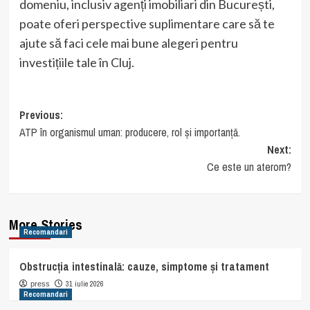
domeniu, inclusiv agenți imobiliari din București,
poate oferi perspective suplimentare care să te
ajute să faci cele mai bune alegeri pentru
investițiile tale în Cluj.
Post
Previous:
ATP în organismul uman: producere, rol și importanță.
navigation
Next:
Ce este un aterom?
More Stories
Recomandari
Obstrucția intestinală: cauze, simptome și tratament
31 iulie 2026
press
Recomandari