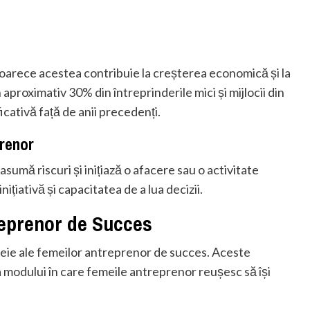
oarece acestea contribuie la creșterea economică și la
 aproximativ 30% din întreprinderile mici și mijlocii din
cativă față de anii precedenți.
prenor
umă riscuri și inițiază o afacere sau o activitate
țiativă și capacitatea de a lua decizii.
reprenor de Succes
cheie ale femeilor antreprenor de succes. Aceste
a modului în care femeile antreprenor reușesc să își