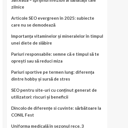
Salteaua – sprijinul invizibil al sănătății tale
zilnice
Articole SEO evergreen în 2025: subiecte
care nu se demodează
Importanța vitaminelor și mineralelor în timpul
unei diete de slăbire
Pariuri responsabile: semne că e timpul să te
oprești sau să reduci miza
Pariuri sportive pe termen lung: diferența
dintre hobby și sursă de stres
SEO pentru site-uri cu conținut generat de
utilizatori: riscuri și beneficii
Dincolo de diferențe si cuvinte: sărbătoare la
CONIL Fest
Uniforma medicală în sezonul rece. 3