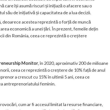
are își asumă riscuri și inițiază o afacere sau o
 său de inițiativă și capacitatea de a lua decizii.
ă, deoarece acestea reprezintă o forță de muncă
tarea economică a unei țări. În prezent, femeile dețin
locii din România, ceea ce reprezintă o creștere
reneurship Monitor
, în 2020, aproximativ 200 de milioane
norii, ceea ce reprezintă o creștere de 10% față de anul
renor a crescut cu 15% în ultimii 5 ani, ceea ce
a antreprenoriatului feminin.
vocări, cum ar fi accesul limitat la resurse financiare,