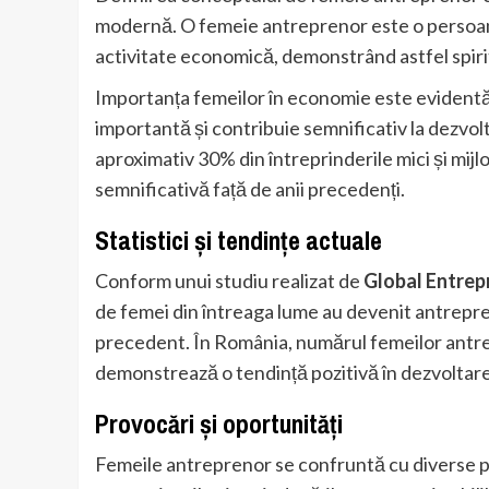
modernă. O femeie antreprenor este o persoană c
activitate economică, demonstrând astfel spiritul
Importanța femeilor în economie este evident
importantă și contribuie semnificativ la dezvol
aproximativ 30% din întreprinderile mici și mij
semnificativă față de anii precedenți.
Statistici și tendințe actuale
Conform unui studiu realizat de
Global Entrep
de femei din întreaga lume au devenit antrepre
precedent. În România, numărul femeilor antrep
demonstrează o tendință pozitivă în dezvoltare
Provocări și oportunități
Femeile antreprenor se confruntă cu diverse pro