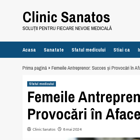
Skip
Clinic Sanatos
to
content
SOLUȚII PENTRU FIECARE NEVOIE MEDICALĂ
Acasa
Sanatate
Sfatul medicului
Stiai ca
I
Prima pagină
»
Femeile Antreprenor: Succes și Provocări în Af
Sfatul medicului
Femeile Antrepren
Provocări în Aface
Clinic Sanatos
8 mai 2024