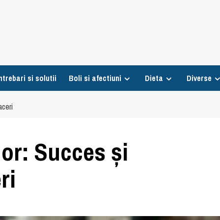
ntrebari si solutii
Boli si afectiuni
Dieta
Diverse
aceri
or: Succes și
ri