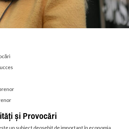
ocări
Succes
eprenor
renor
tăți și Provocări
ste un subiect deosebit de important în economia