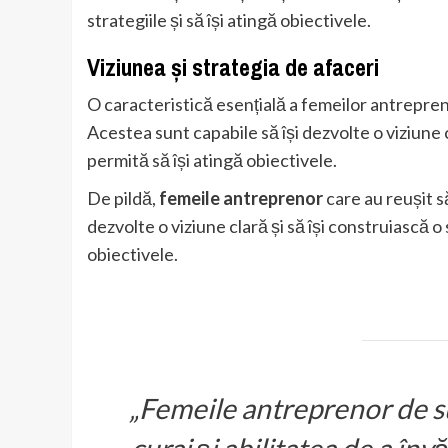
strategiile și să își atingă obiectivele.
Viziunea și strategia de afaceri
O caracteristică esențială a femeilor antrepren
Acestea sunt capabile să își dezvolte o viziune c
permită să își atingă obiectivele.
De pildă,
femeile antreprenor
care au reușit s
dezvolte o viziune clară și să își construiască o 
obiectivele.
„Femeile antreprenor de su