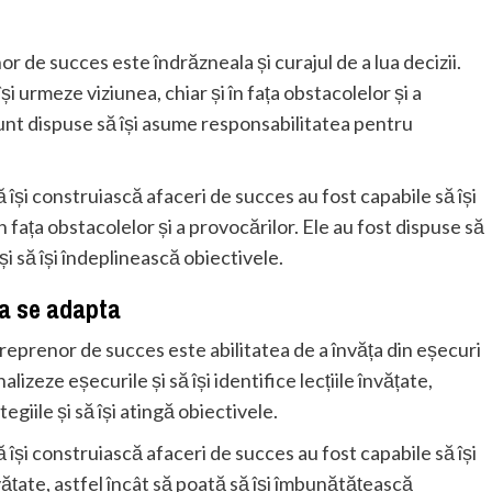
r de succes este îndrăzneala și curajul de a lua decizii.
și urmeze viziunea, chiar și în fața obstacolelor și a
nt dispuse să își asume responsabilitatea pentru
ă își construiască afaceri de succes au fost capabile să își
în fața obstacolelor și a provocărilor. Ele au fost dispuse să
și să își îndeplinească obiectivele.
e a se adapta
reprenor de succes este abilitatea de a învăța din eșecuri
lizeze eșecurile și să își identifice lecțiile învățate,
egiile și să își atingă obiectivele.
ă își construiască afaceri de succes au fost capabile să își
învățate, astfel încât să poată să își îmbunătățească