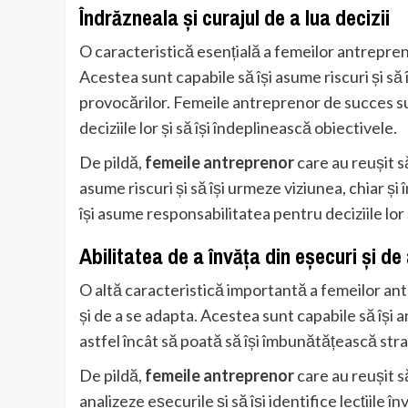
Îndrăzneala și curajul de a lua decizii
O caracteristică esențială a femeilor antrepreno
Acestea sunt capabile să își asume riscuri și să î
provocărilor. Femeile antreprenor de succes su
deciziile lor și să își îndeplinească obiectivele.
De pildă,
femeile antreprenor
care au reușit s
asume riscuri și să își urmeze viziunea, chiar și 
își asume responsabilitatea pentru deciziile lor 
Abilitatea de a învăța din eșecuri și d
O altă caracteristică importantă a femeilor ant
și de a se adapta. Acestea sunt capabile să își ana
astfel încât să poată să își îmbunătățească strat
De pildă,
femeile antreprenor
care au reușit s
analizeze eșecurile și să își identifice lecțiile 