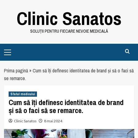
Skip
Clinic Sanatos
to
content
SOLUȚII PENTRU FIECARE NEVOIE MEDICALĂ
Primary
Menu
Prima pagină
»
Cum să îți definesc identitatea de brand și să o faci să
se remarce.
Sfatul medicului
Cum să îți definesc identitatea de brand
și să o faci să se remarce.
Clinic Sanatos
8 mai 2024