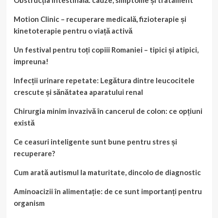
Motion Clinic – recuperare medicală, fizioterapie și
kinetoterapie pentru o viață activă
Un festival pentru toți copiii Romaniei – tipici și atipici,
impreuna!
Infecții urinare repetate: Legătura dintre leucocitele
crescute și sănătatea aparatului renal
Chirurgia minim invazivă în cancerul de colon: ce opțiuni
există
Ce ceasuri inteligente sunt bune pentru stres și
recuperare?
Cum arată autismul la maturitate, dincolo de diagnostic
Aminoacizii în alimentație: de ce sunt importanți pentru
organism