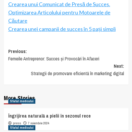
Crearea unui Comunicat de Presă de Succes.
Optimizarea Articolului pentru Motoarele de
Căutare
Crearea unei campanii de succes în 5 pași simpli
Post
Previous:
Femeile Antreprenor: Succes și Provocări în Afaceri
navigation
Next:
Strategii de promovare eficientă în marketing digital
More Stories
Sfatul medicului
Îngrijirea naturală a pielii în sezonul rece
7 noiembrie 2024
press
Sfatul medicului