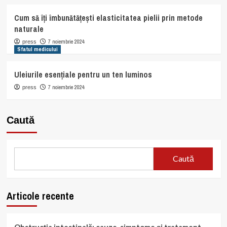
Cum să îți îmbunătățești elasticitatea pielii prin metode
naturale
7 noiembrie 2024
press
Sfatul medicului
Uleiurile esențiale pentru un ten luminos
7 noiembrie 2024
press
Caută
Caută
Articole recente
Obstrucția intestinală: cauze, simptome și tratament