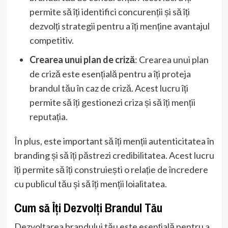
permite să îți identifici concurenții și să îți
dezvolți strategii pentru a îți menține avantajul
competitiv.
Crearea unui plan de criză
: Crearea unui plan
de criză este esențială pentru a îți proteja
brandul tău în caz de criză. Acest lucru îți
permite să îți gestionezi criza și să îți menții
reputația.
În plus, este important să îți menții autenticitatea în
branding și să îți păstrezi credibilitatea. Acest lucru
îți permite să îți construiești o relație de încredere
cu publicul tău și să îți menții loialitatea.
Cum să Îți Dezvolți Brandul Tău
Dezvoltarea brandului tău este esențială pentru a