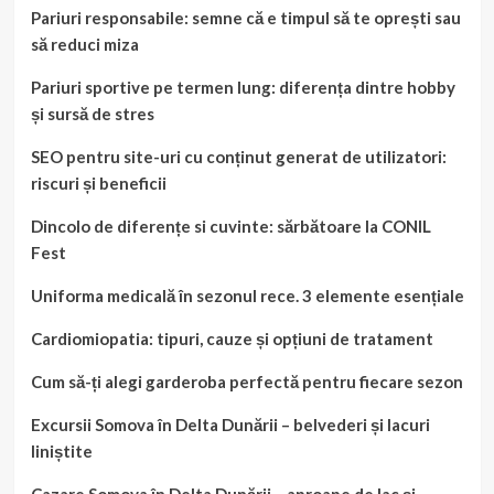
Pariuri responsabile: semne că e timpul să te oprești sau
să reduci miza
Pariuri sportive pe termen lung: diferența dintre hobby
și sursă de stres
SEO pentru site-uri cu conținut generat de utilizatori:
riscuri și beneficii
Dincolo de diferențe si cuvinte: sărbătoare la CONIL
Fest
Uniforma medicală în sezonul rece. 3 elemente esențiale
Cardiomiopatia: tipuri, cauze și opțiuni de tratament
Cum să-ți alegi garderoba perfectă pentru fiecare sezon
Excursii Somova în Delta Dunării – belvederi și lacuri
liniștite
Cazare Somova în Delta Dunării – aproape de lac și