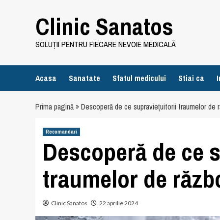
Skip
Clinic Sanatos
to
content
SOLUȚII PENTRU FIECARE NEVOIE MEDICALĂ
Acasa
Sanatate
Sfatul medicului
Stiai ca
I
Prima pagină
»
Descoperă de ce supraviețuitorii traumelor de ră
Recomandari
Descoperă de ce s
traumelor de războ
Clinic Sanatos
22 aprilie 2024