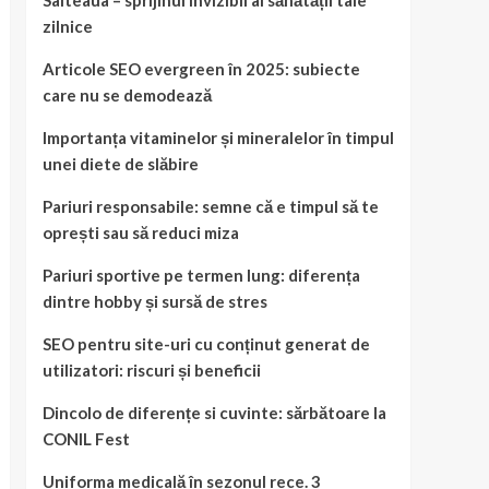
Salteaua – sprijinul invizibil al sănătății tale
zilnice
Articole SEO evergreen în 2025: subiecte
care nu se demodează
Importanța vitaminelor și mineralelor în timpul
unei diete de slăbire
Pariuri responsabile: semne că e timpul să te
oprești sau să reduci miza
Pariuri sportive pe termen lung: diferența
dintre hobby și sursă de stres
SEO pentru site-uri cu conținut generat de
utilizatori: riscuri și beneficii
Dincolo de diferențe si cuvinte: sărbătoare la
CONIL Fest
Uniforma medicală în sezonul rece. 3