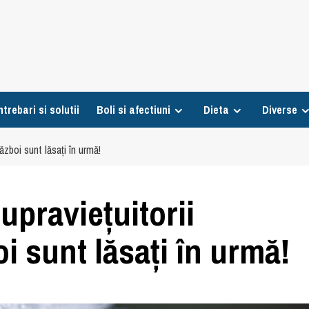
ntrebari si solutii
Boli si afectiuni
Dieta
Diverse
zboi sunt lăsați în urmă!
upraviețuitorii
i sunt lăsați în urmă!