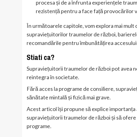
procesa și de a înfrunta experiențele trauma
rezistență pentru a face față provocărilor vi
În următoarele capitole, vom explora mai mult con
supraviețuitorilor traumelor de război, barierele
recomandările pentru îmbunătățirea accesului
Stiati ca?
Supraviețuitorii traumelor de război pot avea ne
reintegra în societate.
Fără acces la programe de consiliere, supravie
sănătate mintală și fizică mai grave.
Acest articol își propune să explice importanța
supraviețuitorii traumelor de război și să ofe
programe.