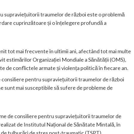
ru supraviețuitorii traumelor de război este o problemă
rdare cuprinzătoare și o înțelegere profundă a
nit tot mai frecvente în ultimii ani, afectând tot mai multe
vit estimărilor Organizației Mondiale a Sănătății (OMS),
 de conflictele armate și violența politică în fiecare an.
e consiliere pentru supraviețuitorii traumelor de război
e sunt mai susceptibile să sufere de probleme de
me de consiliere pentru supraviețuitorii traumelor de
 realizat de Institutul Național de Sănătate Mintală, în
de tulburări de stres post-traumatic (TSPT).