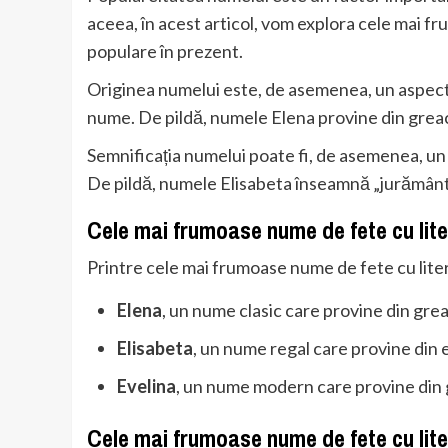
aceea, în acest articol, vom explora cele mai fr
populare în prezent.
Originea numelui este, de asemenea, un aspect
nume. De pildă, numele Elena provine din greac
Semnificația numelui poate fi, de asemenea, un 
De pildă, numele Elisabeta înseamnă „jurământ
Cele mai frumoase nume de fete cu lite
Printre cele mai frumoase nume de fete cu lite
Elena
, un nume clasic care provine din gre
Elisabeta
, un nume regal care provine din 
Evelina
, un nume modern care provine din 
Cele mai frumoase nume de fete cu lite