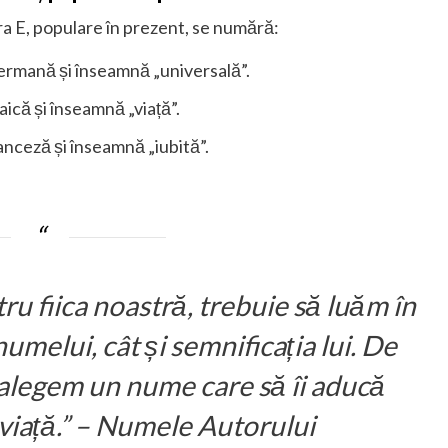
ra E, populare în prezent, se numără:
ermană și înseamnă „universală”.
ică și înseamnă „viață”.
nceză și înseamnă „iubită”.
u fiica noastră, trebuie să luăm în
umelui, cât și semnificația lui. De
 alegem un nume care să îi aducă
n viață.” – Numele Autorului