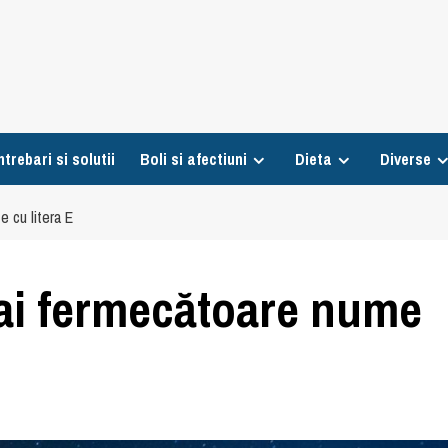
ntrebari si solutii
Boli si afectiuni
Dieta
Diverse
 cu litera E
ai fermecătoare nume