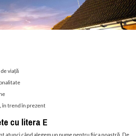
 de viață
onalitate
ine
 în trend în prezent
e cu litera E
nt atunci când alegem un nume pentru fiica noastră. De