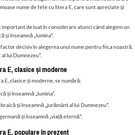
umoase nume de fete cu litera E, care sunt apreciate și
 important de luat în considerare atunci când alegem un
ă și înseamnă „lumina”.
factor decisiv în alegerea unui nume pentru fiica noastră.
 al lui Dumnezeu”.
ra E, clasice și moderne
ra E, clasice și moderne, se numără:
acă și înseamnă „lumina”.
ebraică și înseamnă „jurământ al lui Dumnezeu”.
germană și înseamnă „viață eternă”.
ra E, populare în prezent