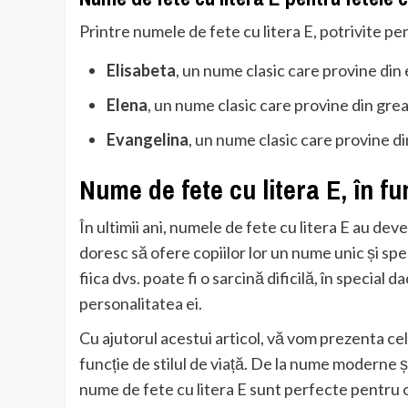
Printre numele de fete cu litera E, potrivite pe
Elisabeta
, un nume clasic care provine din
Elena
, un nume clasic care provine din gre
Evangelina
, un nume clasic care provine d
Nume de fete cu litera E, în fun
În ultimii ani, numele de fete cu litera E au deve
doresc să ofere copiilor lor un nume unic și sp
fiica dvs. poate fi o sarcină dificilă, în special d
personalitatea ei.
Cu ajutorul acestui articol, vă vom prezenta cel
funcție de stilul de viață. De la nume moderne ș
nume de fete cu litera E sunt perfecte pentru o