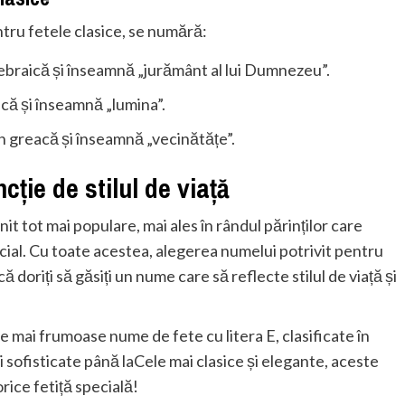
ntru fetele clasice, se numără:
 ebraică și înseamnă „jurământ al lui Dumnezeu”.
acă și înseamnă „lumina”.
in greacă și înseamnă „vecinătățe”.
cție de stilul de viață
nit tot mai populare, mai ales în rândul părinților care
ecial. Cu toate acestea, alegerea numelui potrivit pentru
acă doriți să găsiți un nume care să reflecte stilul de viață și
e mai frumoase nume de fete cu litera E, clasificate în
i sofisticate până laCele mai clasice și elegante, aceste
rice fetiță specială!