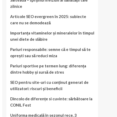
Salteaua – sprijinul invizibil al sănătății tale
zilnice
Articole SEO evergreen în 2025: subiecte
care nu se demodează
Importanța vitaminelor și mineralelor în timpul
unei diete de slăbire
Pariuri responsabile: semne că e timpul să te
oprești sau să reduci miza
Pariuri sportive pe termen lung: diferența
dintre hobby și sursă de stres
SEO pentru site-uri cu conținut generat de
utilizatori: riscuri și beneficii
Dincolo de diferențe si cuvinte: sărbătoare la
CONIL Fest
Uniforma medicală în sezonul rece. 3