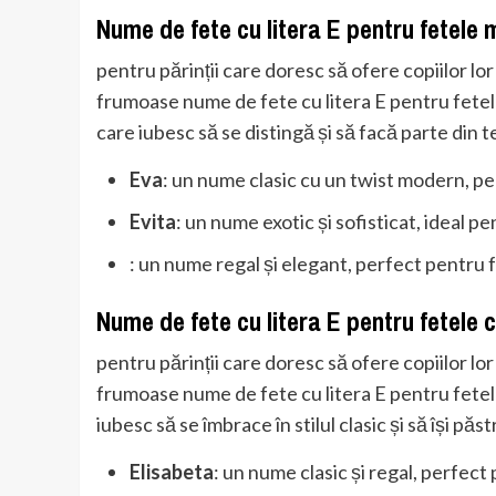
Nume de fete cu litera E pentru fetele
pentru părinții care doresc să ofere copiilor l
frumoase nume de fete cu litera E pentru fet
care iubesc să se distingă și să facă parte din t
Eva
: un nume clasic cu un twist modern, p
Evita
: un nume exotic și sofisticat, ideal p
: un nume regal și elegant, perfect pentru 
Nume de fete cu litera E pentru fetele 
pentru părinții care doresc să ofere copiilor lo
frumoase nume de fete cu litera E pentru fete
iubesc să se îmbrace în stilul clasic și să își păs
Elisabeta
: un nume clasic și regal, perfect