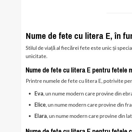
Nume de fete cu litera E, în fun
Stilul de viață al fiecărei fete este unic și spec
unicitate.
Nume de fete cu litera E pentru fetele
Printre numele de fete cu litera E, potrivite 
Eva
, un nume modern care provine din ebrai
Elice
, un nume modern care provine din fra
Elara
, un nume modern care provine din lat
Nume de fete cu litera E pentru fetele 