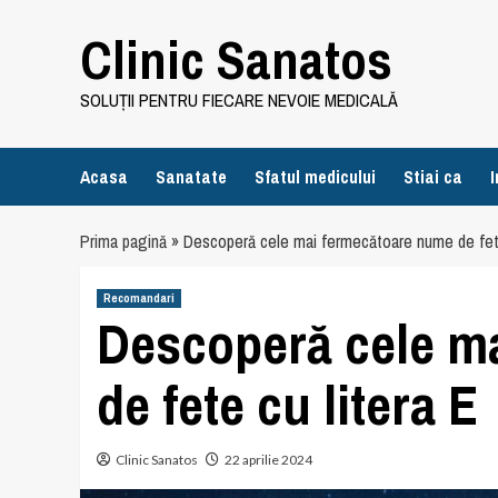
Skip
Clinic Sanatos
to
content
SOLUȚII PENTRU FIECARE NEVOIE MEDICALĂ
Acasa
Sanatate
Sfatul medicului
Stiai ca
I
Prima pagină
»
Descoperă cele mai fermecătoare nume de fete
Recomandari
Descoperă cele m
de fete cu litera E
Clinic Sanatos
22 aprilie 2024