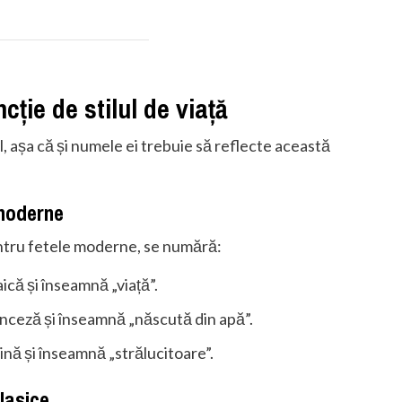
cție de stilul de viață
ial, așa că și numele ei trebuie să reflecte această
 moderne
pentru fetele moderne, se numără:
că și înseamnă „viață”.
nceză și înseamnă „născută din apă”.
ină și înseamnă „strălucitoare”.
clasice