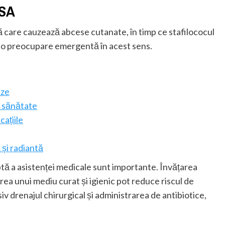
RSA
care cauzează abcese cutanate, în timp ce stafilococul
ă o preocupare emergentă în acest sens.
uze
u sănătate
cațiile
ă și radiantă
tă a asistenței medicale sunt importante. Învățarea
rea unui mediu curat și igienic pot reduce riscul de
iv drenajul chirurgical și administrarea de antibiotice,