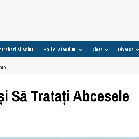
ntrebari si solutii
Boli si afectiuni
Dieta
Diverse
nate
i Să Tratați Abcesele