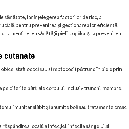
sănătate, iar înțelegerea factorilor de risc, a
rucială pentru prevenirea și gestionarea lor eficientă.
i la menținerea sănătății pielii copiilor și la prevenirea
e cutanate
 obicei stafilococi sau streptococi) pătrund în piele prin
 pe diferite părți ale corpului, inclusiv trunchi, membre,
 sistemul imunitar slăbit și anumite boli sau tratamente cresc
răspândirea locală a infecției, infecția sângelui și