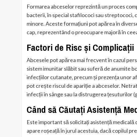
Formarea abceselor reprezintă un proces compl
bacterii, în special stafilococi sau streptococi, 
minore. Aceste formațiuni pot apărea în diverse 
cap, reprezentând o preocupare majoră în ceea
Factori de Risc și Complicații
Abcesele pot apărea mai frecvent în cazul persoa
sistem imunitar slăbit sau suferă de anumite b
infecțiilor cutanate, precum și prezența unor 
pot crește riscul de apariție a abceselor. Netrat
infecții în sânge sau la distrugerea țesuturilor 
Când să Căutați Asistență Me
Este important să solicitați asistență medicală
apare roșeață în jurul acestuia, dacă copilul pr