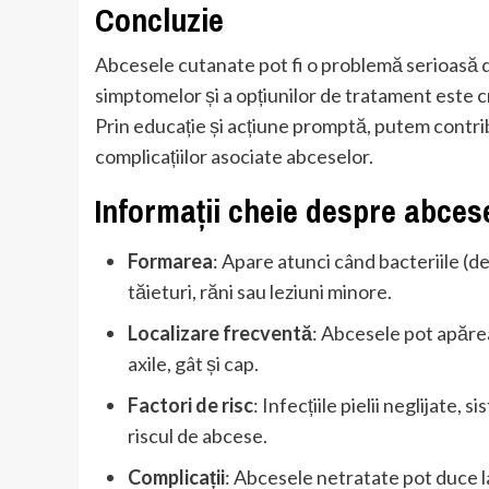
Concluzie
Abcesele cutanate pot fi o problemă serioasă de 
simptomelor și a opțiunilor de tratament este c
Prin educație și acțiune promptă, putem contribu
complicațiilor asociate abceselor.
Informații cheie despre abces
Formarea
: Apare atunci când bacteriile (de
tăieturi, răni sau leziuni minore.
Localizare frecventă
: Abcesele pot apărea
axile, gât și cap.
Factori de risc
: Infecțiile pielii neglijate,
riscul de abcese.
Complicații
: Abcesele netratate pot duce la 