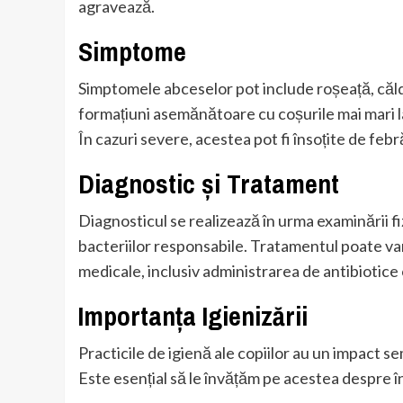
agravează.
Simptome
Simptomele abceselor pot include roșeață, căldu
formațiuni asemănătoare cu coșurile mai mari l
În cazuri severe, acestea pot fi însoțite de febr
Diagnostic și Tratament
Diagnosticul se realizează în urma examinării fi
bacteriilor responsabile. Tratamentul poate var
medicale, inclusiv administrarea de antibiotice o
Importanța Igienizării
Practicile de igienă ale copiilor au un impact sem
Este esențial să le învățăm pe acestea despre în