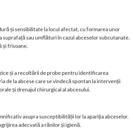
ră și sensibilitate la locul afectat, cu formarea unor
a suprafață sau umflături în cazul abceselor subcutanate.
ă și frisoane.
zice și a recoltării de probe pentru identificarea
ia de la abcese care se vindecă spontan la intervenții
rale și drenajul chirurgical al abcesului.
nificativ asupra susceptibilității lor la apariția abceselor.
grijirea adecvată a rănilor și igienă.