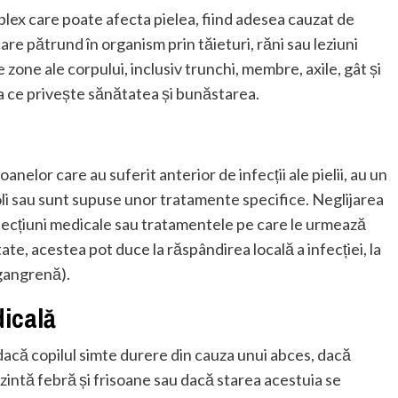
ex care poate afecta pielea, fiind adesea cauzat de
care pătrund în organism prin tăieturi, răni sau leziuni
zone ale corpului, inclusiv trunchi, membre, axile, gât și
 ce privește sănătatea și bunăstarea.
nelor care au suferit anterior de infecții ale pielii, au un
oli sau sunt supuse unor tratamente specifice. Neglijarea
afecțiuni medicale sau tratamentele pe care le urmează
ate, acestea pot duce la răspândirea locală a infecției, la
(gangrenă).
dicală
 dacă copilul simte durere din cauza unui abces, dacă
ezintă febră și frisoane sau dacă starea acestuia se