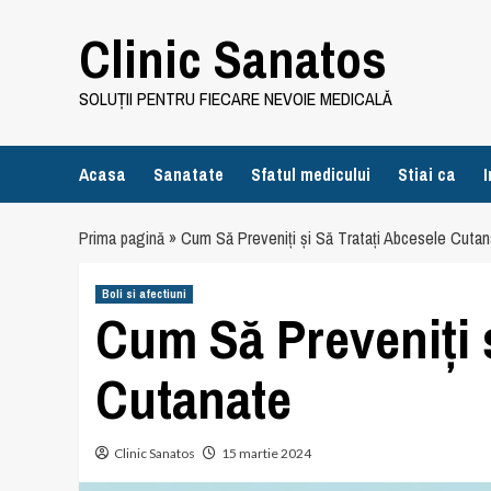
Skip
Clinic Sanatos
to
content
SOLUȚII PENTRU FIECARE NEVOIE MEDICALĂ
Acasa
Sanatate
Sfatul medicului
Stiai ca
I
Prima pagină
»
Cum Să Preveniți și Să Tratați Abcesele Cuta
Boli si afectiuni
Cum Să Preveniți ș
Cutanate
Clinic Sanatos
15 martie 2024