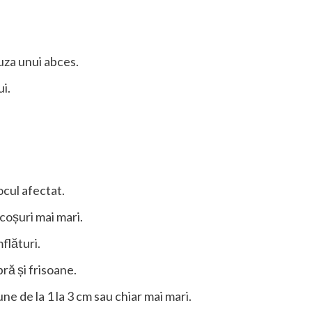
uza unui abces.
i.
ocul afectat.
oșuri mai mari.
lături.
bră și frisoane.
ne de la 1 la 3 cm sau chiar mai mari.