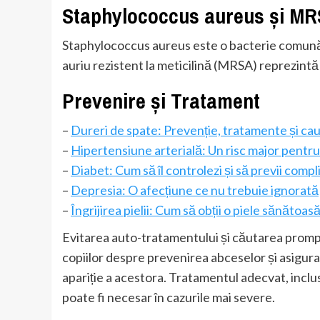
Staphylococcus aureus și M
Staphylococcus aureus este o bacterie comună 
auriu rezistent la meticilină (MRSA) reprezint
Prevenire și Tratament
–
Dureri de spate: Prevenție, tratamente și ca
–
Hipertensiune arterială: Un risc major pentr
–
Diabet: Cum să îl controlezi și să previi compli
–
Depresia: O afecțiune ce nu trebuie ignorată
–
Îngrijirea pielii: Cum să obții o piele sănătoas
Evitarea auto-tratamentului și căutarea promp
copiilor despre prevenirea abceselor și asigura
apariție a acestora. Tratamentul adecvat, inclus
poate fi necesar în cazurile mai severe.