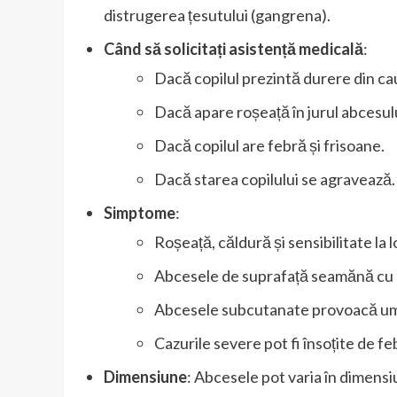
distrugerea țesutului (gangrena).
Când să solicitați asistență medicală
:
Dacă copilul prezintă durere din ca
Dacă apare roșeață în jurul abcesulu
Dacă copilul are febră și frisoane.
Dacă starea copilului se agravează.
Simptome
:
Roșeață, căldură și sensibilitate la l
Abcesele de suprafață seamănă cu c
Abcesele subcutanate provoacă umf
Cazurile severe pot fi însoțite de fe
Dimensiune
: Abcesele pot varia în dimensiu