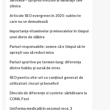
Salteaua – sprijinul invizibil al sănătății tale
zilnice
Articole SEO evergreen în 2025: subiecte
care nu se demodează
Importanța vitaminelor și mineralelor în timpul
unei diete de slăbire
Pariuri responsabile: semne că e timpul să te
oprești sau să reduci miza
Pariuri sportive pe termen lung: diferența
dintre hobby și sursă de stres
SEO pentru site-uri cu conținut generat de
utilizatori: riscuri și beneficii
Dincolo de diferențe si cuvinte: sărbătoare la
CONIL Fest
Uniforma medicală în sezonul rece. 3