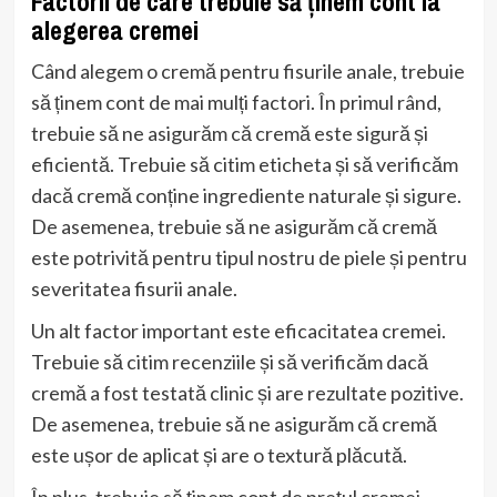
Factorii de care trebuie să ținem cont la
alegerea cremei
Când alegem o cremă pentru fisurile anale, trebuie
să ținem cont de mai mulți factori. În primul rând,
trebuie să ne asigurăm că cremă este sigură și
eficientă. Trebuie să citim eticheta și să verificăm
dacă cremă conține ingrediente naturale și sigure.
De asemenea, trebuie să ne asigurăm că cremă
este potrivită pentru tipul nostru de piele și pentru
severitatea fisurii anale.
Un alt factor important este eficacitatea cremei.
Trebuie să citim recenziile și să verificăm dacă
cremă a fost testată clinic și are rezultate pozitive.
De asemenea, trebuie să ne asigurăm că cremă
este ușor de aplicat și are o textură plăcută.
În plus, trebuie să ținem cont de prețul cremei.