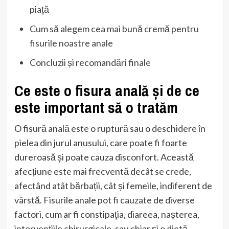
piață
Cum să alegem cea mai bună cremă pentru
fisurile noastre anale
Concluzii și recomandări finale
Ce este o fisura anală și de ce
este important să o tratăm
O fisură anală este o ruptură sau o deschidere în
pielea din jurul anusului, care poate fi foarte
dureroasă și poate cauza disconfort. Această
afecțiune este mai frecventă decât se crede,
afectând atât bărbații, cât și femeile, indiferent de
vârstă. Fisurile anale pot fi cauzate de diverse
factori, cum ar fi constipația, diareea, nașterea,
intervențiile chirurgicale, sau chiar și o dietă