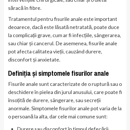
săracă în fibre.
Tratamentul pentru fisurile anale este important
deoarece, dacă este lăsată netratată, poate duce
la complicații grave, cum ar fi infecțiile, sângerarea,
sau chiar și cancerul. De asemenea, fisurile anale
pot afecta calitatea vieții, cauzând durere,
disconfort și anxietate.
Definiția și simptomele fisurilor anale
Fisurile anale sunt caracterizate de o ruptură sau o
deschidere în pielea din jurul anusului, care poate fi
însoțită de durere, sângerare, sau secreții
anormale. Simptomele fisurilor anale pot varia de la
o persoană la alta, dar cele mai comune sunt:
Durere sau disconfort în timpul defecării