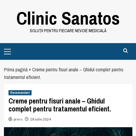
Skip
Clinic Sanatos
to
content
SOLUȚII PENTRU FIECARE NEVOIE MEDICALĂ
Primary
Menu
Prima pagină
»
Creme pentru fisuri anale – Ghidul complet pentru
tratamentul eficient.
Recomandari
Creme pentru fisuri anale – Ghidul
complet pentru tratamentul eficient.
press
28 iulie 2024