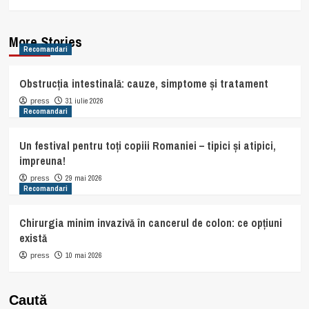
More Stories
Recomandari
Obstrucția intestinală: cauze, simptome și tratament
31 iulie 2026
press
Recomandari
Un festival pentru toți copiii Romaniei – tipici și atipici,
impreuna!
29 mai 2026
press
Recomandari
Chirurgia minim invazivă în cancerul de colon: ce opțiuni
există
10 mai 2026
press
Caută