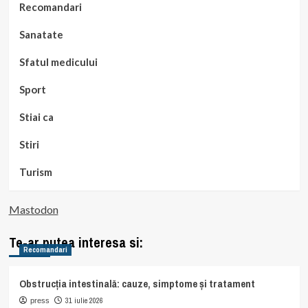
Recomandari
Sanatate
Sfatul medicului
Sport
Stiai ca
Stiri
Turism
Mastodon
Te-ar putea interesa si:
Recomandari
Obstrucția intestinală: cauze, simptome și tratament
31 iulie 2026
press