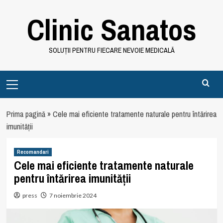
Skip
Clinic Sanatos
to
content
SOLUȚII PENTRU FIECARE NEVOIE MEDICALĂ
Primary
Menu
Prima pagină
»
Cele mai eficiente tratamente naturale pentru întărirea
imunității
Recomandari
Cele mai eficiente tratamente naturale
pentru întărirea imunității
press
7 noiembrie 2024