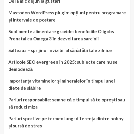
De la mic dejun la gustări
Mastodon WordPress plugin: opțiuni pentru programare
și intervale de postare
Suplimente alimentare gravide: beneficiile Oligobs
Prenatal cu Omega 3 în dezvoltarea sarcinii
Salteaua – sprijinul invizibil al sănătății tale zilnice
Articole SEO evergreen în 2025: subiecte care nu se
demodează
Importanța vitaminelor și mineralelor în timpul unei
diete de slăbire
Pariuri responsabile: semne că e timpul să te oprești sau
să reduci miza
Pariuri sportive pe termen lung: diferența dintre hobby
și sursă de stres