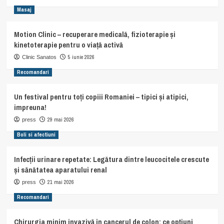
Masaj
Motion Clinic – recuperare medicală, fizioterapie și
kinetoterapie pentru o viață activă
5 iunie 2026
Clinic Sanatos
Recomandari
Un festival pentru toți copiii Romaniei – tipici și atipici,
impreuna!
29 mai 2026
press
Boli si afectiuni
Infecții urinare repetate: Legătura dintre leucocitele crescute
și sănătatea aparatului renal
21 mai 2026
press
Recomandari
Chirurgia minim invazivă în cancerul de colon: ce opțiuni