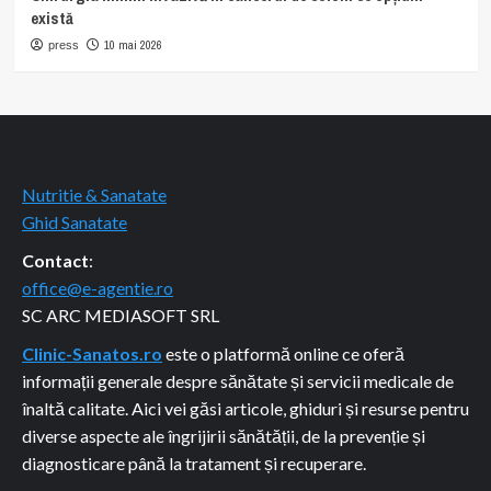
există
10 mai 2026
press
Nutritie & Sanatate
Ghid Sanatate
Contact
:
office@e-agentie.ro
SC ARC MEDIASOFT SRL
Clinic-Sanatos.ro
este o platformă online ce oferă
informații generale despre sănătate și servicii medicale de
înaltă calitate. Aici vei găsi articole, ghiduri și resurse pentru
diverse aspecte ale îngrijirii sănătății, de la prevenție și
diagnosticare până la tratament și recuperare.