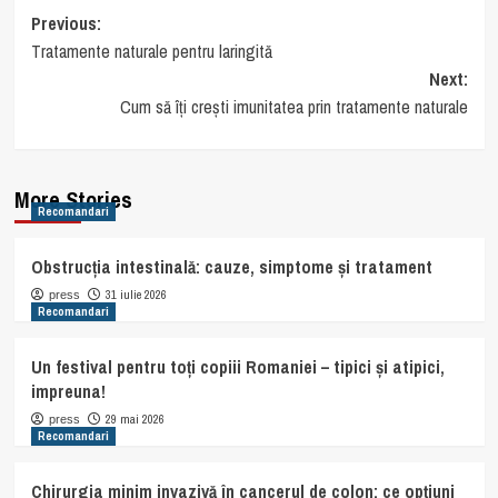
Post
Previous:
Tratamente naturale pentru laringită
navigation
Next:
Cum să îți crești imunitatea prin tratamente naturale
More Stories
Recomandari
Obstrucția intestinală: cauze, simptome și tratament
31 iulie 2026
press
Recomandari
Un festival pentru toți copiii Romaniei – tipici și atipici,
impreuna!
29 mai 2026
press
Recomandari
Chirurgia minim invazivă în cancerul de colon: ce opțiuni